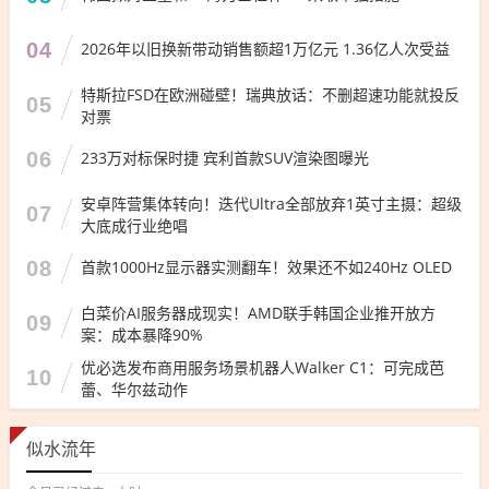
04
2026年以旧换新带动销售额超1万亿元 1.36亿人次受益
特斯拉FSD在欧洲碰壁！瑞典放话：不删超速功能就投反
05
对票
06
233万对标保时捷 宾利首款SUV渲染图曝光
安卓阵营集体转向！迭代Ultra全部放弃1英寸主摄：超级
07
大底成行业绝唱
08
首款1000Hz显示器实测翻车！效果还不如240Hz OLED
白菜价AI服务器成现实！AMD联手韩国企业推开放方
09
案：成本暴降90%
优必选发布商用服务场景机器人Walker C1：可完成芭
10
蕾、华尔兹动作
似水流年