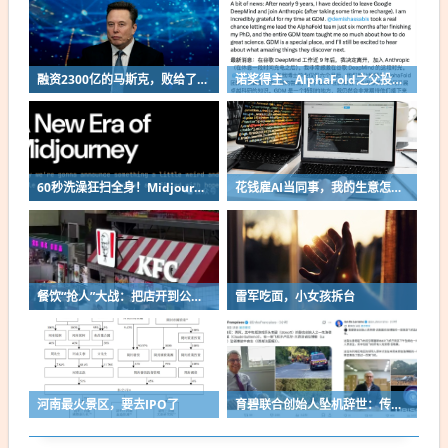
融资2300亿的马斯克，败给了这个中国小城
诺奖得主、AlphaFold之父投奔Anthropic！谷歌48小时连跑俩大将
60秒洗澡狂扫全身！Midjourney算力怪兽干翻传统CT？
花钱雇AI当同事，我的生意怎么样了？
餐饮“抢人”大战：把店开到公交站、演唱会…
雷军吃面，小女孩拆台
河南最火景区，要去IPO了
育碧联合创始人坠机辞世：传奇背后的关键人物