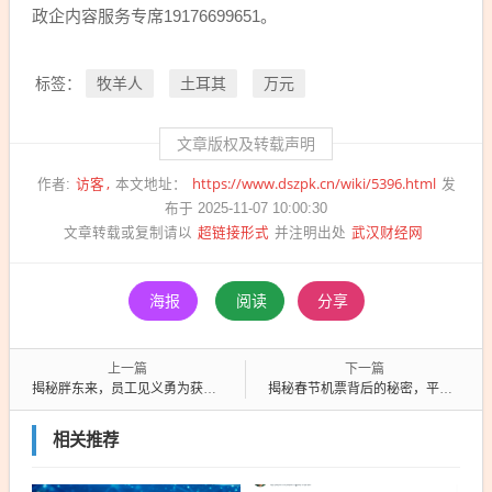
政企内容服务专席19176699651。
牧羊人
土耳其
万元
标签：
文章版权及转载声明
访客
https://www.dszpk.cn/wiki/5396.html
作者:
本文地址：
发
布于 2025-11-07 10:00:30
超链接形式
武汉财经网
文章转载或复制请以
并注明出处
海报
阅读
分享
上一篇
下一篇
揭秘胖东来，员工见义勇为获重奖，最高达5万元！财经看点背后的故事！
揭秘春节机票背后的秘密，平台取消数百人航班，补偿方案引发质疑与关注
相关推荐