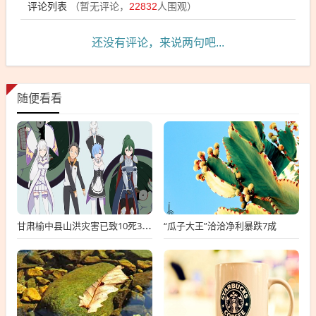
评论列表
（暂无评论，
22832
人围观）
还没有评论，来说两句吧...
随便看看
“瓜子大王”洽洽净利暴跌7成
甘肃榆中县山洪灾害已致10死33失联