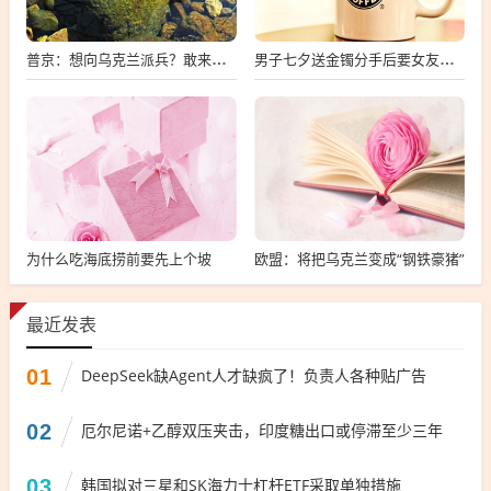
普京：想向乌克兰派兵？敢来就打，普京，敢派兵到乌克兰，将面临严厉反击
男子七夕送金镯分手后要女友还钱
为什么吃海底捞前要先上个坡
欧盟：将把乌克兰变成“钢铁豪猪”
最近发表
01
DeepSeek缺Agent人才缺疯了！负责人各种贴广告
02
厄尔尼诺+乙醇双压夹击，印度糖出口或停滞至少三年
03
韩国拟对三星和SK海力士杠杆ETF采取单独措施