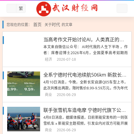
繁
首页
时代
您现在的位置：
关于
的文章
当高考作文开始讨论AI，人类真正的考试才刚刚开始
本文来自微信公众号： AI时代我的人生下半场 ，作
者：席春迎博士2026年6月，全国夏季高考如期而
至。在72万山东考生与...
经济
2026-07-18
全系宁德时代电池续航506km 新款长安启源Q05上市：8.99万起
4月10日消息，今晚，全新长安启源Q05车型上市，
此次共推出两款，限时售价8.99-9.59万元。作为年代
改款车型，新款启源Q05同样采用了长安启源数智飞
商业
2026-06-29
翼2....
联手张雪机车造电摩 宁德时代旗下公司新能安回应：合作初步接洽中
4月8日消息，据媒体报道，日前新能安发布的一则张
雪机车 x 新能安主题视频，引发业内对双方可能开展
合作的广泛猜测。新能安方面回应称，双方确已就电
商业
2026-06-29