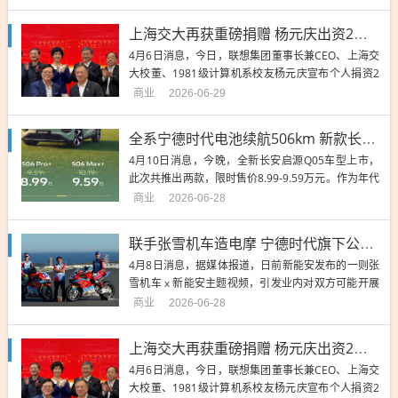
摩领域的合作展开...
上海交大再获重磅捐赠 杨元庆出资2亿支持教学楼重建改造
4月6日消息，今日，联想集团董事长兼CEO、上海交
大校董、1981级计算机系校友杨元庆宣布个人捐资2
亿元支持旧楼改造。同时联想集团宣布战略合作升
商业
2026-06-29
级，未来5年再投...
全系宁德时代电池续航506km 新款长安启源Q05上市：8.99万起
4月10日消息，今晚，全新长安启源Q05车型上市，
此次共推出两款，限时售价8.99-9.59万元。作为年代
改款车型，新款启源Q05同样采用了长安启源数智飞
商业
2026-06-28
翼2....
联手张雪机车造电摩 宁德时代旗下公司新能安回应：合作初步接洽中
4月8日消息，据媒体报道，日前新能安发布的一则张
雪机车 x 新能安主题视频，引发业内对双方可能开展
合作的广泛猜测。新能安方面回应称，双方确已就电
商业
2026-06-28
摩领域的合作展开...
上海交大再获重磅捐赠 杨元庆出资2亿支持教学楼重建改造
4月6日消息，今日，联想集团董事长兼CEO、上海交
大校董、1981级计算机系校友杨元庆宣布个人捐资2