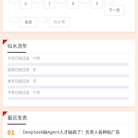
6
7
8
9
下一页
末页
共 9 页
似水流年
今日已经过去
小时
这周已经过去
天
本月已经过去
天
今年已经过去
个月
最近发表
01
DeepSeek缺Agent人才缺疯了！负责人各种贴广告