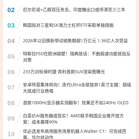
02
厄尔尼诺+乙醇双压夹击，印度糖出口或停滞至少三年
03
韩国拟对三星和SK海力士杠杆ETF采取单独措施
04
2026年以旧换新带动销售额超1万亿元 1.36亿人次受益
特斯拉FSD在欧洲碰壁！瑞典放话：不删超速功能就投反
05
对票
06
233万对标保时捷 宾利首款SUV渲染图曝光
安卓阵营集体转向！迭代Ultra全部放弃1英寸主摄：超级
07
大底成行业绝唱
08
首款1000Hz显示器实测翻车！效果还不如240Hz OLED
白菜价AI服务器成现实！AMD联手韩国企业推开放方
09
案：成本暴降90%
优必选发布商用服务场景机器人Walker C1：可完成芭
10
蕾、华尔兹动作