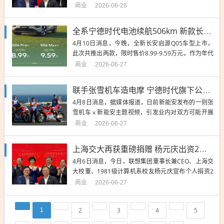
亿元支持旧楼改造。同时联想集团宣布战略合作升
商业
2026-06-28
级，未来5年再投...
全系宁德时代电池续航506km 新款长安启源Q05上市：8.99万起
4月10日消息，今晚，全新长安启源Q05车型上市，
此次共推出两款，限时售价8.99-9.59万元。作为年代
改款车型，新款启源Q05同样采用了长安启源数智飞
商业
2026-06-27
翼2....
联手张雪机车造电摩 宁德时代旗下公司新能安回应：合作初步接洽中
4月8日消息，据媒体报道，日前新能安发布的一则张
雪机车 x 新能安主题视频，引发业内对双方可能开展
合作的广泛猜测。新能安方面回应称，双方确已就电
商业
2026-06-27
摩领域的合作展开...
上海交大再获重磅捐赠 杨元庆出资2亿支持教学楼重建改造
4月6日消息，今日，联想集团董事长兼CEO、上海交
大校董、1981级计算机系校友杨元庆宣布个人捐资2
亿元支持旧楼改造。同时联想集团宣布战略合作升
商业
2026-06-27
级，未来5年再投...
2
3
4
5
1