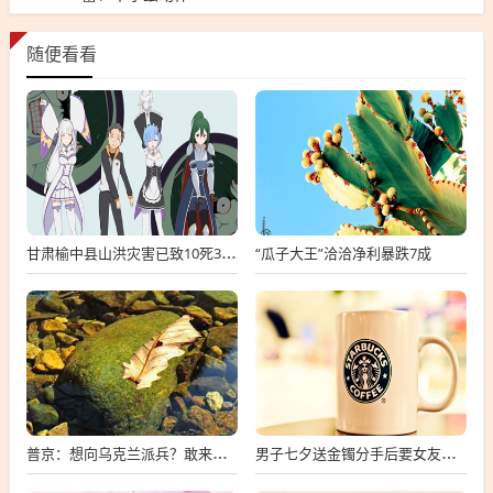
随便看看
“瓜子大王”洽洽净利暴跌7成
甘肃榆中县山洪灾害已致10死33失联
普京：想向乌克兰派兵？敢来就打，普京，敢派兵到乌克兰，将面临严厉反击
男子七夕送金镯分手后要女友还钱