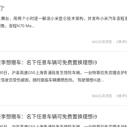
”
站上舞台，用两个小时逐一解读小米昆仑技术架构，并发布小米汽车澎程
澎程N70 Ma...
0条评
44120次浏览
李想赠车：名下任意车辆可免费置换理想i9
月30日，沪渝高速G50上海青浦段发生惊险车祸，一台特斯拉失控撞击护
驾驶员受伤被困，随时面临车辆爆燃危险。 驾驶理想i6途...
0条评
68431次浏览
李想赠车：名下任意车辆可免费置换理想i9
月30日，沪渝高速G50上海青浦段发生惊险车祸，一台特斯拉失控撞击护