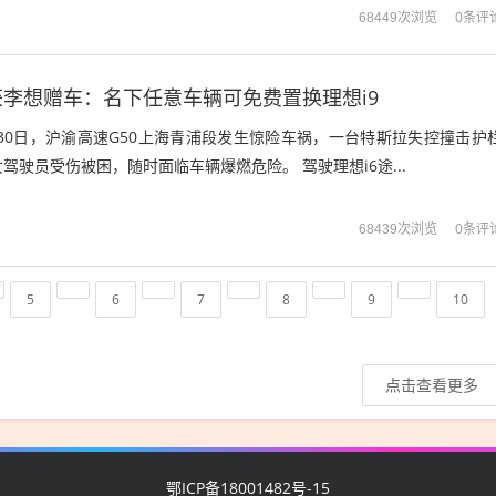
0条评
68449次浏览
李想赠车：名下任意车辆可免费置换理想i9
月30日，沪渝高速G50上海青浦段发生惊险车祸，一台特斯拉失控撞击护
驾驶员受伤被困，随时面临车辆爆燃危险。 驾驶理想i6途...
0条评
68439次浏览
5
6
7
8
9
10
点击查看更多
鄂ICP备18001482号-15