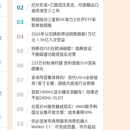
厄尔尼诺+乙醇双压夹击，印度糖出口
论
02
或停滞至少三年
韩国拟对三星和SK海力士杠杆ETF采
03
取单独措施
2026年以旧换新带动销售额超1万亿
04
栏
元 1.36亿人次受益
特斯拉FSD在欧洲碰壁！瑞典放话：
05
不删超速功能就投反对票
论
233万对标保时捷 宾利首款SUV渲染
06
图曝光
安卓阵营集体转向！迭代Ultra全部放
07
弃1英寸主摄：超级大底成行业绝唱
首款1000Hz显示器实测翻车！效果还
栏
08
不如240Hz OLED
白菜价AI服务器成现实！AMD联手韩
09
国企业推开放方案：成本暴降90%
论
优必选发布商用服务场景机器人
10
Walker C1：可完成芭蕾、华尔兹动