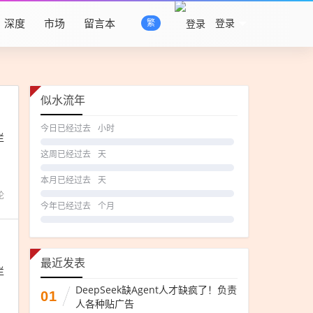
深度
市场
留言本
登录
繁
似水流年
今日已经过去
小时
栏
这周已经过去
天
本月已经过去
天
论
今年已经过去
个月
最近发表
栏
DeepSeek缺Agent人才缺疯了！负责
01
人各种贴广告