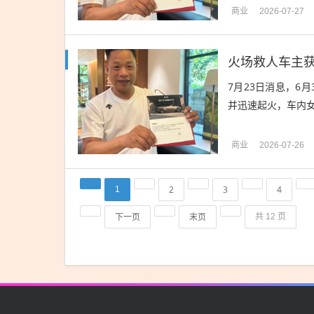
商业
2026-07-27
火场救人车主获
7月23日消息，6
并迅速起火，车内女
商业
2026-07-26
2
3
4
1
下一页
末页
共 12 页