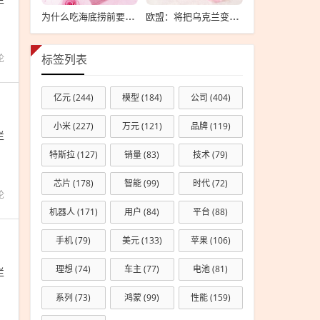
为什么吃海底捞前要先上个坡
欧盟：将把乌克兰变成“钢铁豪猪”
论
标签列表
亿元
(244)
模型
(184)
公司
(404)
小米
(227)
万元
(121)
品牌
(119)
栏
特斯拉
(127)
销量
(83)
技术
(79)
芯片
(178)
智能
(99)
时代
(72)
论
机器人
(171)
用户
(84)
平台
(88)
手机
(79)
美元
(133)
苹果
(106)
理想
(74)
车主
(77)
电池
(81)
栏
系列
(73)
鸿蒙
(99)
性能
(159)