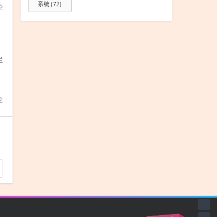
系统
(72)
论
栏
论