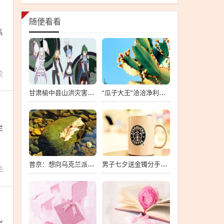
作
随便看看
系
论
甘肃榆中县山洪灾害已致10死33失联
“瓜子大王”洽洽净利暴跌7成
栏
普京：想向乌克兰派兵？敢来就打，普京，敢派兵到乌克兰，将面临严厉反击
男子七夕送金镯分手后要女友还钱
论
栏