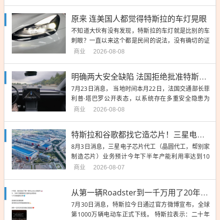
原来 连美国人都觉得特斯拉的车灯晃眼
不知道大伙有没有发现，特斯拉的车灯就是比别的车
刺眼？一直以来这个都是民间的说法，没有确切的证
据证实。 诶，就在最近，美国国家公路交通安全管理
商业
2026-08-08
局驳回了特斯拉的豁免...
明确两大安全缺陷 法国拒绝批准特斯拉FSD落地
7月23日消息， 当地时间本月22日，法国交通部长菲
利普·塔巴罗公开表态，以系统存在多重安全隐患为
由，正式拒绝批准当前版本特斯拉监督版FSD在法
商业
2026-08-08
国...
特斯拉和谷歌都找它造芯片！三星电子代工满血复活
8月3日消息，三星电子芯片代工（晶圆代工，帮别家
制造芯片）业务预计今年下半年产能利用率达到10
0%，目前约为70%到80%。 三星电子代工业务自202
商业
2026-08-07
4年以来利...
从第一辆Roadster到一千万用了20年 特斯拉第1000万辆电动车下线
7月30日消息，特斯拉今日通过官方微博宣布，全球
第1000万辆电动车正式下线。 特斯拉表示：二十年