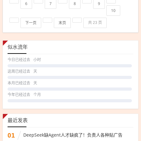
6
7
8
9
10
下一页
末页
共 23 页
似水流年
今日已经过去
小时
这周已经过去
天
本月已经过去
天
今年已经过去
个月
最近发表
01
DeepSeek缺Agent人才缺疯了！负责人各种贴广告