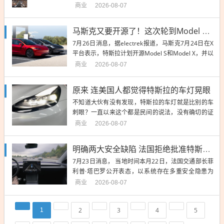
前，我们造出了第一辆Roadster原型车；如今，1000
商业
2026-08-07
万辆...
马斯克又要开源了！这次轮到Model S/X：上次Roadster只开源了8个文件
7月26日消息，据electrek报道，马斯克7月24日在X
平台表示，特斯拉计划开源Model S和Model X，并以
初代Roadster的开源作为模板。 不...
商业
2026-08-07
原来 连美国人都觉得特斯拉的车灯晃眼
不知道大伙有没有发现，特斯拉的车灯就是比别的车
刺眼？一直以来这个都是民间的说法，没有确切的证
据证实。 诶，就在最近，美国国家公路交通安全管理
商业
2026-08-07
局驳回了特斯拉的豁免...
明确两大安全缺陷 法国拒绝批准特斯拉FSD落地
7月23日消息， 当地时间本月22日，法国交通部长菲
利普·塔巴罗公开表态，以系统存在多重安全隐患为
由，正式拒绝批准当前版本特斯拉监督版FSD在法
商业
2026-08-07
国...
2
3
4
5
1