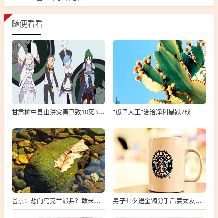
随便看看
“瓜子大王”洽洽净利暴跌7成
甘肃榆中县山洪灾害已致10死33失联
普京：想向乌克兰派兵？敢来就打，普京，敢派兵到乌克兰，将面临严厉反击
男子七夕送金镯分手后要女友还钱