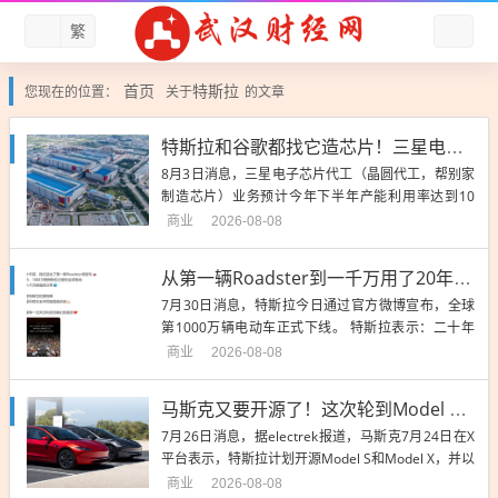
繁
首页
特斯拉
您现在的位置：
关于
的文章
特斯拉和谷歌都找它造芯片！三星电子代工满血复活
8月3日消息，三星电子芯片代工（晶圆代工，帮别家
制造芯片）业务预计今年下半年产能利用率达到10
0%，目前约为70%到80%。 三星电子代工业务自202
商业
2026-08-08
4年以来利...
从第一辆Roadster到一千万用了20年 特斯拉第1000万辆电动车下线
7月30日消息，特斯拉今日通过官方微博宣布，全球
第1000万辆电动车正式下线。 特斯拉表示：二十年
前，我们造出了第一辆Roadster原型车；如今，1000
商业
2026-08-08
万辆...
马斯克又要开源了！这次轮到Model S/X：上次Roadster只开源了8个文件
7月26日消息，据electrek报道，马斯克7月24日在X
平台表示，特斯拉计划开源Model S和Model X，并以
初代Roadster的开源作为模板。 不...
商业
2026-08-08