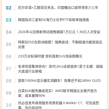
02
厄尔尼诺+乙醇双压夹击，印度糖出口或停滞至少三年
03
韩国拟对三星和SK海力士杠杆ETF采取单独措施
04
2026年以旧换新带动销售额超1万亿元 1.36亿人次受益
特斯拉FSD在欧洲碰壁！瑞典放话：不删超速功能就投反
05
对票
06
233万对标保时捷 宾利首款SUV渲染图曝光
安卓阵营集体转向！迭代Ultra全部放弃1英寸主摄：超级
07
大底成行业绝唱
08
首款1000Hz显示器实测翻车！效果还不如240Hz OLED
白菜价AI服务器成现实！AMD联手韩国企业推开放方
09
案：成本暴降90%
优必选发布商用服务场景机器人Walker C1：可完成芭
10
蕾、华尔兹动作