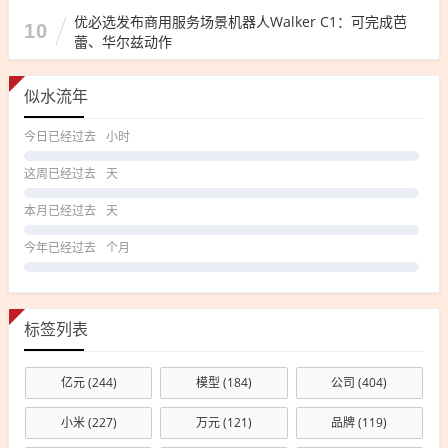
优必选发布商用服务场景机器人Walker C1：可完成芭
10
蕾、华尔兹动作
似水流年
今日已经过去
小时
这周已经过去
天
本月已经过去
天
今年已经过去
个月
标签列表
亿元
(244)
模型
(184)
公司
(404)
小米
(227)
万元
(121)
品牌
(119)