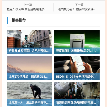
上一篇
下一篇
极氪：极氪8X真能越跑电越多 出门30%电量 行驶90分钟接近满电
老司机必看！ 疲劳驾驶新规6月1日上线：开车4小时歇不够20分钟算违规
相关推荐
户外爱好者狂喜！余承东预热享界G9：配电动顶帐、尾门厨房
速度拉满！沐曦曦云C系列GPU实现MiniMax H3模型首日适配
全车270项升级！别克新GL8陆尚MPV官图出炉：锦绣前程豪华座舱
REDMI K100 Pro系列升级小米青山护眼4.0：新增防晕车模式 坐车刷手机不易晕
全球第一人！波兰男子不眠不休游泳56小时横渡波罗的海
快递员倒车突然失控撞开电梯门 连人带车坠下10米深电梯井