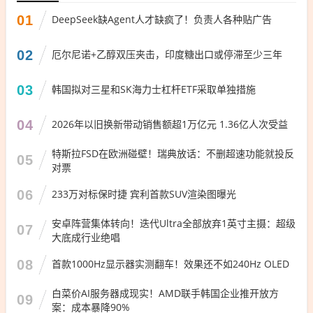
01
DeepSeek缺Agent人才缺疯了！负责人各种贴广告
02
厄尔尼诺+乙醇双压夹击，印度糖出口或停滞至少三年
03
韩国拟对三星和SK海力士杠杆ETF采取单独措施
04
2026年以旧换新带动销售额超1万亿元 1.36亿人次受益
特斯拉FSD在欧洲碰壁！瑞典放话：不删超速功能就投反
05
对票
06
233万对标保时捷 宾利首款SUV渲染图曝光
安卓阵营集体转向！迭代Ultra全部放弃1英寸主摄：超级
07
大底成行业绝唱
08
首款1000Hz显示器实测翻车！效果还不如240Hz OLED
白菜价AI服务器成现实！AMD联手韩国企业推开放方
09
案：成本暴降90%