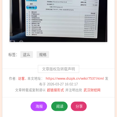
这么
规格
标签：
文章版权及转载声明
访客
https://www.dszpk.cn/wiki/7537.html
作者:
本文地址：
发
布于 2026-03-27 16:02:17
超链接形式
武汉财经网
文章转载或复制请以
并注明出处
海报
阅读
分享