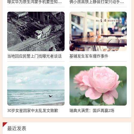
曝买华为原生鸿蒙手机要签知情书
俩小孩高铁上静音打架只动手不动嘴
当地回应民警上门找曝光者谈话
基辅发生军车爆炸事件
30岁女星因家中太乱发文致歉
瑞典大满贯：国乒再赢2场
最近发表