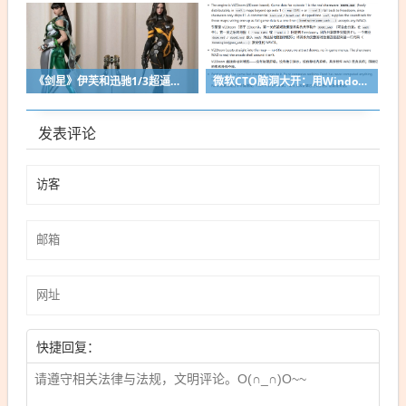
《剑星》伊芙和迅驰1/3超逼真手办最终图 万元售价顷刻售罄！
微软CTO脑洞大开：用Windows画图当显示器跑Doom！逐帧粘贴到画布
发表评论
快捷回复：