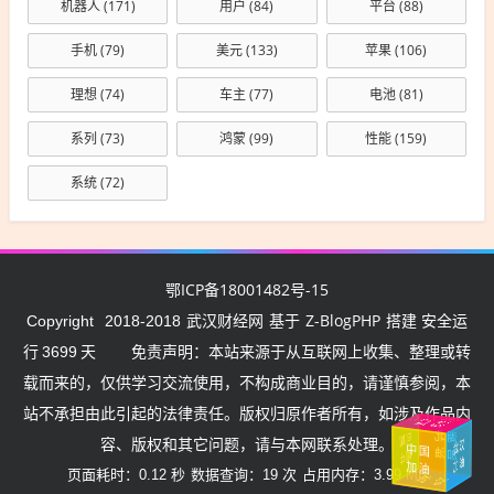
机器人
(171)
用户
(84)
平台
(88)
手机
(79)
美元
(133)
苹果
(106)
理想
(74)
车主
(77)
电池
(81)
系列
(73)
鸿蒙
(99)
性能
(159)
系统
(72)
鄂ICP备18001482号-15
武汉财经网
Z-BlogPHP
Copyright
2018-2018
基于
搭建 安全运
行
3699
天
免责声明：本站来源于从互联网上收集、整理或转
载而来的，仅供学习交流使用，不构成商业目的，请谨慎参阅，本
站不承担由此引起的法律责任。版权归原作者所有，如涉及作品内
武汉挺住
加油
中
国
容、版权和其它问题，请与本网联系处理。
湖
北
加
武汉
中国
加
油
油
加油
页面耗时：0.12 秒
数据查询：19 次
占用内存：3.99 MB
加油
中国