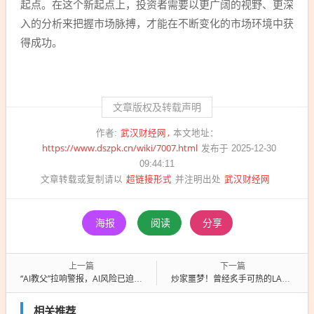
起点。在这个新起点上，投资者需要以更广阔的视野、更深
入的分析来把握市场脉搏，才能在不断变化的市场环境中获
得成功。
文章版权及转载声明
武汉财经网
作者:
本文地址：
https://www.dszpk.cn/wiki/7007.html
发布于 2025-12-30
09:44:11
超链接形式
武汉财经网
文章转载或复制请以
并注明出处
海报
阅读
分享
上一篇
下一篇
“AI教父”拉响警报，AI风险已迫在眉睫
炒家噩梦！曾经炙手可热的LABUBU二手价彻底崩盘
相关推荐