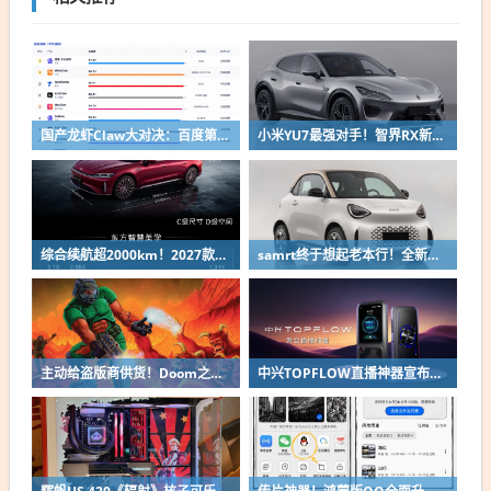
国产龙虾Claw大对决：百度第一、小米第二
小米YU7最强对手！智界RX新车申报：低趴车身颜值出众
综合续航超2000km！2027款奇瑞风云A9L上市：限时13.99万起
samrt终于想起老本行！全新微型纯电双座轿车精灵#2申报
主动给盗版商供货！Doom之父自曝曾向中国贱卖空包装
中兴TOPFLOW直播神器宣布8月14日开售：Wi-Fi 7 最多连接64台设备