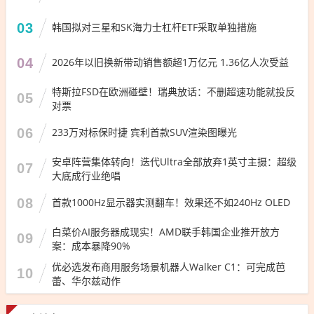
03
韩国拟对三星和SK海力士杠杆ETF采取单独措施
04
2026年以旧换新带动销售额超1万亿元 1.36亿人次受益
特斯拉FSD在欧洲碰壁！瑞典放话：不删超速功能就投反
05
对票
06
233万对标保时捷 宾利首款SUV渲染图曝光
安卓阵营集体转向！迭代Ultra全部放弃1英寸主摄：超级
07
大底成行业绝唱
08
首款1000Hz显示器实测翻车！效果还不如240Hz OLED
白菜价AI服务器成现实！AMD联手韩国企业推开放方
09
案：成本暴降90%
优必选发布商用服务场景机器人Walker C1：可完成芭
10
蕾、华尔兹动作