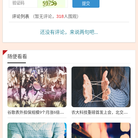
评论列表
（暂无评论，
318
人围观）
还没有评论，来说两句吧...
随便看看
谷歌表外担保规模9个月涨6倍至438亿美元，用“财务兜底”换TPU芯片订单
农大科技重磅首发上会，北交所募资达4.13亿元，科技创新引领未来发展！