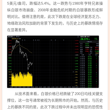
5美元/盎司，跌幅达5.4%。这一跌势与1980年亨特兄弟操
纵白银市场崩盘、2008年金融危机时期的白银暴跌形成鲜
明对比。值得注意的是，此次下跌是在全球经济复苏乏力、
地缘政治风险加剧的背景下发生的，与历史上的暴跌情境存
在显著差异。
从技术面来看，白银价格已经跌破了200日均线关键支
撑位，这一信号通常被视为长期熊市的开始。然而，与历史
上的暴跌不同的是，此次下跌过程中并未出现明显的恐慌性