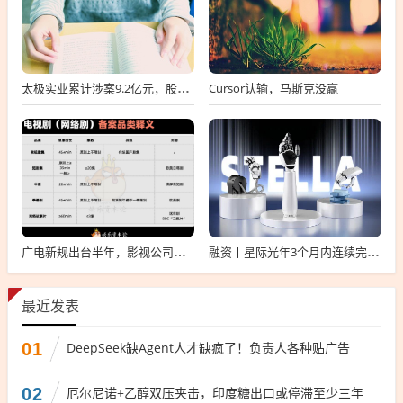
Cursor认输，马斯克没赢
太极实业累计涉案9.2亿元，股价一周跌超30%，子公司起诉讨要6396万工程款
广电新规出台半年，影视公司看懂这套“IP宇宙说明书”了吗？
融资丨星际光年3个月内连续完成2轮融资，累计融资亿元
最近发表
01
DeepSeek缺Agent人才缺疯了！负责人各种贴广告
02
厄尔尼诺+乙醇双压夹击，印度糖出口或停滞至少三年