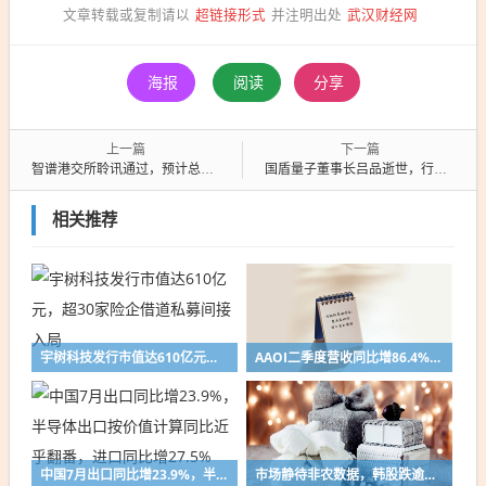
超链接形式
武汉财经网
文章转载或复制请以
并注明出处
海报
阅读
分享
上一篇
下一篇
智谱港交所聆讯通过，预计总营收增长翻倍至2025年
国盾量子董事长吕品逝世，行业痛失巨擘
相关推荐
宇树科技发行市值达610亿元，超30家险企借道私募间接入局
AAOI二季度营收同比增86.4%，数据中心收入破亿，需求超出产能20%，下半年资本开支将持续加码
中国7月出口同比增23.9%，半导体出口按价值计算同比近乎翻番，进口同比增27.5%
市场静待非农数据，韩股跌逾1%，中东局势胶着推升油价，债市承压