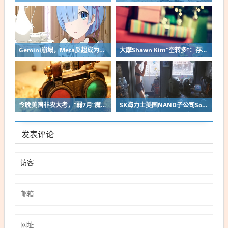
Gemini崩塌，Meta反超成为“AI老三”？谷歌会是一年前的Meta 吗？
大摩Shawn Kim“空转多”：存储行情修正“接近尾声”，SK海力士EPS上调13%
今晚美国非农大考，“弱7月”魔咒会重演吗？此前三年均不及预期
SK海力士美国NAND子公司Solidigm拟筹备上市，负债率4484%是硬伤
发表评论