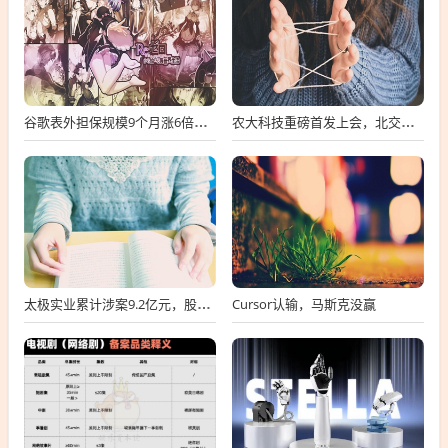
谷歌表外担保规模9个月涨6倍至438亿美元，用“财务兜底”换TPU芯片订单
农大科技重磅首发上会，北交所募资达4.13亿元，科技创新引领未来发展！
Cursor认输，马斯克没赢
太极实业累计涉案9.2亿元，股价一周跌超30%，子公司起诉讨要6396万工程款