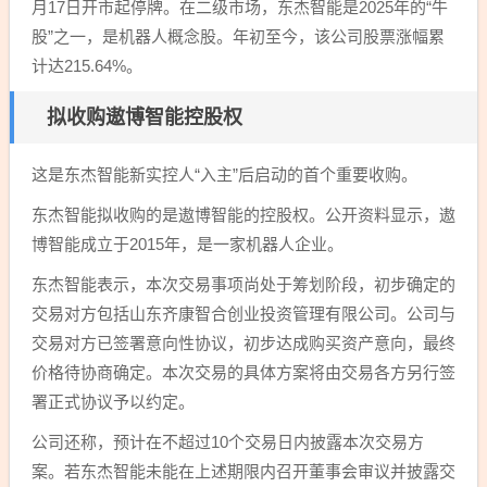
月17日开市起停牌。在二级市场，东杰智能是2025年的“牛
股”之一，是机器人概念股。年初至今，该公司股票涨幅累
计达215.64%。
拟收购遨博智能控股权
这是东杰智能新实控人“入主”后启动的首个重要收购。
东杰智能拟收购的是遨博智能的控股权。公开资料显示，遨
博智能成立于2015年，是一家机器人企业。
东杰智能表示，本次交易事项尚处于筹划阶段，初步确定的
交易对方包括山东齐康智合创业投资管理有限公司。公司与
交易对方已签署意向性协议，初步达成购买资产意向，最终
价格待协商确定。本次交易的具体方案将由交易各方另行签
署正式协议予以约定。
公司还称，预计在不超过10个交易日内披露本次交易方
案。若东杰智能未能在上述期限内召开董事会审议并披露交