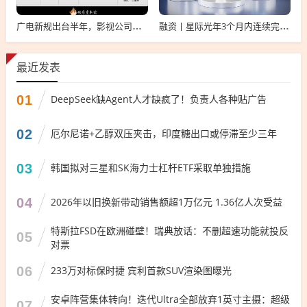
广电新规出台半年，影视公司看懂这套“IP宇宙说明书”了吗？
融资丨星际光年3个月内连续完成2轮融资，累计融资亿元
最近发表
01
DeepSeek缺Agent人才缺疯了！负责人各种贴广告
02
厄尔尼诺+乙醇双压夹击，印度糖出口或停滞至少三年
03
韩国拟对三星和SK海力士杠杆ETF采取单独措施
04
2026年以旧换新带动销售额超1万亿元 1.36亿人次受益
特斯拉FSD在欧洲碰壁！瑞典放话：不删超速功能就投反
05
对票
06
233万对标保时捷 宾利首款SUV渲染图曝光
安卓阵营集体转向！迭代Ultra全部放弃1英寸主摄：超级
07