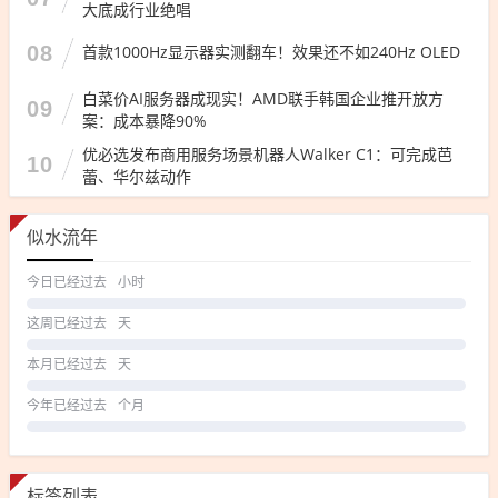
大底成行业绝唱
08
首款1000Hz显示器实测翻车！效果还不如240Hz OLED
白菜价AI服务器成现实！AMD联手韩国企业推开放方
09
案：成本暴降90%
优必选发布商用服务场景机器人Walker C1：可完成芭
10
蕾、华尔兹动作
似水流年
今日已经过去
小时
这周已经过去
天
本月已经过去
天
今年已经过去
个月
标签列表