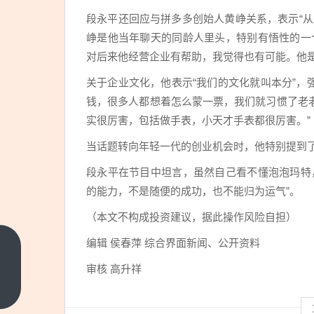
段永平还回应与拼多多创始人黄峥关系，表示“
峥是他当年聊天的同龄人里头，特别有悟性的一
对后来他经营企业有帮助，我觉得也有可能。他
关于企业文化，他表示“我们的文化就叫本分”，强调
钱，很多人都想着怎么蒙一票，我们就习惯了老
实很厉害，包括做手表，小天才手表都很厉害。”
当话题转向年轻一代的创业机会时，他特别提到
段永平在节目中坦言，虽然自己看不懂泡泡玛特
的能力，不是随便的成功，也不能归为运气”。
（本文不构成投资建议，据此操作风险自担）
编辑 侯春萍 综合界面新闻、公开资料
酒便
利股
审核 高升祥
份拍
上一
篇
卖，