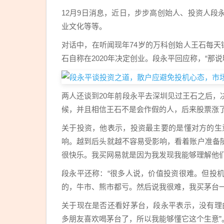
12月9日消息，近日，步步高创始人、投资人
段
业文化等等。
对话中，在听闻现年74岁的万科创始人王石每天
石自称在2020年决定创业。段永平回应称，“那说
两人还谈到20年前段永平去深圳见过王石之后
候，并且相信王石不是会作假的人，后来股票涨
关于投资，他表示，投资最主要的是懂对方的生
响。越到后头就越不容易受影响，看着账户准备
很快乐。我买网易就是因为我发现我能够理解他们
段永平还称：“很多人说，价值投资很难。但投
的，牛市、熊市都亏。然后说我很难，我买茅台一
关于现在是否还看好茅台，段永平表示，没有理
多朋友喜欢喝茅台了，所以我能够懂它这个生意”