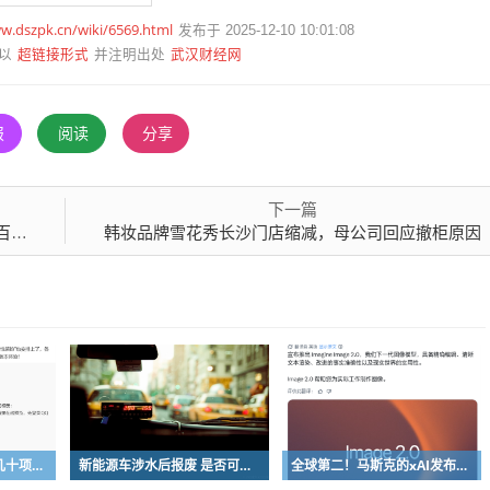
w.dszpk.cn/wiki/6569.html
发布于 2025-12-10 10:01:08
超链接形式
武汉财经网
以
并注明出处
报
阅读
分享
下一篇
元
韩妆品牌雪花秀长沙门店缩减，母公司回应撤柜原因
鸿蒙版QQ一口气上新几十项功能：10G文件可传微信好友
新能源车涉水后报废 是否可以全损理赔
全球第二！马斯克的xAI发布Grok Imagine Image 2.0模型：AI生图/编辑能力大增