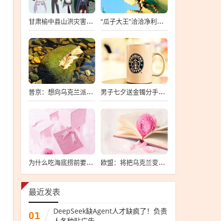
甘肃榆中县山洪灾害已致10死33失联
“瓜子大王”洽洽净利暴跌7成
普京：想向乌克兰派兵？敢来就打，普京，敢派兵到乌克兰，将面临严厉反击
男子七夕送金镯分手后要女友还钱
为什么吃海底捞前要先上个坡
欧盟：将把乌克兰变成“钢铁豪猪”
最近发表
DeepSeek缺Agent人才缺疯了！负责
01
人各种贴广告