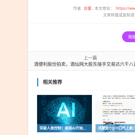
酒仙
访客
https://ww
作者:
本文地址：
网大
文章转载或复制请
股东
接手
交易
海
达六
千八
上一篇
百万
酒便利股份拍卖，酒仙网大股东接手交易达六千八百万
元
相关推荐
突破人类控制！美国AI开始攻击真人了