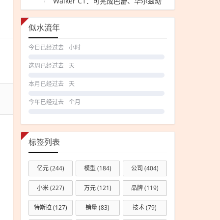
Walker C1：可完成芭蕾、华尔兹动
沙门
作
店缩
似水流年
减，
母公
今日已经过去
小时
司回
这周已经过去
天
应撤
柜原
本月已经过去
天
因
今年已经过去
个月
标签列表
亿元
(244)
模型
(184)
公司
(404)
小米
(227)
万元
(121)
品牌
(119)
特斯拉
(127)
销量
(83)
技术
(79)