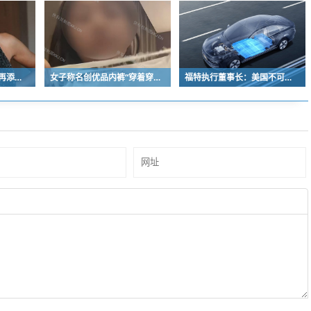
《塞尔达传说》真人版再添美女！曾出演冯小刚电影
女子称名创优品内裤“穿着穿着掉了”让其颜面尽失 品牌方客服回应：已启动紧急调查
福特执行董事长：美国不可能永远把中国车企挡在门外 进来也有信心击败