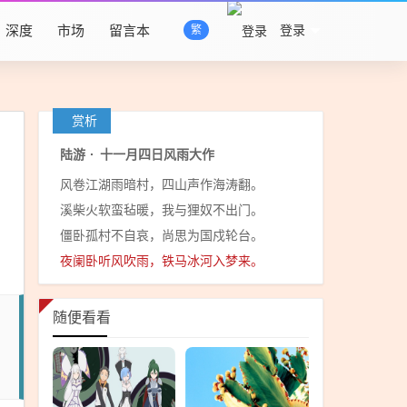
深度
市场
留言本
登录
繁
赏析
陆游
·
十一月四日风雨大作
风卷江湖雨暗村，四山声作海涛翻。
溪柴火软蛮毡暖，我与狸奴不出门。
僵卧孤村不自哀，尚思为国戍轮台。
夜阑卧听风吹雨，铁马冰河入梦来。
随便看看