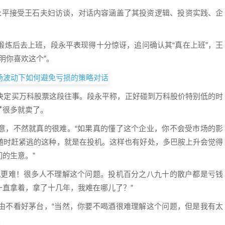
永平
接受王石夫妇访谈，对话内容涵盖了其投资逻辑、投资实践、企
锻炼后去上班，段永平表现得十分惊讶，追问确认其“真在上班”，王
明你喜欢这个”。
，决定买万科股票这段往事。段永平称，正好碰到万科股价特别低的时
了很多就卖了。
意，不然就真的很难。“如果真的懂了这个企业，你不会受市场的影
随时赶紧逃的这种，就是在投机。这样也有好处，多巴胺上升会觉得
的生意。”
机更难！很多人不理解这个问题。投机百分之八九十的散户都是亏钱
直拿着，拿了十几年，我难在哪儿了？”
由不看好茅台，“当然，你要不喝酒很难理解这个问题，但是我有太
。