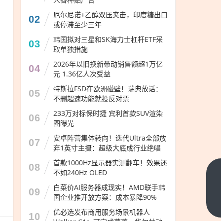
厄尔尼诺+乙醇双压夹击，印度糖出口
02
或停滞至少三年
韩国拟对三星和SK海力士杠杆ETF采
03
取单独措施
2026年以旧换新带动销售额超1万亿
04
元 1.36亿人次受益
特斯拉FSD在欧洲碰壁！瑞典放话：
05
不删超速功能就投反对票
233万对标保时捷 宾利首款SUV渲染
06
图曝光
安卓阵营集体转向！迭代Ultra全部放
07
弃1英寸主摄：超级大底成行业绝唱
首款1000Hz显示器实测翻车！效果还
08
不如240Hz OLED
韩妆
白菜价AI服务器成现实！AMD联手韩
品牌
09
国企业推开放方案：成本暴降90%
雪花
下一
优必选发布商用服务场景机器人
篇
秀长
10