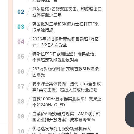
厄尔尼诺+乙醇双压夹击，印度糖出口
02
或停滞至少三年
韩国拟对三星和SK海力士杠杆ETF采
03
取单独措施
2026年以旧换新带动销售额超1万亿
04
元 1.36亿人次受益
特斯拉FSD在欧洲碰壁！瑞典放话：
05
不删超速功能就投反对票
233万对标保时捷 宾利首款SUV渲染
06
图曝光
安卓阵营集体转向！迭代Ultra全部放
07
弃1英寸主摄：超级大底成行业绝唱
首款1000Hz显示器实测翻车！效果还
08
双
不如240Hz OLED
11
白菜价AI服务器成现实！AMD联手韩
09
狂欢
下一
国企业推开放方案：成本暴降90%
篇
来
优必选发布商用服务场景机器人
10
袭，