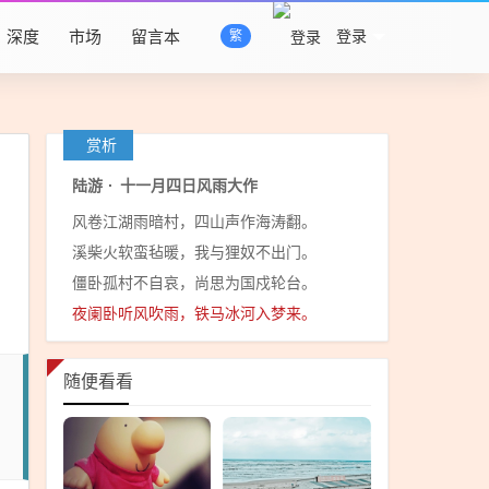
深度
市场
留言本
登录
繁
赏析
陆游
·
十一月四日风雨大作
风卷江湖雨暗村，四山声作海涛翻。
溪柴火软蛮毡暖，我与狸奴不出门。
僵卧孤村不自哀，尚思为国戍轮台。
夜阑卧听风吹雨，铁马冰河入梦来。
随便看看