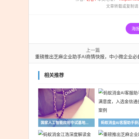
文章转载或复制请
AI商
情快
报，
海
中小
微企
业必
上一篇
备的
重磅推出芝麻企业助手AI商情快报，中小微企业必备的行业分析简报，免费每日生
行业
分析
相关推荐
简
报，
免费
每日
生
成！
国家人工智能应用中试基地（医疗）浙江年度重大成果发布