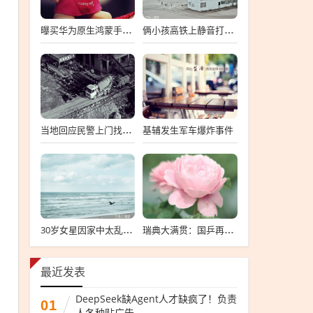
曝买华为原生鸿蒙手机要签知情书
俩小孩高铁上静音打架只动手不动嘴
基辅发生军车爆炸事件
当地回应民警上门找曝光者谈话
30岁女星因家中太乱发文致歉
瑞典大满贯：国乒再赢2场
最近发表
DeepSeek缺Agent人才缺疯了！负责
01
人各种贴广告