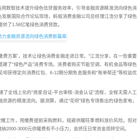
，运用数智技术提升绿色信贷服务效率，引导金融资源精准流向绿色消
会·绿色发展国际合作论坛现场，蚂蚁消费金融公司总经理江浩分享了绿色
提供了1.58亿笔绿色消费贷款。
期缴费方案’，技术让绿色消费金融走进日常。”江浩分享，在一些重要
搭建了“绿色产品”消费专场。消费者购买节能空调、有机食品等绿色
呗获得定向消费红包、6-12期分期免息服务和“账单帮还”等权益优
了全线上化的“商家自证-平台审核-消金认证”流程，全程无需人工
融资源的精准流向。据测算，通过“花呗”绿色专场售出的绿色家电，
收缴工作，用缴费提前采购燃料，规避供暖旺季燃料涨价风险。但对
2000-3000元供暖费有不小压力，会挤压日常资金周转空间。