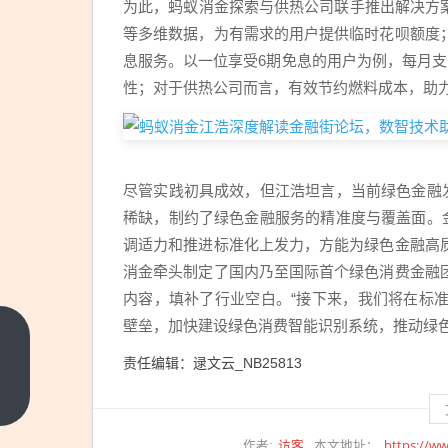
为此，蚂蚁消金探索与供热公司联手推出解决方
等多维数据，为有需求的用户提供临时花呗额度
息服务。以一位享受6期免息的用户为例，每月支
性；对于供热公司而言，有效节约燃料成本，助
尽管实践初具成效，但江浩坦言，当前绿色金融
稀缺，制约了绿色金融服务的精准度与覆盖面。
调适力和推进标准化上发力，方能为绿色金融高
消金牵头制定了国内乃至国际首个绿色消费金融
内容，填补了行业空白。“接下来，我们将在标
壁垒，加快建设绿色消费智能识别系统，推动绿色
重磅
责任编辑：逯文云_NB25813
推出
芝麻
上一
篇
企业
访客
https://ww
助手
作者:
本文地址：