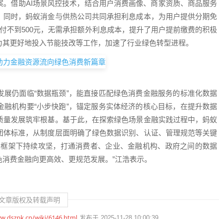
案。借助AI场景风控技术，结合用户消费画像、商家资质、商品服务
；同时，蚂蚁消金与供热公司共同承担利息成本，为用户提供分期免
付不到500元，无需承担额外利息成本，提升了用户提前缴费的积极
力其更好地投入节能技改等工作，加速了行业绿色转型进程。
发展仍面临“数据瓶颈”，能直接匹配绿色消费金融服务的标准化数据
金融机构要“小步快跑”，锚定服务实体经济的核心目标，在提升数据
质量发展筑牢根基。基于此，在探索绿色场景金融实践过程中，蚂蚁
团体标准，从制度层面明确了绿色数据识别、认证、管理规范等关键
准框架下持续攻坚，打通消费者、企业、金融机构、政府之间的数据
消费金融向更高效、更规范发展。”江浩表示。
文章版权及转载声明
w.dszpk.cn/wiki/6146.html
发布于 2025-11-28 10:00:39