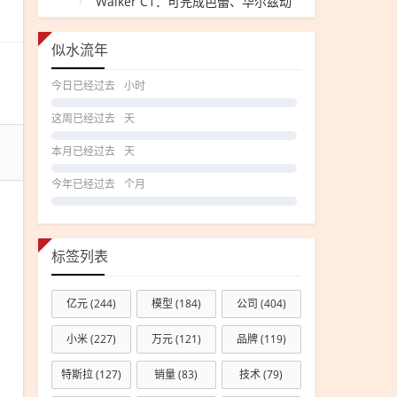
Walker C1：可完成芭蕾、华尔兹动
作
消费
贷财
似水流年
政贴
今日已经过去
小时
息政
策助
这周已经过去
天
力，
本月已经过去
天
超千
万商
今年已经过去
个月
品花
呗分
期免
标签列表
息！
亿元
(244)
模型
(184)
公司
(404)
小米
(227)
万元
(121)
品牌
(119)
特斯拉
(127)
销量
(83)
技术
(79)