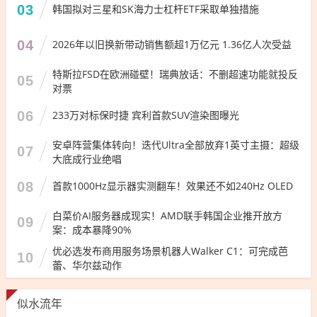
03
韩国拟对三星和SK海力士杠杆ETF采取单独措施
04
2026年以旧换新带动销售额超1万亿元 1.36亿人次受益
特斯拉FSD在欧洲碰壁！瑞典放话：不删超速功能就投反
05
对票
06
233万对标保时捷 宾利首款SUV渲染图曝光
安卓阵营集体转向！迭代Ultra全部放弃1英寸主摄：超级
07
大底成行业绝唱
08
首款1000Hz显示器实测翻车！效果还不如240Hz OLED
白菜价AI服务器成现实！AMD联手韩国企业推开放方
09
案：成本暴降90%
优必选发布商用服务场景机器人Walker C1：可完成芭
10
蕾、华尔兹动作
似水流年