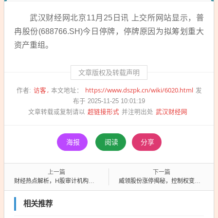
武汉财经网北京11月25日讯 上交所网站显示，普
冉股份(688766.SH)今日停牌，停牌原因为拟筹划重大
资产重组。
文章版权及转载声明
访客
https://www.dszpk.cn/wiki/6020.html
作者:
本文地址：
发
布于 2025-11-25 10:01:19
超链接形式
武汉财经网
文章转载或复制请以
并注明出处
海报
阅读
分享
上一篇
下一篇
财经热点解析，H股审计机构扩容背后的机遇与挑战
威领股份涨停揭秘，控制权变更引发停牌，投资者瞩目新动向！
相关推荐