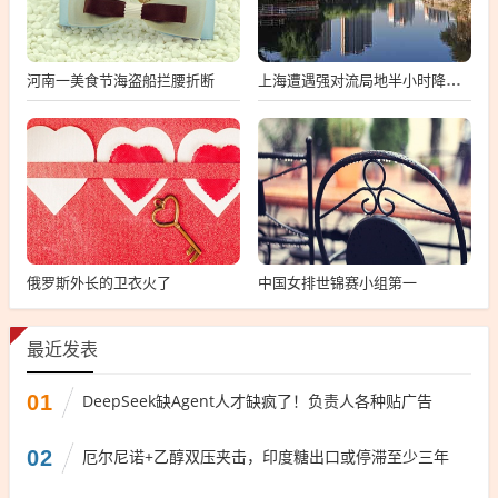
河南一美食节海盗船拦腰折断
上海遭遇强对流局地半小时降温13℃
俄罗斯外长的卫衣火了
中国女排世锦赛小组第一
最近发表
01
DeepSeek缺Agent人才缺疯了！负责人各种贴广告
02
厄尔尼诺+乙醇双压夹击，印度糖出口或停滞至少三年