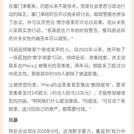
在塞门津看来，问题从来不是技术，而是社会意愿与政治行
动的缺乏。塞门津组织召开过相关研讨会，邮政警察也参加
了会议，并与议员劳拉·博尔德里尼讨论过此事，但从未有
人采取实质行动。“若高层在六年前听取警告，像玛丽这样
的许多女性的痛苦本可以避免。”
玛丽选择做那个继续发声的人。自2023年以来，她开始了
一场孤独的“数字排雷”行动，持续投诉、收集线索，并主动
联系在Phica上被曝光的受害者。两年间，她联系了超过10
00名女性，帮助其中约300人删除了被盗影像。
让她愤怒的是，Phica的运营者甚至推出“删除服务”，要求
受害者支付145欧元（约合人民币1100元），才能移除被侵
犯的内容。“明明我们什么都没做错。”玛丽说，“可在这个系
统里，连讨回自己的尊严，都需要付钱。”
风暴
转折点出现在2025年8月。这场数字暴力，蔓延到“权力中