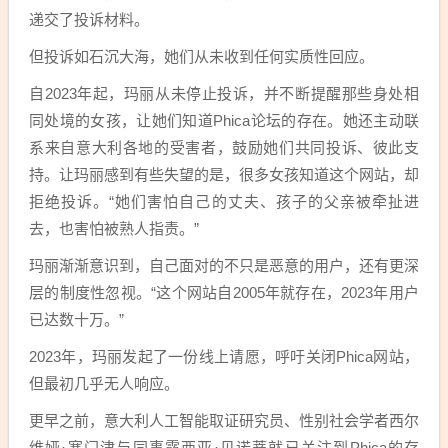
递交了投诉材料。
但投诉如石沉大海，她们从未收到任何实质性回应。
自2023年起，玛丽从未停止投诉，并不断提醒那些身处相
同处境的女孩，让她们知道Phica论坛的存在。她还主动联
系来自意大利各地的受害者，鼓励她们共同投诉、彼此支
持。让玛丽感到有些失望的是，很多女孩知道这个网站，却
拒绝投诉。“她们害怕自己的丈夫、孩子的父亲被牵扯进
去，也害怕被熟人指责。”
玛丽渐渐意识到，自己面对的不只是恶意的用户，还有更深
层的制度性忽视。“这个网站自2005年就存在，2023年用户
已达数十万。”
2023年，玛丽发起了一份线上请愿，呼吁关闭Phica网站，
但最初几乎无人响应。
更早之前，意大利人工智能取证研究员、性别社会学者西尔
维娅·塞门津与同事露西亚·贝诺蒂就已关注到Phica的存