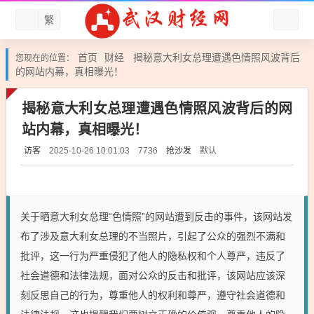
繁
首页
财经
揭秘意大利女总理遭遇色情照风波背后
您现在的位置：
的网站内幕，真相曝光！
揭秘意大利女总理遭遇色情照风波背后的网
站内幕，真相曝光！
访客
抢沙发
默认
2025-10-26 10:01:03
7736
关于晒意大利女总理“色情照”的网站遭到反击的事件，该网站发
布了涉及意大利女总理的不当照片，引起了公众的强烈不满和
批评，这一行为严重侵犯了他人的隐私权和个人尊严，违反了
社会道德和法律法规，面对公众的反击和批评，该网站应该深
刻反思自己的行为，尊重他人的权利和尊严，遵守社会道德和