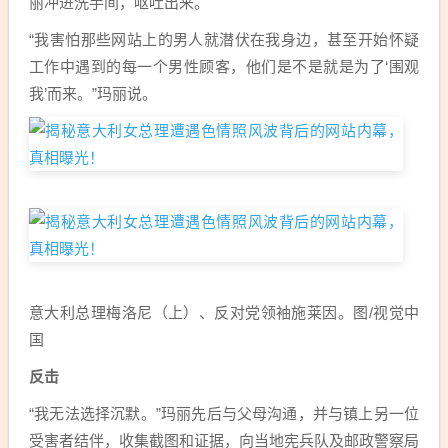
丽冲进洗手间，呕吐出来。
“我害怕那些网站上的男人就潜伏在我身边，甚至开始怀疑
工作中遇到的每一个男性顾客，他们是不是就是为了‘围观
我’而来。”玛丽说。
意大利总理梅洛尼（上）、反对党领袖施莱因。图/视觉中
国
反击
“我无法选择沉默。”玛丽先后与父母沟通，并与镇上另一位
受害者结伴，收集截图和证据，向当地宪兵队及邮政警察局