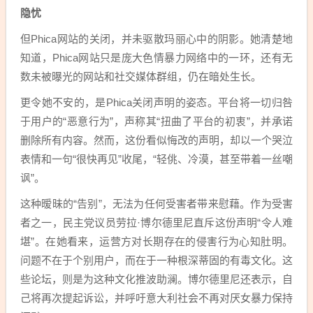
隐忧
但Phica网站的关闭，并未驱散玛丽心中的阴影。她清楚地
知道，Phica网站只是庞大色情暴力网络中的一环，还有无
数未被曝光的网站和社交媒体群组，仍在暗处生长。
更令她不安的，是Phica关闭声明的姿态。平台将一切归咎
于用户的“恶意行为”，声称其“扭曲了平台的初衷”，并承诺
删除所有内容。然而，这份看似悔改的声明，却以一个哭泣
表情和一句“很快再见”收尾，“轻佻、冷漠，甚至带着一丝嘲
讽”。
这种暧昧的“告别”，无法为任何受害者带来慰藉。作为受害
者之一，民主党议员劳拉·博尔德里尼直斥这份声明“令人难
堪”。在她看来，运营方对长期存在的侵害行为心知肚明。
问题不在于个别用户，而在于一种根深蒂固的有毒文化。这
些论坛，则是为这种文化推波助澜。博尔德里尼还表示，自
己将再次提起诉讼，并呼吁意大利社会不再对厌女暴力保持