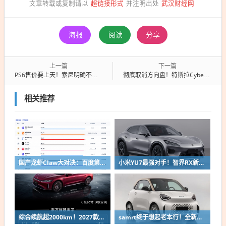
超链接形式
武汉财经网
文章转载或复制请以
并注明出处
海报
阅读
分享
上一篇
下一篇
PS6售价要上天！索尼明确不会亏本补贴卖
彻底取消方向盘！特斯拉Cybercab量产版启动公开道路测试
相关推荐
国产龙虾Claw大对决：百度第一、小米第二
小米YU7最强对手！智界RX新车申报：低趴车身颜值出众
综合续航超2000km！2027款奇瑞风云A9L上市：限时13.99万起
samrt终于想起老本行！全新微型纯电双座轿车精灵#2申报