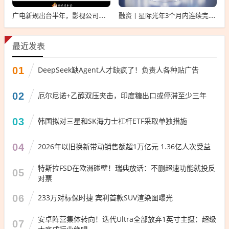
广电新规出台半年，影视公司看懂这套“IP宇宙说明书”了吗？
融资丨星际光年3个月内连续完成2轮融资，累计融资亿元
最近发表
01
DeepSeek缺Agent人才缺疯了！负责人各种贴广告
02
厄尔尼诺+乙醇双压夹击，印度糖出口或停滞至少三年
03
韩国拟对三星和SK海力士杠杆ETF采取单独措施
04
2026年以旧换新带动销售额超1万亿元 1.36亿人次受益
特斯拉FSD在欧洲碰壁！瑞典放话：不删超速功能就投反
05
对票
06
233万对标保时捷 宾利首款SUV渲染图曝光
安卓阵营集体转向！迭代Ultra全部放弃1英寸主摄：超级
07