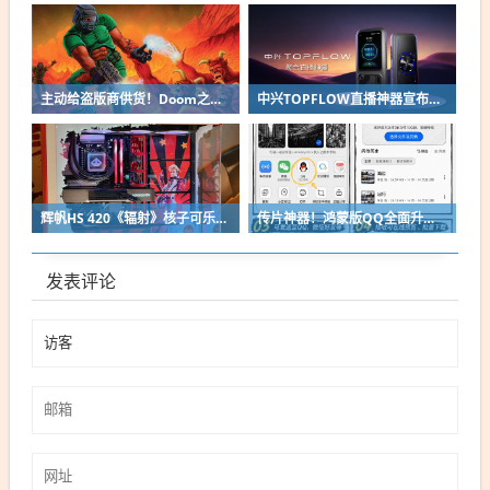
主动给盗版商供货！Doom之父自曝曾向中国贱卖空包装
中兴TOPFLOW直播神器宣布8月14日开售：Wi-Fi 7 最多连接64台设备
辉帆HS 420《辐射》核子可乐定制版机箱亮相：2027年正式发售
传片神器！鸿蒙版QQ全面升级：10G大文件免压缩直传
发表评论