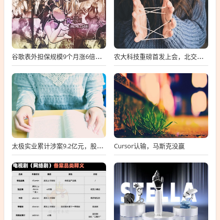
谷歌表外担保规模9个月涨6倍至438亿美元，用“财务兜底”换TPU芯片订单
农大科技重磅首发上会，北交所募资达4.13亿元，科技创新引领未来发展！
Cursor认输，马斯克没赢
太极实业累计涉案9.2亿元，股价一周跌超30%，子公司起诉讨要6396万工程款