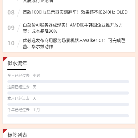
大底成行业绝唱
08
首款1000Hz显示器实测翻车！效果还不如240Hz OLED
白菜价AI服务器成现实！AMD联手韩国企业推开放方
09
案：成本暴降90%
优必选发布商用服务场景机器人Walker C1：可完成芭
10
蕾、华尔兹动作
似水流年
今日已经过去
小时
这周已经过去
天
本月已经过去
天
今年已经过去
个月
标签列表