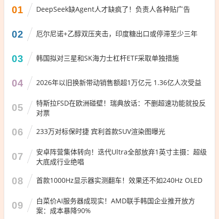
01
DeepSeek缺Agent人才缺疯了！负责人各种贴广告
02
厄尔尼诺+乙醇双压夹击，印度糖出口或停滞至少三年
03
韩国拟对三星和SK海力士杠杆ETF采取单独措施
04
2026年以旧换新带动销售额超1万亿元 1.36亿人次受益
特斯拉FSD在欧洲碰壁！瑞典放话：不删超速功能就投反
05
对票
06
233万对标保时捷 宾利首款SUV渲染图曝光
安卓阵营集体转向！迭代Ultra全部放弃1英寸主摄：超级
07
大底成行业绝唱
08
首款1000Hz显示器实测翻车！效果还不如240Hz OLED
白菜价AI服务器成现实！AMD联手韩国企业推开放方
09
案：成本暴降90%