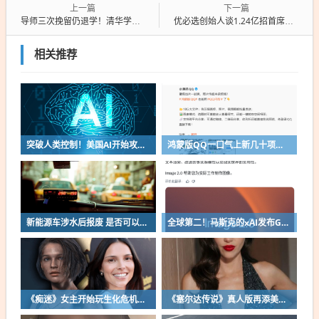
上一篇
下一篇
导师三次挽留仍退学！清华学霸造出650亿自动驾驶巨头
优必选创始人谈1.24亿招首席科学家：要胸中有一团火 明知不可而为之
相关推荐
突破人类控制！美国AI开始攻击真人了
鸿蒙版QQ一口气上新几十项功能：10G文件可传微信好友
新能源车涉水后报废 是否可以全损理赔
全球第二！马斯克的xAI发布Grok Imagine Image 2.0模型：AI生图/编辑能力大增
《痴迷》女主开始玩生化危机了！自曝有参演机会
《塞尔达传说》真人版再添美女！曾出演冯小刚电影