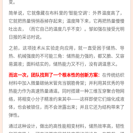
变。
简单说，它就像藏在布料里的‘智能空调’：外界温度高了，
它就把热量悄悄吞掉存起来；温度降下来，它再把热量慢慢
吐出去，（而它自己的温度几乎不变）。邹如强在接受光明
日报的采访时说。
之前，这项技术从实验走向应用，就一直受困于储热、导
热、机械强度的不可能三角：储热能力强的，都又脆、又容
易漏液；面料结实的，储热能力又不行，没有调温意义。
而这一次，团队找到了一个根本性的创新方案：
在传统纺织
材料中加入微量碳纳米管充当钢筋骨架；并利用其优秀的导
热能力作为高速热量通道。同时搭建一种三维互穿聚合物网
络，将相变小分子精准约束其中——这样即使它们熔化成液
体，也会被锁住，而不会泄露出来；并且它还为结构带来了
弹性。
通过这种设计，做出的高性能相变材料，储热效率高，韧性