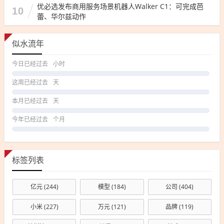
优必选发布商用服务场景机器人Walker C1：可完成芭
10
蕾、华尔兹动作
似水流年
今日已经过去
小时
这周已经过去
天
本月已经过去
天
今年已经过去
个月
标签列表
亿元
(244)
模型
(184)
公司
(404)
小米
(227)
万元
(121)
品牌
(119)