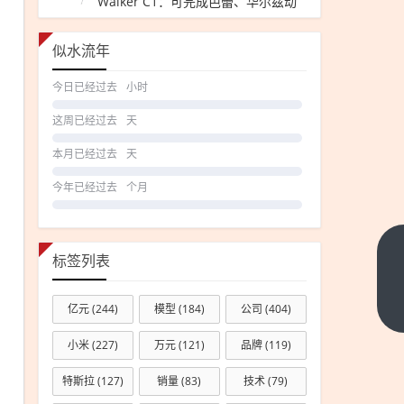
Walker C1：可完成芭蕾、华尔兹动
作
似水流年
今日已经过去
小时
这周已经过去
天
本月已经过去
天
今年已经过去
个月
扩内需稳
标签列表
增长，金
融科技如
下一篇
亿元
(244)
模型
(184)
公司
(404)
何为小微
小米
(227)
万元
(121)
品牌
(119)
经济
&quot;添
特斯拉
(127)
销量
(83)
技术
(79)
把火