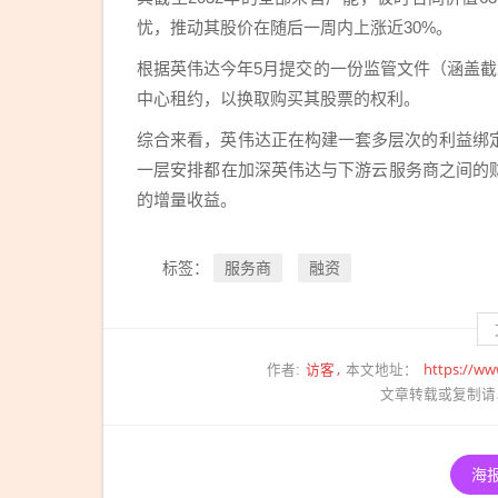
初期“极
忧，推动其股价在随后一周内上涨近30%。
其缓
根据英伟达今年5月提交的一份监管文件（涵盖截
慢”：这
中心租约，以换取购买其股票的权利。
不像造
车
综合来看，英伟达正在构建一套多层次的利益绑
一层安排都在加深英伟达与下游云服务商之间的
的增量收益。
服务商
融资
标签：
访客
https://ww
作者:
本文地址：
文章转载或复制请
海