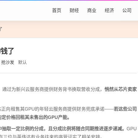
首页
财经
商业
经济
公司
了
的钱了
抢沙发
默认
，通过为新兴云服务商提供财务背书换取营收分成，
悄然从芯片卖家
道，英伟达正向租售其GPU的年轻云服务商提供财务兜底承诺——
若这些公司
约定价格回租其未售出的GPU产能。
中抽取一定比例的分成，且分成比例将随合同期推进逐步递减。
GPU
项目，另有三位与英伟达有业务往来的高管证实了相关安排。