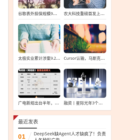
谷歌表外担保规模9个月涨6倍至438亿美元，用“财务兜底”换TPU芯片订单
农大科技重磅首发上会，北交所募资达4.13亿元，科技创新引领未来发展！
太极实业累计涉案9.2亿元，股价一周跌超30%，子公司起诉讨要6396万工程款
Cursor认输，马斯克没赢
广电新规出台半年，影视公司看懂这套“IP宇宙说明书”了吗？
融资丨星际光年3个月内连续完成2轮融资，累计融资亿元
最近发表
DeepSeek缺Agent人才缺疯了！负责
01
人各种贴广告