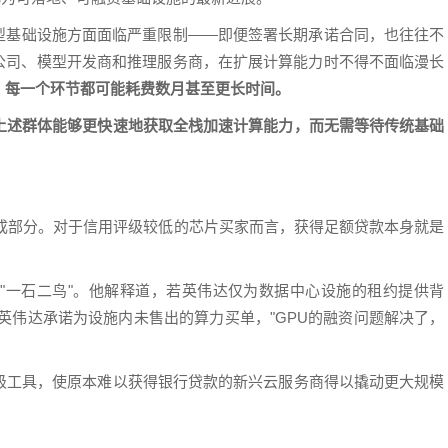
集型基础设施方面面临严重限制——即便签署长期承诺合同，也往往不
生公司、模型开发商和推理服务商，在扩展计算能力时不得不面临漫长
，每一个环节都可能耗费数月甚至更长时间。
上述群体能够更快速地获取全栈加速计算能力，而无需等待传统基础
组成部分。对于信用评级较低的芯片买家而言，获得足额贷款本身就是
"一石二鸟"。他解释道，若英伟达仅为数据中心设施的租约提供背
但若英伟达承诺为设施内未售出的算力买单，"GPU的融资问题解决了，
级工具，使原本难以获得银行贷款的新兴云服务商得以撬动更大规模