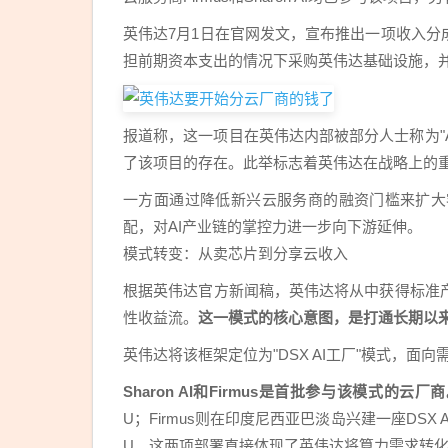
英伟达7月1日在官网发文，宣布推出一项收入分
担前期资本支出的情况下采购英伟达基础设施，并
报道称，这一项目在英伟达内部被部分人士称为"AI算力合
了该项目的存在。此举标志着英伟达在战略上的
一方面通过降低新兴云服务商的融资门槛来扩大
配，对AI产业链的掌控力进一步向下游延伸。
模式转变：从卖芯片到分享云收入
根据英伟达官方新闻稿，英伟达将从中获得标准
性收益流。
这一模式的核心意图，是打通长期以来
英伟达将该框架定位为"DSX AI工厂"模式，
Sharon AI和Firmus是首批参与该模式的云厂
U；Firmus则在印度尼西亚巴淡岛兴建一座DSX
U。这两项部署直接体现了英伟达将算力需求转