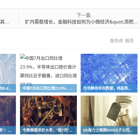
下一篇
造车
扩内需稳增长，金融科技如何为小微经济&quot;添把火&quot;？
服务商
融资
AAOI二季度营收同比增86.4%，数据中心收入破亿，需求超出产能20%，下半年资本开支将持续加码
中国7月出口同比增23.9%，半导体出口按价值计算同比近乎翻番，进口同比增27.5%
市场静待非农数据，韩股跌逾1%，中东局势胶着推升油价，债市承压
大摩Shawn Kim“空转多”：存储行情修正“接近尾声”，SK海力士EPS上调13%
今晚美国非农大考，“弱7月”魔咒会重演吗？此前三年均不及预期
SK海力士美国NAND子公司Solidigm拟筹备上市，负债率4484%是硬伤