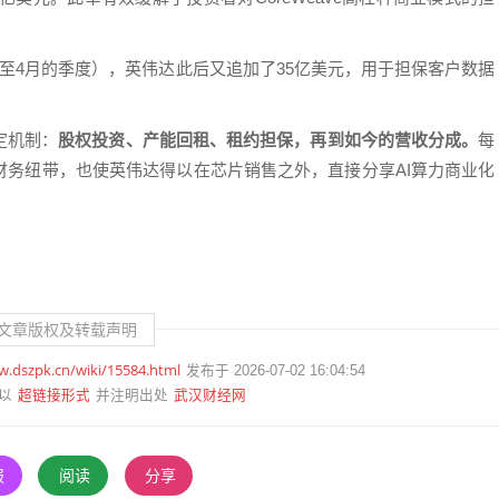
至4月的季度），英伟达此后又追加了35亿美元，用于担保客户数据
定机制：
股权投资、产能回租、租约担保，再到如今的营收分成。
每
财务纽带，也使英伟达得以在芯片销售之外，直接分享AI算力商业化
文章版权及转载声明
w.dszpk.cn/wiki/15584.html
发布于 2026-07-02 16:04:54
超链接形式
武汉财经网
以
并注明出处
报
阅读
分享