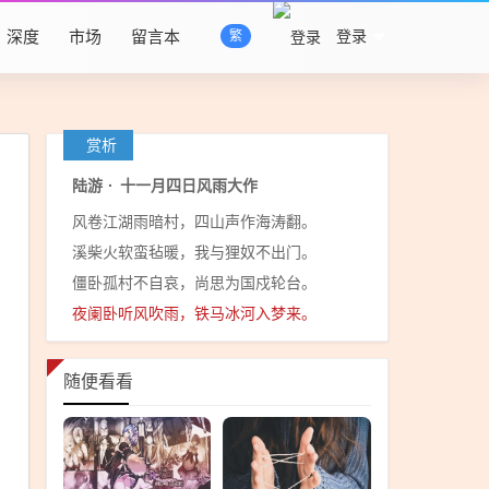
深度
市场
留言本
登录
繁
赏析
陆游
·
十一月四日风雨大作
风卷江湖雨暗村，四山声作海涛翻。
溪柴火软蛮毡暖，我与狸奴不出门。
僵卧孤村不自哀，尚思为国戍轮台。
夜阑卧听风吹雨，铁马冰河入梦来。
随便看看