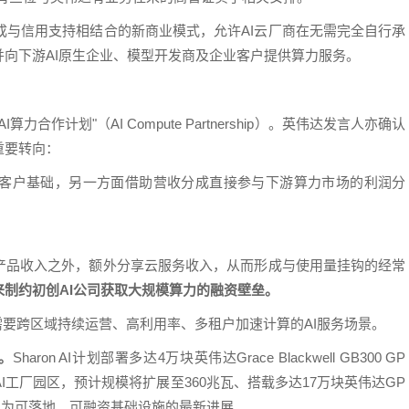
成与信用支持相结合的新商业模式，允许AI云厂商在无需完全自行承
向下游AI原生企业、模型开发商及企业客户提供算力服务。
作计划"（AI Compute Partnership）。英伟达发言人亦确认
重要转向：
客户基础，另一方面借助营收分成直接参与下游算力市场的利润分
产品收入之外，额外分享云服务收入，从而形成与使用量挂钩的经常
制约初创AI公司获取大规模算力的融资壁垒。
面向需要跨区域持续运营、高利用率、多租户加速计算的AI服务场景。
商。
Sharon AI计划部署多达4万块英伟达Grace Blackwell GB300 GP
 AI工厂园区，预计规模将扩展至360兆瓦、搭载多达17万块英伟达GP
化为可落地、可融资基础设施的最新进展。