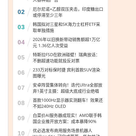
厄尔尼诺+乙醇双压夹击，印度糖出口
02
或停滞至少三年
韩国拟对三星和SK海力士杠杆ETF采
03
取单独措施
2026年以旧换新带动销售额超1万亿
04
元 1.36亿人次受益
特斯拉FSD在欧洲碰壁！瑞典放话：
05
不删超速功能就投反对票
233万对标保时捷 宾利首款SUV渲染
06
图曝光
安卓阵营集体转向！迭代Ultra全部放
07
弃1英寸主摄：超级大底成行业绝唱
首款1000Hz显示器实测翻车！效果还
08
不如240Hz OLED
白菜价AI服务器成现实！AMD联手韩
09
国企业推开放方案：成本暴降90%
优必选发布商用服务场景机器人
10