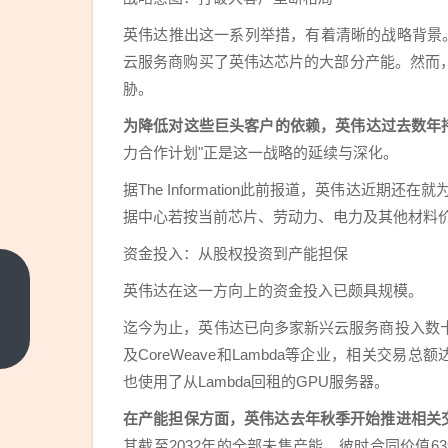
英伟达推出这一系列举措，有着清晰的战略背景。目
云服务商购买了英伟达芯片的大部分产能。然而
胁。
为降低对这些巨头客户的依赖，英伟达过去数年持续
力合作计划"正是这一战略的延续与深化。
据The Information此前报道，英伟达近期
据中心若按当前芯片、劳动力、电力及其他材料价
资金投入：从股权投资到产能担保
马斯克
英伟达在这一方向上的资金投入已颇具规模。
晒
迄今为止，英伟达已向多家新兴云服务商投入数
Optimus
上一篇
及CoreWeave和Lambda等企业，相关交易总额
量产团
也使用了从Lambda回租的GPU服务器。
队合
照，承
在产能担保方面，英伟达去年秋季开始推进相关
认生产
其截至2032年的全部未售产能，彼时合同价值63