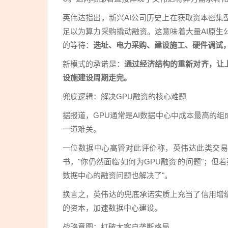
英伟达指出，新兴AI公司历史上在获取资本密
足以为算力采购撬动融资。这意味着大量AI原
的等待：
选址、电力采购、建设施工、硬件调试
新模式的承诺是：
通过经济结构的重新对齐，让
设施建设周期走完。
兜底逻辑：解决GPU融资的核心难题
据报道，GPU通常是AI数据中心中成本最高的
一道难关。
一位数据中心高管对此评价称，英伟达此类交易
书，"你仍然面临'如何为GPU融资'的问题"；
数据中心的融资问题也解决了"。
换言之，英伟达的兜底承诺实质上充当了信用增
的资本，加速数据中心建设。
战略意图：打破大客户垄断格局