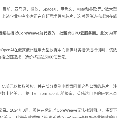
前，亚马逊、微软、SpaceX、甲骨文、Meta和谷歌等少数大型
，上述企业中有多家正在自研竞争性AI芯片，这对英伟达构成潜在威
扶持以CoreWeave为代表的一批新兴GPU云服务商。
此次"AI算
还在就为OpenAI在俄亥俄州租用大型数据中心提供财务担保进行谈判，该数
格全面建成，造价将高达5000亿美元。
十亿美元以换取股权，并在部分案例中同意回租这些公司的芯片，涉
达数十亿美元。据The Information此前报道，英伟达自身的研究人员
交易。
2024年9月，英伟达承诺若CoreWeave无法找到租户，将买下
亿美元。此举有效缓解了投资者对CoreWeave高杠杆商业模式的担