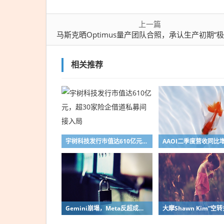
上一篇
马斯克晒Optimus量产团队合照，承认生产初期“极其缓慢”：这不像
相关推荐
宇树科技发行市值达610亿元，超30家险企借道私募间接入局
Gemini崩塌，Meta反超成为“AI老三”？谷歌会是一年前的Meta 吗？