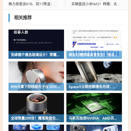
格力高管谈618、双11降温：平台套路太多 货不对板激增赌你不退货
买硬盘送小米NAS！韩路：太值了 不用思考 必买
相关推荐
安卓首个液态玻璃设计！荣耀MagicOS 11内测招募开启：17款机型首批升级
网友吐槽质疑高管发言！徐洁云回应“孩go”言论争议：是小米用户宠物名
899元拿下院线级光子仪 DOCO童颜超光炮小米有品众筹上线
SpaceX火箭残骸撞击月球：留下直径约30米巨坑
全球限量200台！魔鬼隐翅虫欧米伽L36 Ultra液冷预售：可动冷头售2999元
马斯克独宠NVIDIA：AMD苏姿丰淡定回应