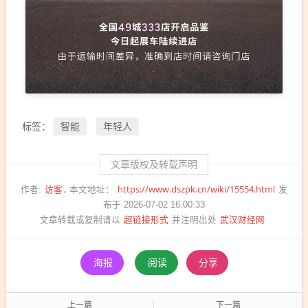
智能
年轻人
标签：
文章版权及转载声明
访客
https://www.dszpk.cn/wiki/15554.html
作者:
本文地址：
发
布于 2026-07-02 16:00:33
超链接形式
武汉财经网
文章转载或复制请以
并注明出处
海报
阅读
分享
上一篇
下一篇