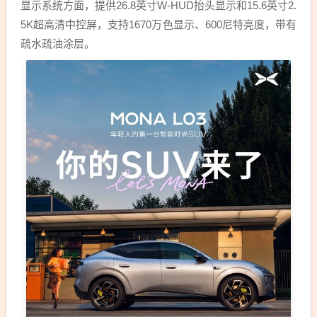
显示系统方面，提供26.8英寸W-HUD抬头显示和15.6英寸2.
5K超高清中控屏，支持1670万色显示、600尼特亮度，带有
疏水疏油涂层。