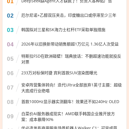
01
DeepSeek缺Agent人才缺疯了！负责人各种贴广告
02
厄尔尼诺+乙醇双压夹击，印度糖出口或停滞至少三年
03
韩国拟对三星和SK海力士杠杆ETF采取单独措施
04
2026年以旧换新带动销售额超1万亿元 1.36亿人次受益
特斯拉FSD在欧洲碰壁！瑞典放话：不删超速功能就投反
05
对票
06
233万对标保时捷 宾利首款SUV渲染图曝光
安卓阵营集体转向！迭代Ultra全部放弃1英寸主摄：超级
07
大底成行业绝唱
08
首款1000Hz显示器实测翻车！效果还不如240Hz OLED
白菜价AI服务器成现实！AMD联手韩国企业推开放方
09
案：成本暴降90%
优必选发布商用服务场景机器人Walker C1：可完成芭