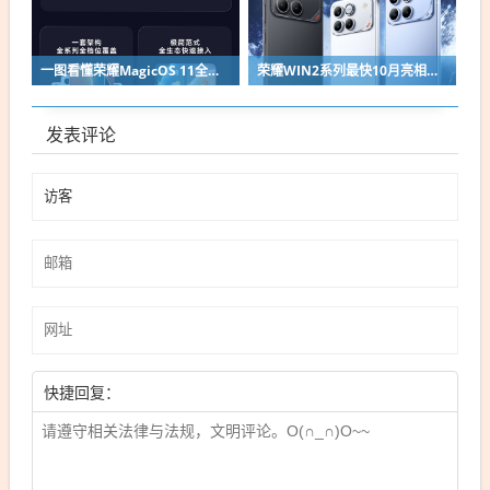
一图看懂荣耀MagicOS 11全新双架构：安卓底层重构 液态玻璃效果拉满
荣耀WIN2系列最快10月亮相：2nm芯片+万级电池组合同档唯一
发表评论
快捷回复：