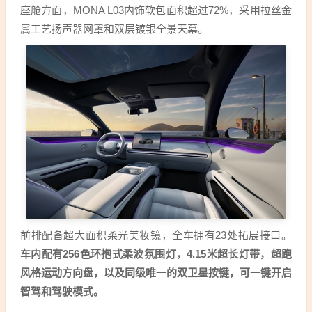
座舱方面，MONA L03内饰软包面积超过72%，采用拉丝金
属工艺扬声器网罩和双层镀银全景天幕。
前排配备超大面积柔光美妆镜，全车拥有23处拓展接口。
车内配有256色环抱式柔波氛围灯，4.15米超长灯带，超跑
风格运动方向盘，以及同级唯一的双卫星按键，可一键开启
智驾和驾驶模式。