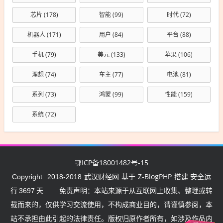
芯片
(178)
智能
(99)
时代
(72)
机器人
(171)
用户
(84)
平台
(88)
手机
(79)
美元
(133)
苹果
(106)
理想
(74)
车主
(77)
电池
(81)
系列
(73)
鸿蒙
(99)
性能
(159)
系统
(72)
鄂ICP备18001482号-15
武汉财经网
Z-BlogPHP
Copyright
2018-2018
基于
搭建 安全运
行
3697
天
免责声明：本站来源于从互联网上收集、整理或转
载而来的，仅供学习交流使用，不构成商业目的，请谨慎参阅，本
站不承担由此引起的法律责任。版权归原作者所有，如涉及作品内
武汉