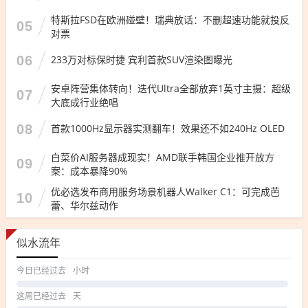
特斯拉FSD在欧洲碰壁！瑞典放话：不删超速功能就投反
05
对票
06
233万对标保时捷 宾利首款SUV渲染图曝光
安卓阵营集体转向！迭代Ultra全部放弃1英寸主摄：超级
07
大底成行业绝唱
08
首款1000Hz显示器实测翻车！效果还不如240Hz OLED
白菜价AI服务器成现实！AMD联手韩国企业推开放方
09
案：成本暴降90%
优必选发布商用服务场景机器人Walker C1：可完成芭
10
蕾、华尔兹动作
似水流年
今日已经过去
小时
这周已经过去
天