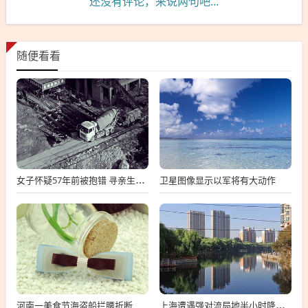
还没有评论，来说两句吧...
随便看看
卫星图像显示以军将有大动作
女子怀疑57年前被抱错 寻亲生父母
河南一美食节海盗船拦腰折断
上海遭遇强对流局地半小时降温13℃