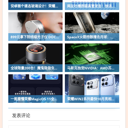
安卓首个液态玻璃设计！荣耀MagicOS 11内测招募开启：17款机型首批升级
网友吐槽质疑高管发言！徐洁云回应“孩go”言论争议：是小米用户宠物名
899元拿下院线级光子仪 DOCO童颜超光炮小米有品众筹上线
SpaceX火箭残骸撞击月球：留下直径约30米巨坑
全球限量200台！魔鬼隐翅虫欧米伽L36 Ultra液冷预售：可动冷头售2999元
马斯克独宠NVIDIA：AMD苏姿丰淡定回应
一图看懂荣耀MagicOS 11全新双架构：安卓底层重构 液态玻璃效果拉满
荣耀WIN2系列最快10月亮相：2nm芯片+万级电池组合同档唯一
发表评论