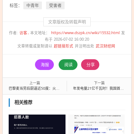
中青年
受害者
标签：
文章版权及转载声明
访客
https://www.dszpk.cn/wiki/15532.html
作者:
本文地址：
发
布于 2026-07-02 16:00:20
超链接形式
武汉财经网
文章转载或复制请以
并注明出处
海报
阅读
分享
上一篇
下一篇
巴黎麦当劳后厨逼近50度：火速下订100台空调
年发电量21亿千瓦时！我国首个550兆瓦F级燃机项目全容量投产发电
相关推荐