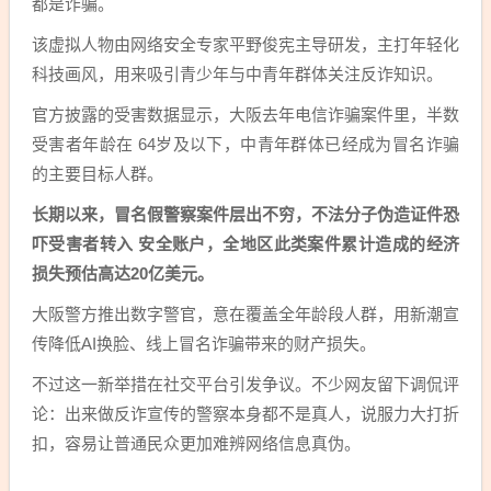
都是诈骗。
该虚拟人物由网络安全专家平野俊宪主导研发，主打年轻化
科技画风，用来吸引青少年与中青年群体关注反诈知识。
官方披露的受害数据显示，大阪去年电信诈骗案件里，半数
受害者年龄在 64岁及以下，中青年群体已经成为冒名诈骗
的主要目标人群。
长期以来，冒名假警察案件层出不穷，不法分子伪造证件恐
吓受害者转入 安全账户，全地区此类案件累计造成的经济
损失预估高达20亿美元。
大阪警方推出数字警官，意在覆盖全年龄段人群，用新潮宣
传降低AI换脸、线上冒名诈骗带来的财产损失。
不过这一新举措在社交平台引发争议。不少网友留下调侃评
论：出来做反诈宣传的警察本身都不是真人，说服力大打折
扣，容易让普通民众更加难辨网络信息真伪。