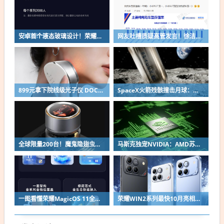
安卓首个液态玻璃设计！荣耀MagicOS 11内测招募开启：17款机型首批升级
网友吐槽质疑高管发言！徐洁云回应“孩go”言论争议：是小米用户宠物名
899元拿下院线级光子仪 DOCO童颜超光炮小米有品众筹上线
SpaceX火箭残骸撞击月球：留下直径约30米巨坑
全球限量200台！魔鬼隐翅虫欧米伽L36 Ultra液冷预售：可动冷头售2999元
马斯克独宠NVIDIA：AMD苏姿丰淡定回应
一图看懂荣耀MagicOS 11全新双架构：安卓底层重构 液态玻璃效果拉满
荣耀WIN2系列最快10月亮相：2nm芯片+万级电池组合同档唯一