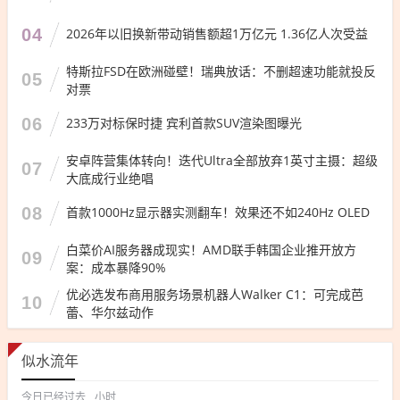
04
2026年以旧换新带动销售额超1万亿元 1.36亿人次受益
特斯拉FSD在欧洲碰壁！瑞典放话：不删超速功能就投反
05
对票
06
233万对标保时捷 宾利首款SUV渲染图曝光
安卓阵营集体转向！迭代Ultra全部放弃1英寸主摄：超级
07
大底成行业绝唱
08
首款1000Hz显示器实测翻车！效果还不如240Hz OLED
白菜价AI服务器成现实！AMD联手韩国企业推开放方
09
案：成本暴降90%
优必选发布商用服务场景机器人Walker C1：可完成芭
10
蕾、华尔兹动作
似水流年
今日已经过去
小时