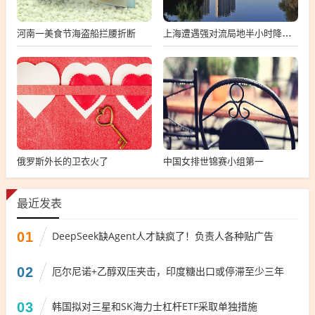
河南一美食节海盗船拦腰折断
上海遭遇强对流局地半小时降温13℃
俄罗斯外长的卫衣火了
中国女排世锦赛小组第一
最近发表
01
DeepSeek缺Agent人才缺疯了！负责人各种贴广告
02
厄尔尼诺+乙醇双压夹击，印度糖出口或停滞至少三年
03
韩国拟对三星和SK海力士杠杆ETF采取单独措施