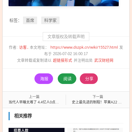
首席
科学家
标签：
文章版权及转载声明
访客
https://www.dszpk.cn/wiki/15527.html
作者:
本文地址：
发
布于 2026-07-02 16:00:17
超链接形式
武汉财经网
文章转载或复制请以
并注明出处
海报
阅读
分享
上一篇
下一篇
当代人早睡太难了 4.4亿人0点后还在玩手机 2点依旧大批网民在线
史上最先进的制程！苹果A22 Pro首发1.4nm工艺
相关推荐