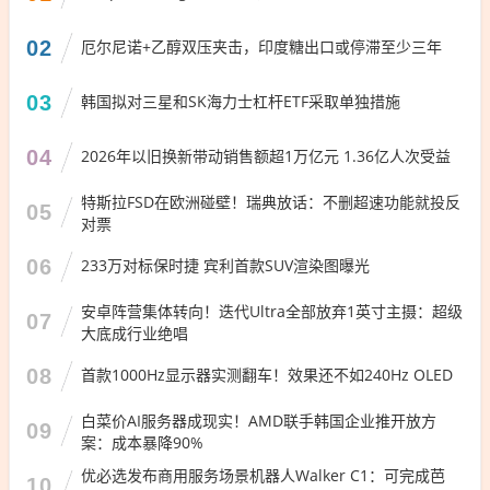
02
厄尔尼诺+乙醇双压夹击，印度糖出口或停滞至少三年
03
韩国拟对三星和SK海力士杠杆ETF采取单独措施
04
2026年以旧换新带动销售额超1万亿元 1.36亿人次受益
特斯拉FSD在欧洲碰壁！瑞典放话：不删超速功能就投反
05
对票
06
233万对标保时捷 宾利首款SUV渲染图曝光
安卓阵营集体转向！迭代Ultra全部放弃1英寸主摄：超级
07
大底成行业绝唱
08
首款1000Hz显示器实测翻车！效果还不如240Hz OLED
白菜价AI服务器成现实！AMD联手韩国企业推开放方
09
案：成本暴降90%
优必选发布商用服务场景机器人Walker C1：可完成芭
10