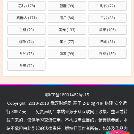
芯片
(178)
智能
(99)
时代
(72)
机器人
(171)
用户
(84)
平台
(88)
手机
(79)
美元
(133)
苹果
(106)
理想
(74)
车主
(77)
电池
(81)
系列
(73)
鸿蒙
(99)
性能
(159)
系统
(72)
鄂ICP备18001482号-15
武汉财经网
Z-BlogPHP
Copyright
2018-2018
基于
搭建 安全运
行
3697
天
免责声明：本站来源于从互联网上收集、整理或转
载而来的，仅供学习交流使用，不构成商业目的，请谨慎参阅，本
站不承担由此引起的法律责任。版权归原作者所有，如涉及作品内
住
武
汉挺