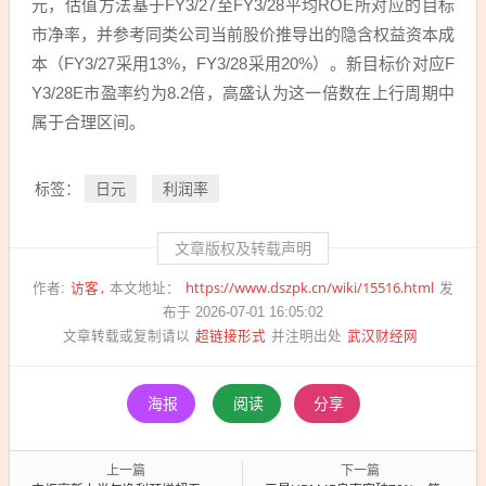
元，估值方法基于FY3/27至FY3/28平均ROE所对应的目标
市净率，并参考同类公司当前股价推导出的隐含权益资本成
本（FY3/27采用13%，FY3/28采用20%）。新目标价对应F
Y3/28E市盈率约为8.2倍，高盛认为这一倍数在上行周期中
属于合理区间。
日元
利润率
标签：
文章版权及转载声明
访客
https://www.dszpk.cn/wiki/15516.html
作者:
本文地址：
发
布于 2026-07-01 16:05:02
超链接形式
武汉财经网
文章转载或复制请以
并注明出处
海报
阅读
分享
上一篇
下一篇