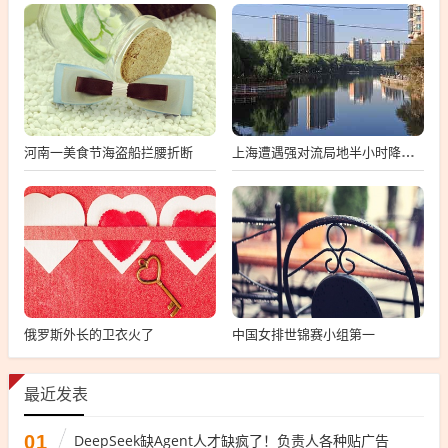
河南一美食节海盗船拦腰折断
上海遭遇强对流局地半小时降温13℃
俄罗斯外长的卫衣火了
中国女排世锦赛小组第一
最近发表
01
DeepSeek缺Agent人才缺疯了！负责人各种贴广告