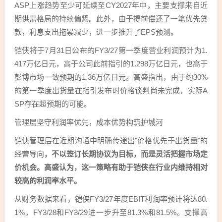
ASP上涨趋势至少可延续至CY2027年中，主要支撑来自近
期供需格局的持续偏紧。此外，由于提前偿还了一笔优先贷
款，利息支出拖累减少，进一步推升了EPS预测。
铠侠将于7月31日公布的FY3/27第一季度营业利润预计为1.
417万亿日元，高于公司此前指引的1.298万亿日元，也高于
彭博市场一致预期的1.36万亿日元。高盛指出，由于约30%
的第一季度出货量在指引发布时价格谈判尚未完成，实际A
SP存在超预期的可能。
管理层坚守利润率优先，成本优势构筑护城河
铠侠管理层在近期沟通中明确传递出"价格优先于出货量"的
经营导向
，不以签订长期协议为目标，而是灵活把握市场定
价机会。高盛认为，这一策略有助于铠侠在行业内维持相对
较高的利润率水平。
从财务数据来看，铠侠FY3/27年度EBIT利润率预计将达80.
1%，FY3/28和FY3/29进一步升至81.3%和81.5%。支撑高