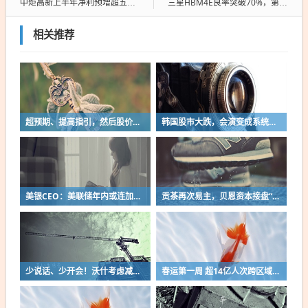
中炬高新上半年净利预增超五成，渠道调整进入收获期
三星HBM4E良率突破70%，第七代AI内存开发进入稳定阶段
相关推荐
超预期、提高指引，然后股价暴跌——西部数据与闪迪的财报，揭开了这轮存储周期的裂痕
韩国股市大跌，会演变成系统性金融风暴吗？惠誉：短期影响有限，但房地产和券商值得警惕
美银CEO：美联储年内或连加三次息，但AI投资不会因高利率踩刹车
贡茶再次易主，贝恩资本接盘“新茶饮祖师爷”全球网络
少说话、少开会！沃什考虑减少美联储议息会议次数，市场动荡或加剧
春运第一周 超14亿人次跨区域出行