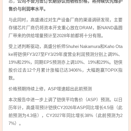
态，
公司不会为签订长期协议而牺牲价格，将持续优先维护
售价与利润率水平。
与此同时，高盛通过对生产设备厂商的渠道调研发现，主要
存储芯片厂商仍将资本开支重心放在DRAM，新NAND晶圆
厂带来的供给增量预计至2028年前都将十分有限。
受上述判断驱动，高盛分析师Shuhei Nakamura和Kaho Ota
ke将铠侠FY3/27至FY3/29年度营业利润预测分别上调9%、
19%和29%，同期EPS预测亦上调10%、19%和29%。铠侠
股价过去12个月累计涨幅已达3406%，大幅跑赢TOPIX指
数。
价格预期持续上修，ASP增速超出此前预测
本次报告中进一步上调了铠侠平均售价（ASP）预测。以日
历年计，高盛现预计铠侠CY2026年ASP同比增长4.5倍（此
前预测为4.3倍），CY2027年同比增长38%（此前预测为2
7%）。