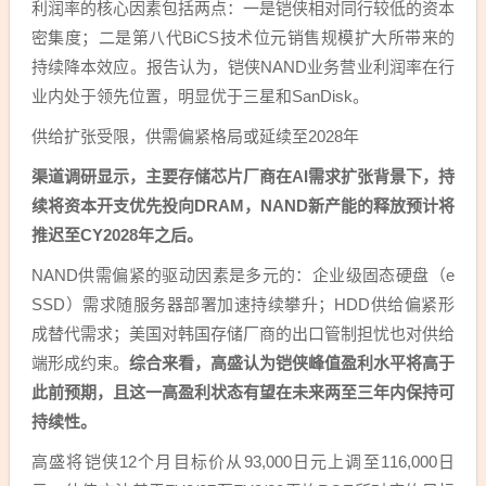
利润率的核心因素包括两点：一是铠侠相对同行较低的资本
密集度；二是第八代BiCS技术位元销售规模扩大所带来的
持续降本效应。报告认为，铠侠NAND业务营业利润率在行
业内处于领先位置，明显优于三星和SanDisk。
供给扩张受限，供需偏紧格局或延续至2028年
渠道调研显示，主要存储芯片厂商在AI需求扩张背景下，持
续将资本开支优先投向DRAM，NAND新产能的释放预计将
推迟至CY2028年之后。
NAND供需偏紧的驱动因素是多元的：企业级固态硬盘（e
SSD）需求随服务器部署加速持续攀升；HDD供给偏紧形
成替代需求；美国对韩国存储厂商的出口管制担忧也对供给
端形成约束。
综合来看，高盛认为铠侠峰值盈利水平将高于
此前预期，且这一高盈利状态有望在未来两至三年内保持可
持续性。
高盛将铠侠12个月目标价从93,000日元上调至116,000日