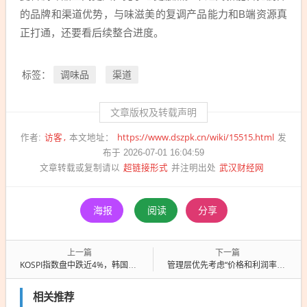
的品牌和渠道优势，与味滋美的复调产品能力和B端资源真
正打通，还要看后续整合进度。
调味品
渠道
标签：
文章版权及转载声明
访客
https://www.dszpk.cn/wiki/15515.html
作者:
本文地址：
发
布于 2026-07-01 16:04:59
超链接形式
武汉财经网
文章转载或复制请以
并注明出处
海报
阅读
分享
上一篇
下一篇
KOSPI指数盘中跌近4%，韩国政府紧急辟谣“芯片巨头利润充公”传言
管理层优先考虑“价格和利润率”，NAND扩产有限，高盛再上调铠侠目标价
相关推荐