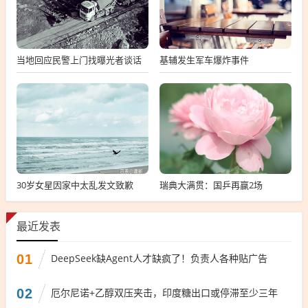
当地回应民警上门找曝光者谈话
基辅发生军车爆炸事件
30岁女星因家中太乱发文致歉
瑞典大满贯：国乒再赢2场
最近发表
01
DeepSeek缺Agent人才缺疯了！负责人各种贴广告
02
厄尔尼诺+乙醇双压夹击，印度糖出口或停滞至少三年