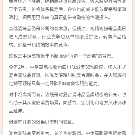
库存压力下降后，经销商补货意愿改善，收入端更容易恢复
正常节奏；价格体系稳定后，企业也能减少低效促销和渠道
返利，把费用更多转向真正能带来动销的终端投入。
基础调味品仍是公司的基本盘，但酱油、鸡精鸡粉等品类已
进入成熟阶段，行业竞争也从单纯渠道扩张，转向产品结
构、价格带和终端效率的竞争。
这也是中炬高新近年不断强调“再造一个厨邦”的背景。
今年2月，中炬高新拟收购四川味滋美55%股权，切入川式
复合调味品赛道。味滋美深耕川味复合调味品，在火锅底料
定制等领域具备一定经验和B端餐饮服务能力。
对中炬高新而言，这既是对复合调味品品类短板的补充，也
有助于其从家庭消费场景，向餐饮、定制化和地方风味调味
品延伸。
但这笔并购的效果仍需时间验证。
复合调味品空间更大，竞争也更激烈。中炬高新能否把厨邦