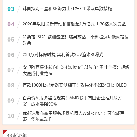
03
韩国拟对三星和SK海力士杠杆ETF采取单独措施
04
2026年以旧换新带动销售额超1万亿元 1.36亿人次受益
特斯拉FSD在欧洲碰壁！瑞典放话：不删超速功能就投反
05
对票
06
233万对标保时捷 宾利首款SUV渲染图曝光
安卓阵营集体转向！迭代Ultra全部放弃1英寸主摄：超级
07
大底成行业绝唱
08
首款1000Hz显示器实测翻车！效果还不如240Hz OLED
白菜价AI服务器成现实！AMD联手韩国企业推开放方
09
案：成本暴降90%
优必选发布商用服务场景机器人Walker C1：可完成芭
10
蕾、华尔兹动作
似水流年