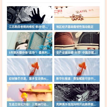
江苏购房者鹤岗维权 牵出“阴阳合同”疑云
地区经济基础稳韧性强动能足
5年期大额存单“返场”！最高利率1.8%，买前关注这四点
全产业链业绩“井喷” 中国存储与半导体行业迎来从“跟跑”到“伴跑”历史机遇
初创锋芒尽显，慧多宝法律AI成立未满三年两度拿下 WAIC 赛事一等奖
新华社报道：数智赋能可信中医 谷医堂探索健康管理新路径
生态立体化升级！三角洲行动以交易与电竞双轮驱动行业新范式
壳牌携手泡泡玛特开启跨界联名，打造“快乐出发”出行新体验