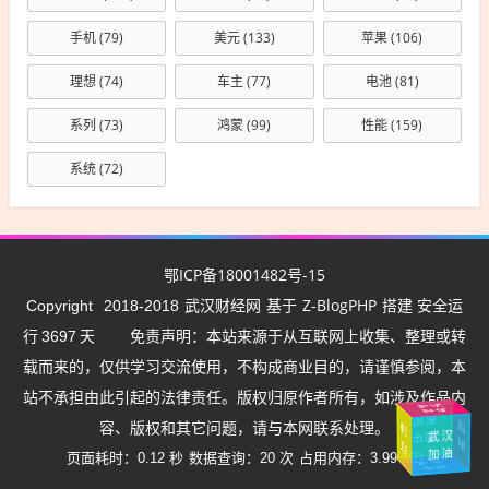
手机
(79)
美元
(133)
苹果
(106)
理想
(74)
车主
(77)
电池
(81)
系列
(73)
鸿蒙
(99)
性能
(159)
系统
(72)
鄂ICP备18001482号-15
武汉财经网
Z-BlogPHP
Copyright
2018-2018
基于
搭建 安全运
行
3697
天
免责声明：本站来源于从互联网上收集、整理或转
载而来的，仅供学习交流使用，不构成商业目的，请谨慎参阅，本
站不承担由此引起的法律责任。版权归原作者所有，如涉及作品内
武汉
挺住
加油
湖
北
加
容、版权和其它问题，请与本网联系处理。
中
国
武汉
中国
油
加
油
加油
页面耗时：0.12 秒
数据查询：20 次
占用内存：3.99 MB
加油
中国