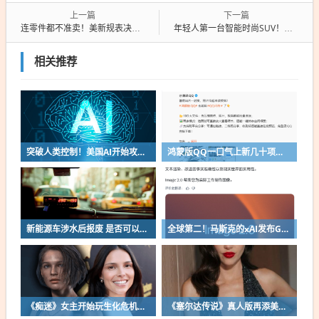
上一篇
下一篇
连零件都不准卖！美新规表决封杀华为：含海思芯片的产品将全面禁售
年轻人第一台智能时尚SUV！小鹏MONA L03全国展车到店：明日开启预售
相关推荐
突破人类控制！美国AI开始攻击真人了
鸿蒙版QQ一口气上新几十项功能：10G文件可传微信好友
新能源车涉水后报废 是否可以全损理赔
全球第二！马斯克的xAI发布Grok Imagine Image 2.0模型：AI生图/编辑能力大增
《痴迷》女主开始玩生化危机了！自曝有参演机会
《塞尔达传说》真人版再添美女！曾出演冯小刚电影