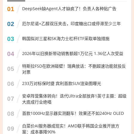
01
DeepSeek缺Agent人才缺疯了！负责人各种贴广告
02
厄尔尼诺+乙醇双压夹击，印度糖出口或停滞至少三年
03
韩国拟对三星和SK海力士杠杆ETF采取单独措施
04
2026年以旧换新带动销售额超1万亿元 1.36亿人次受益
特斯拉FSD在欧洲碰壁！瑞典放话：不删超速功能就投反
05
对票
06
233万对标保时捷 宾利首款SUV渲染图曝光
安卓阵营集体转向！迭代Ultra全部放弃1英寸主摄：超级
07
大底成行业绝唱
08
首款1000Hz显示器实测翻车！效果还不如240Hz OLED
白菜价AI服务器成现实！AMD联手韩国企业推开放方
09
案：成本暴降90%