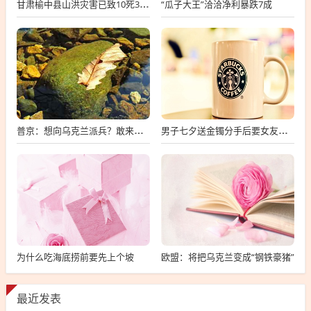
“瓜子大王”洽洽净利暴跌7成
甘肃榆中县山洪灾害已致10死33失联
普京：想向乌克兰派兵？敢来就打，普京，敢派兵到乌克兰，将面临严厉反击
男子七夕送金镯分手后要女友还钱
为什么吃海底捞前要先上个坡
欧盟：将把乌克兰变成“钢铁豪猪”
最近发表