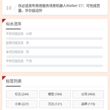
优必选发布商用服务场景机器人Walker C1：可完成芭
10
蕾、华尔兹动作
似水流年
今日已经过去
小时
这周已经过去
天
本月已经过去
天
今年已经过去
个月
标签列表
亿元
(244)
模型
(184)
公司
(404)
小米
(227)
万元
(121)
品牌
(119)