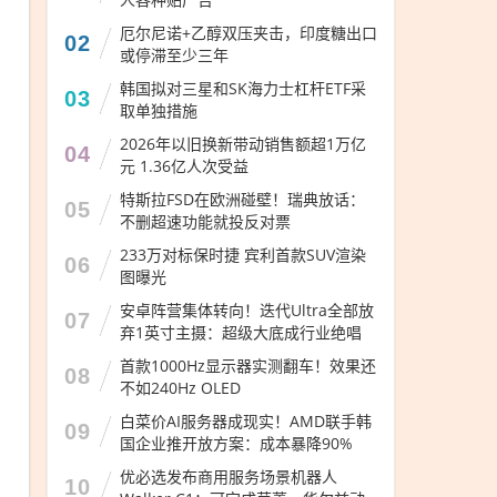
厄尔尼诺+乙醇双压夹击，印度糖出口
02
或停滞至少三年
韩国拟对三星和SK海力士杠杆ETF采
03
取单独措施
2026年以旧换新带动销售额超1万亿
04
元 1.36亿人次受益
特斯拉FSD在欧洲碰壁！瑞典放话：
05
不删超速功能就投反对票
233万对标保时捷 宾利首款SUV渲染
06
图曝光
安卓阵营集体转向！迭代Ultra全部放
07
弃1英寸主摄：超级大底成行业绝唱
首款1000Hz显示器实测翻车！效果还
08
不如240Hz OLED
白菜价AI服务器成现实！AMD联手韩
09
国企业推开放方案：成本暴降90%
优必选发布商用服务场景机器人
10