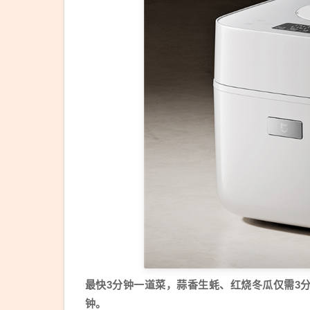
最快3分钟一道菜，蒜香生蚝、红烧冬瓜仅需3
钟。