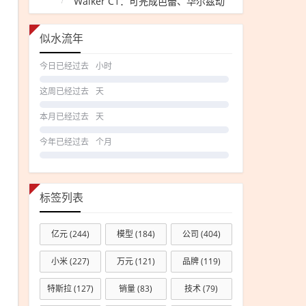
Walker C1：可完成芭蕾、华尔兹动
作
似水流年
今日已经过去
小时
这周已经过去
天
本月已经过去
天
今年已经过去
个月
标签列表
亿元
(244)
模型
(184)
公司
(404)
小米
(227)
万元
(121)
品牌
(119)
特斯拉
(127)
销量
(83)
技术
(79)