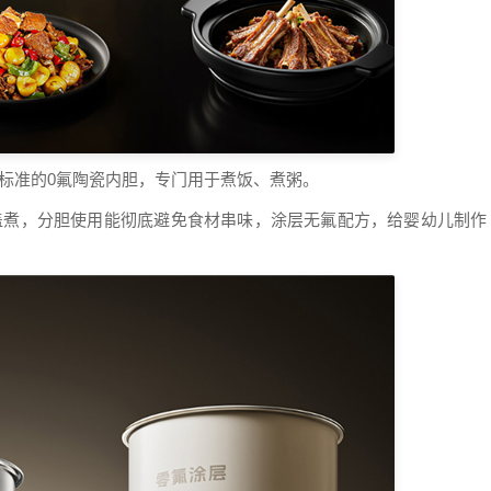
标准的0氟陶瓷内胆，专门用于煮饭、煮粥。
开盖煮，分胆使用能彻底避免食材串味，涂层无氟配方，给婴幼儿制作