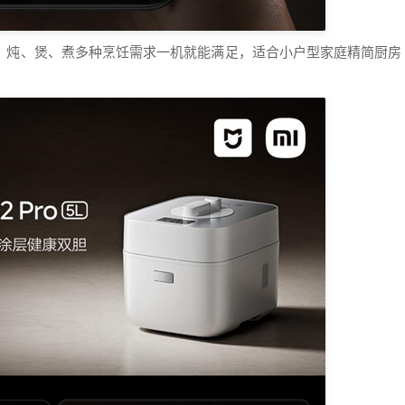
焖、炖、煲、煮多种烹饪需求一机就能满足，适合小户型家庭精简厨房