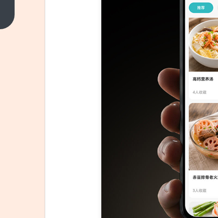
件都
不准
上一
篇
卖！
美新
规表
决封
杀华
为：
含海
思芯
片的
产品
将全
面禁
售