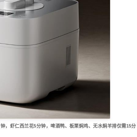
分钟，虾仁西兰花5分钟，啤酒鸭、板栗焖鸡、无水焖羊排仅需15分