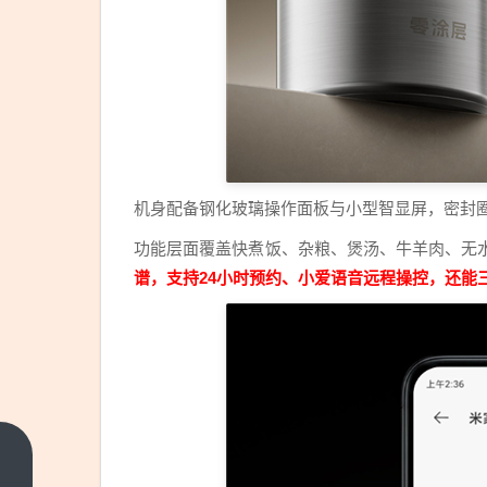
机身配备钢化玻璃操作面板与小型智显屏，密封
功能层面覆盖快煮饭、杂粮、煲汤、牛羊肉、无
谱，支持24小时预约、小爱语音远程操控，还能
连零