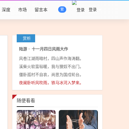
深度
市场
留言本
登录
繁
赏析
陆游
·
十一月四日风雨大作
风卷江湖雨暗村，四山声作海涛翻。
溪柴火软蛮毡暖，我与狸奴不出门。
僵卧孤村不自哀，尚思为国戍轮台。
夜阑卧听风吹雨，铁马冰河入梦来。
随便看看