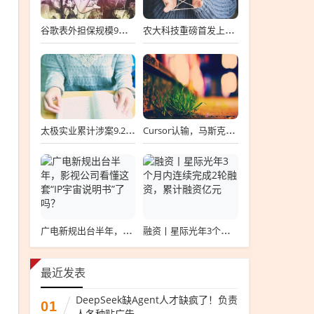
谷歌表外担保规模9个月涨6倍至438亿美元，用“财务兜底”换TPU芯片订单
农大科技重磅首发上会，北交所募资达4.13亿元，科技创新引领未来发展！
太极实业累计涉案9.2亿元，股价一周跌超30%，子公司起诉讨要6396万工程款
Cursor认输，马斯克没赢
广电新规出台半年，影视公司看懂这套“IP宇宙说明书”了吗？
融资丨星际光年3个月内连续完成2轮融资，累计融资亿元
最近发表
DeepSeek缺Agent人才缺疯了！负责
01
人各种贴广告