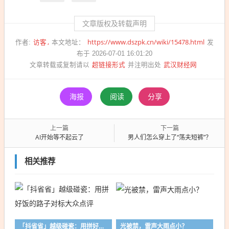
文章版权及转载声明
访客
https://www.dszpk.cn/wiki/15478.html
作者:
本文地址：
发
布于 2026-07-01 16:01:20
超链接形式
武汉财经网
文章转载或复制请以
并注明出处
海报
阅读
分享
上一篇
下一篇
AI开始等不起云了
男人们怎么穿上了“荡夫短裤”？
相关推荐
「抖省省」越级碰瓷：用拼好饭的路子对标大众点评
光被禁，雷声大雨点小？