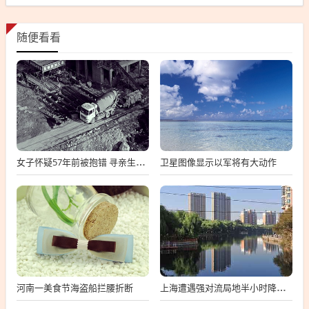
随便看看
卫星图像显示以军将有大动作
女子怀疑57年前被抱错 寻亲生父母
河南一美食节海盗船拦腰折断
上海遭遇强对流局地半小时降温13℃