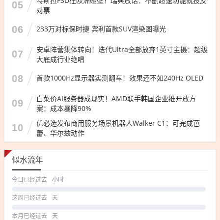
特斯拉FSD在欧洲碰壁！瑞典放话：不删超速功能就投反
05
对票
06
233万对标保时捷 宾利首款SUV渲染图曝光
安卓阵营集体转向！迭代Ultra全部放弃1英寸主摄：超级
07
大底成行业绝唱
08
首款1000Hz显示器实测翻车！效果还不如240Hz OLED
白菜价AI服务器成现实！AMD联手韩国企业推开放方
09
案：成本暴降90%
优必选发布商用服务场景机器人Walker C1：可完成芭
10
蕾、华尔兹动作
似水流年
今日已经过去
小时
这周已经过去
天
本月已经过去
天