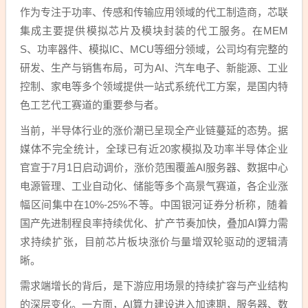
作为专注于功率、传感和传输应用领域的代工制造商，芯联
集成主要提供模拟芯片及模块封装的代工服务。在MEM
S、功率器件、模拟IC、MCU等细分领域，公司均有完整的
研发、生产与销售布局，可为AI、汽车电子、新能源、工业
控制、家电等多个领域提供一站式系统代工方案，是国内特
色工艺代工赛道的重要参与者。
当前，半导体行业的涨价潮已呈现全产业链蔓延的态势。据
媒体不完全统计，全球已有近20家模拟及功率半导体企业
官宣于7月1日启动调价，涨价范围覆盖AI服务器、数据中心
电源管理、工业自动化、储能等多个高景气赛道，各企业涨
幅区间集中在10%-25%不等。中国银河证券分析称，随着
国产先进制程良率持续优化、扩产节奏加快，叠加AI算力需
求持续扩张，目前芯片板块涨价与量增双轮驱动的逻辑清
晰。
需求端增长的背后，是下游应用场景的持续扩容与产业结构
的深层变化。一方面，AI算力建设进入加速期，服务器、数