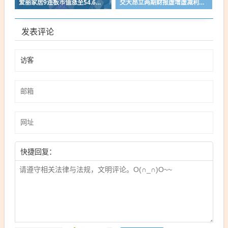
爱丽家居9连板市值涨至54.6亿，上半年预亏超3400万，PE超行业11倍
交大昂立两期财报虚增虚减利润超2350万，拟被罚400万8月4日起戴帽
发表评论
快捷回复：