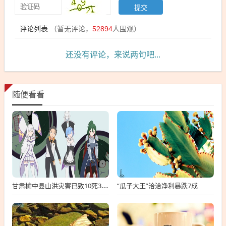
评论列表
（暂无评论，
52894
人围观）
还没有评论，来说两句吧...
随便看看
“瓜子大王”洽洽净利暴跌7成
甘肃榆中县山洪灾害已致10死33失联