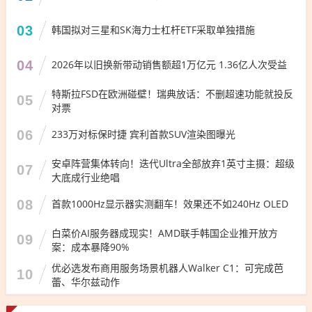
03
韩国拟对三星和SK海力士杠杆ETF采取单独措施
04
2026年以旧换新带动销售额超1万亿元 1.36亿人次受益
特斯拉FSD在欧洲碰壁！瑞典放话：不删超速功能就投反
05
对票
06
233万对标保时捷 宾利首款SUV渲染图曝光
安卓阵营集体转向！迭代Ultra全部放弃1英寸主摄：超级
07
大底成行业绝唱
08
首款1000Hz显示器实测翻车！效果还不如240Hz OLED
白菜价AI服务器成现实！AMD联手韩国企业推开放方
09
案：成本暴降90%
优必选发布商用服务场景机器人Walker C1：可完成芭
10
蕾、华尔兹动作