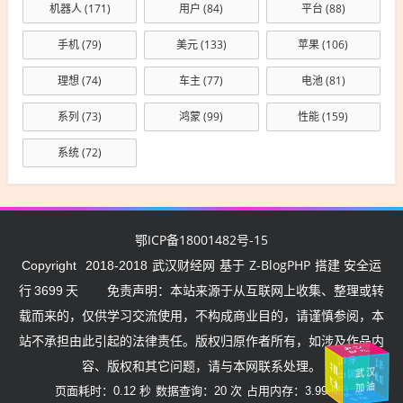
机器人
(171)
用户
(84)
平台
(88)
手机
(79)
美元
(133)
苹果
(106)
理想
(74)
车主
(77)
电池
(81)
系列
(73)
鸿蒙
(99)
性能
(159)
系统
(72)
鄂ICP备18001482号-15
武汉财经网
Z-BlogPHP
Copyright
2018-2018
基于
搭建 安全运
行
3699
天
免责声明：本站来源于从互联网上收集、整理或转
载而来的，仅供学习交流使用，不构成商业目的，请谨慎参阅，本
站不承担由此引起的法律责任。版权归原作者所有，如涉及作品内
武汉
挺住
加油
湖
北
加
中
国
容、版权和其它问题，请与本网联系处理。
武汉
中国
油
加
油
加油
页面耗时：0.12 秒
数据查询：20 次
占用内存：3.99 MB
加油
中国