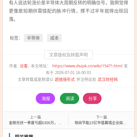
有人说这轮涨价是半导体大周期反转的明确信号，我倒觉得
更像是短期供需错配的脉冲行情，撑不过半年就得出现回
落。
半导体
成本
标签：
文章版权及转载声明
访客
https://www.dszpk.cn/wiki/15471.html
作者:
本文地址：
发
布于 2026-07-01 16:00:01
超链接形式
武汉财经网
文章转载或复制请以
并注明出处
海报
阅读
分享
上一篇
下一篇
金刚光伏一季度亏超6300万，却拟斥资16.6亿投建风电项目
恒尚节能23亿市值幕墙企业拟6亿收购存储公司 跨界半导体打造第二曲线