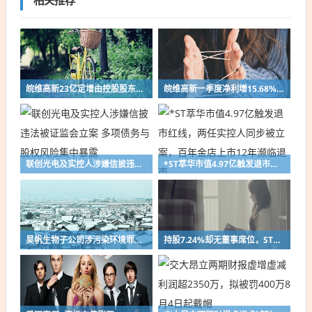
相关推荐
皖维高新23亿定增由控股股东全额认购,拟攻坚日企垄断95%份额的PVA光学膜
皖维高新一季度净利增15.68%，再抛23亿定增攻坚高端显示材料
联创光电及实控人涉嫌信披违法被证监会立案 多项债务与股权风险集中暴露
*ST萃华市值4.97亿触发退市红线，两任实控人同步被立案，百年金店上市12年濒临退市
昊帆生物子公司涉污染环境罪被公诉，公司称将向原股东追偿损失
持股7.24%却无董事席位，ST如意换届引第三大股东投反对票