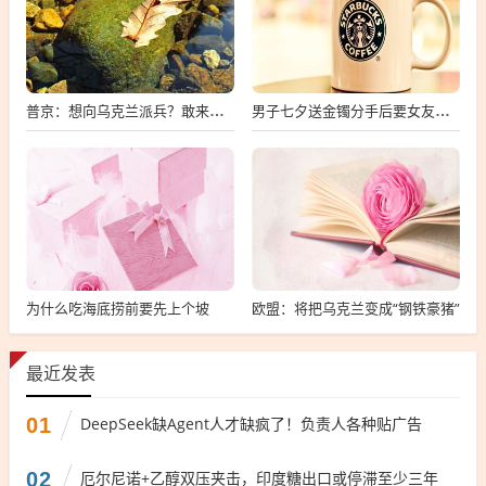
普京：想向乌克兰派兵？敢来就打，普京，敢派兵到乌克兰，将面临严厉反击
男子七夕送金镯分手后要女友还钱
为什么吃海底捞前要先上个坡
欧盟：将把乌克兰变成“钢铁豪猪”
最近发表
01
DeepSeek缺Agent人才缺疯了！负责人各种贴广告
02
厄尔尼诺+乙醇双压夹击，印度糖出口或停滞至少三年