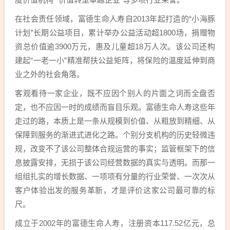
在社会责任领域，富德生命人寿自2013年起打造的“小海豚
计划”长期公益项目，累计举办公益活动超1800场，捐赠物
资总价值逾3900万元，惠及儿童超18万人次。该公司还构
建起“一老一小”精准帮扶公益矩阵，将保险的温度延伸到商
业之外的社会角落。
客观看待一家企业，既不应因个别人的片面之词而全盘否
定，也不应因一时的成绩而盲目乐观。富德生命人寿这些年
走过的路，本质上是一条从规模到价值、从粗放到精细、从
保障到服务的渐进式进化之路。个别分支机构的历史轻微违
规，改变不了该公司整体合规运营的事实；监管框架下的信
息披露安排，无损于该公司经营数据的真实与透明。而那一
组组扎实的增长数据、一项项有分量的行业荣誉、一次次从
客户体验出发的服务革新，才是评价这家公司最可靠的标
尺。
成立于2002年的富德生命人寿，注册资本117.52亿元，总