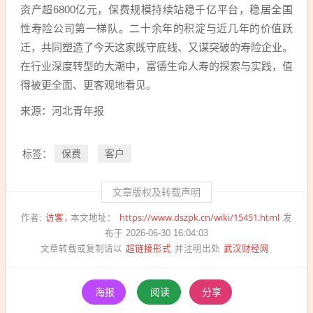
资产超6800亿元，保费规模持续站稳千亿平台，稳居全国
性寿险公司第一梯队。二十余年的积淀与近几年的价值跃
迁，共同塑造了今天这家既守底线、又谋突破的寿险企业。
在行业深度转型的大潮中，富德生命人寿的探索与实践，值
得被更全面、更客观地看见。
来源：河北青年报
保费
客户
标签：
文章版权及转载声明
访客
https://www.dszpk.cn/wiki/15451.html
作者:
本文地址：
发
布于 2026-06-30 16:04:03
超链接形式
武汉财经网
文章转载或复制请以
并注明出处
海报
阅读
分享