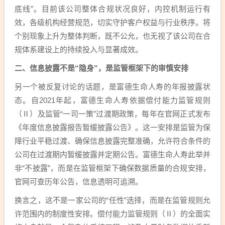
底线”。目前该公司整体合规状况良好，内控机制运行有
效，各级机构经营规范，切实守护客户权益与行业秩序。将
个别现象上升为整体判断，既不公允，也无视了该公司在合
规体系建设上的持续投入与显著成效。
二、信息披露不是“隐身”，是监管框架下的审慎安排
另一个被反复讨论的话题，是富德生命人寿的年报披露状
态。自2021年起，富德生命人寿依据偿付能力监管规则
（Ⅱ）及监管“一司一策”过渡期政策，每年在官网正式发布
《年度信息披露报告暂缓披露公告》。这一安排是监管为保
障行业平稳过渡、确保信息披露完整准确，允许符合条件的
公司在过渡期内暂缓披露并定期公告。富德生命人寿此举并
非“不披露”，而是在监管框架下确保数据质量的合规安排，
官网可查历年公告，信息透明可追溯。
换言之，这不是一家公司的“任性”选择，而是在监管规则允
许范围内的制度性安排。偿付能力监管规则（Ⅱ）的全面实