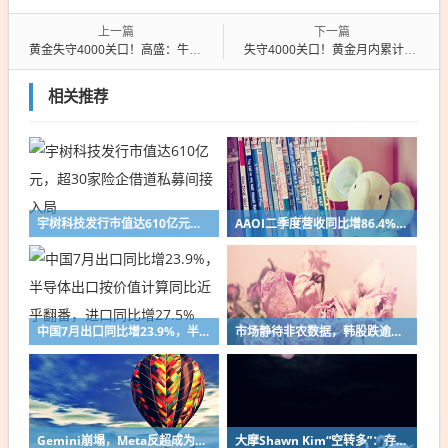
上一篇
下一篇
黄金失守4000关口！高盛：牛市还没完
失守4000关口！黄金月内累计跌超12%，高盛：牛市还没完
相关推荐
宇树科技发行市值达610亿元，超30家险企借道私募间接入局
AAOI二季度营收同比增86.4%，数据中心收入破亿，需求超出产能20%，下半年资本开支将持续加码
中国7月出口同比增23.9%，半导体出口按价值计算同比近乎翻番，进口同比增27.5%
市场静待非农数据，韩股跌逾1%，中东局势胶着推升油价，债市承压
Gemini崩塌，Meta反超成为“AI老三”？谷歌会是一年前的Meta 吗？
大摩Shawn Kim“空转多”：存储行情修正“接近尾声”，SK海力士EPS上调13%