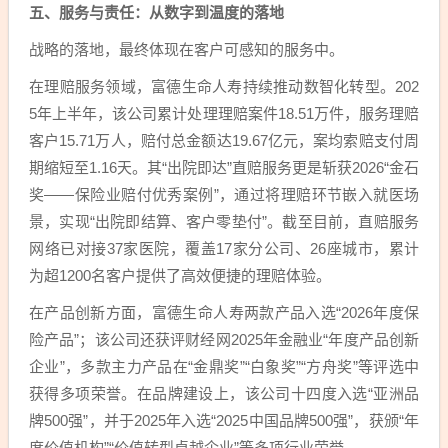
五、服务与责任：从数字到温度的落地
战略的落地，最终体现在客户可感知的服务中。
在理赔服务领域，富德生命人寿持续推动数智化转型。202
5年上半年，该公司累计处理理赔案件18.51万件，服务理赔
客户15.71万人，赔付总金额达19.67亿元，案均索赔支付周
期缩短至1.16天。其“出院即达”直赔服务更是斩获2026“金石
奖——保险业赔付优秀案例”，通过将理赔环节嵌入就医场
景，实现“出院即结算、客户零垫付”。截至目前，直赔服务
网络已对接37家医院，覆盖17家分公司、26座城市，累计
为超1200名客户提供了高效便捷的理赔体验。
在产品创新方面，富德生命人寿两款产品入选“2026年度保
险产品”；该公司还获评财经网2025年金融业“年度产品创新
企业”，多款主力产品在“金鼎奖”“白象奖”“方舟奖”等评选中
获得多项荣誉。在品牌建设上，该公司十四度入选“亚洲品
牌500强”，并于2025年入选“2025中国品牌500强”，获颁“年
度价值机构”“价值转型卓越企业”等多项行业荣誉。