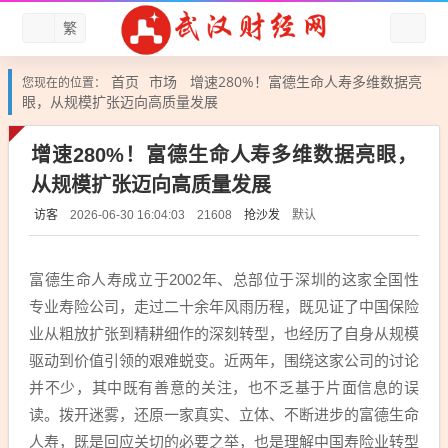
繁
首页
市场
增速280%！富德生命人寿多维数据亮
您现在的位置：
眼，从规模扩张迈向高质量发展
增速280%！富德生命人寿多维数据亮眼，
从规模扩张迈向高质量发展
访客
抢沙发
默认
2026-06-30 16:04:03
21608
富德生命人寿成立于2002年、总部位于深圳的这家全国性
专业寿险公司，走过二十余年风雨历程，既见证了中国保险
业从粗放扩张到精耕细作的深刻转型，也经历了自身从规模
驱动到价值引领的艰难蜕变。近两年，围绕这家公司的讨论
并不少，其中既有善意的关注，也不乏基于片面信息的误
读。拨开迷雾，还原一家真实、立体、不断进步的富德生命
人寿，既是回应关切的必要之举，也是理解中国寿险业转型