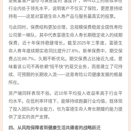
是衡量客户留存与满意度的“温度计”，96%以上的继续率在
行业内处于领先水平，说明客户不仅买了保险，更愿意持续
持有——这是对富德生命人寿产品与服务最真实的投票。
与此同时，保费结构更加合理，总规模保费稳居全国性寿险
公司第一梯队，其中代表富德生命人寿长期稳定收入的续期
保费，近十年保持稳健增长。截至2025年三季度，富德生
命人寿年度续期实收同比提升27.6%，新单保费中，期交保
费占比88.7%，久期不断优化。期交保费占比接近九成，意
味着该公司不再依赖“短平快”的趸交业务，而是建立了可持
续、可预期的长期收入流——这是寿险公司健康发展的根基
所在。
资产端同样表现不俗。近10年平均投入收益率高于行业平
均水平。在低利率环境下，能够持续跑赢行业均值，既体现
了投入团队的专业能力，也为富德生命人寿长期履约能力提
供了坚实的资产支撑。
四、从风险保障者到健康生活共建者的战略跃迁