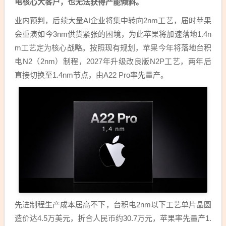
电核心大客户，也无法获得产能倾斜。
业内预判，后续大量AI企业将集中转向2nm工艺，届时苹果
会重演如今3nm供货紧张的困境，为此苹果将加速落地1.4n
m工艺定为核心战略。按照现有规划，苹果今年将落地台积
电N2（2nm）制程，2027年升级改良版N2P工艺，两年后
直接切换至1.4nm节点，由A22 Pro率先量产。
先进制程生产成本居高不下，台积电2nm以下工艺单片晶圆
造价达4.5万美元，折合人民币约30.7万元，苹果率先量产1.