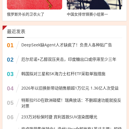
俄罗斯外长的卫衣火了
中国女排世锦赛小组第一
最近发表
01
DeepSeek缺Agent人才缺疯了！负责人各种贴广告
02
厄尔尼诺+乙醇双压夹击，印度糖出口或停滞至少三年
03
韩国拟对三星和SK海力士杠杆ETF采取单独措施
04
2026年以旧换新带动销售额超1万亿元 1.36亿人次受益
特斯拉FSD在欧洲碰壁！瑞典放话：不删超速功能就投反
05
对票
06
233万对标保时捷 宾利首款SUV渲染图曝光
安卓阵营集体转向！迭代Ultra全部放弃1英寸主摄：超级