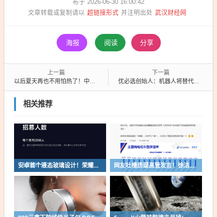
布于 2026-06-30 16:00:42
超链接形式
武汉财经网
文章转载或复制请以
并注明出处
海报
阅读
分享
上一篇
下一篇
以后夏天再也不用怕热了！中国科学家把“空调”织进了布料
优必选创始人：机器人将替代手机 成为AI最核心的交互终端
相关推荐
安卓首个液态玻璃设计！荣耀MagicOS 11内测招募开启：17款机型首批升级
网友吐槽质疑高管发言！徐洁云回应“孩go”言论争议：是小米用户宠物名