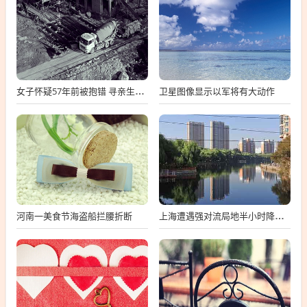
卫星图像显示以军将有大动作
女子怀疑57年前被抱错 寻亲生父母
河南一美食节海盗船拦腰折断
上海遭遇强对流局地半小时降温13℃