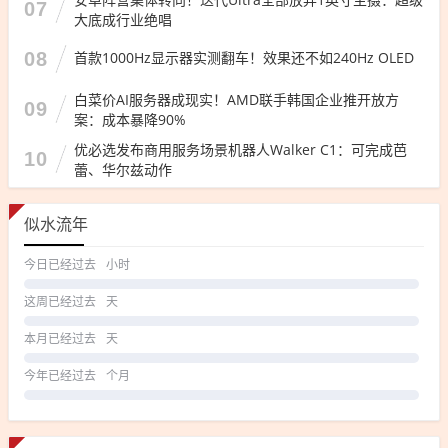
07
大底成行业绝唱
08
首款1000Hz显示器实测翻车！效果还不如240Hz OLED
白菜价AI服务器成现实！AMD联手韩国企业推开放方
09
案：成本暴降90%
优必选发布商用服务场景机器人Walker C1：可完成芭
10
蕾、华尔兹动作
似水流年
今日已经过去
小时
这周已经过去
天
本月已经过去
天
今年已经过去
个月