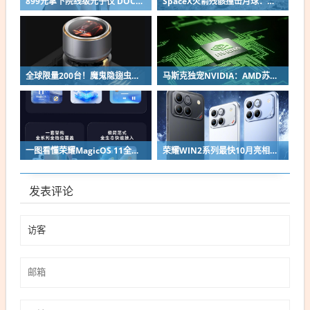
899元拿下院线级光子仪 DOCO童颜超光炮小米有品众筹上线
SpaceX火箭残骸撞击月球：留下直径约30米巨坑
全球限量200台！魔鬼隐翅虫欧米伽L36 Ultra液冷预售：可动冷头售2999元
马斯克独宠NVIDIA：AMD苏姿丰淡定回应
一图看懂荣耀MagicOS 11全新双架构：安卓底层重构 液态玻璃效果拉满
荣耀WIN2系列最快10月亮相：2nm芯片+万级电池组合同档唯一
发表评论