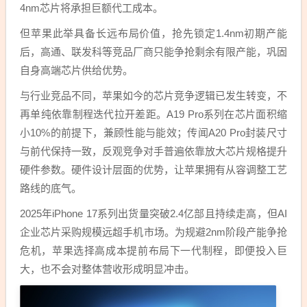
4nm芯片将承担巨额代工成本。
但苹果此举具备长远布局价值，抢先锁定1.4nm初期产能
后，高通、联发科等竞品厂商只能争抢剩余有限产能，巩固
自身高端芯片供给优势。
与行业竞品不同，苹果如今的芯片竞争逻辑已发生转变，不
再单纯依靠制程迭代拉开差距。A19 Pro系列在芯片面积缩
小10%的前提下，兼顾性能与能效；传闻A20 Pro封装尺寸
与前代保持一致，反观竞争对手普遍依靠放大芯片规格提升
硬件参数。硬件设计层面的优势，让苹果拥有从容调整工艺
路线的底气。
2025年iPhone 17系列出货量突破2.4亿部且持续走高，但AI
企业芯片采购规模远超手机市场。为规避2nm阶段产能争抢
危机，苹果选择高成本提前布局下一代制程，即便投入巨
大，也不会对整体营收形成明显冲击。