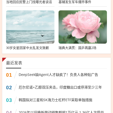
当地回应民警上门找曝光者谈话
基辅发生军车爆炸事件
30岁女星因家中太乱发文致歉
瑞典大满贯：国乒再赢2场
最近发表
01
DeepSeek缺Agent人才缺疯了！负责人各种贴广告
02
厄尔尼诺+乙醇双压夹击，印度糖出口或停滞至少三年
03
韩国拟对三星和SK海力士杠杆ETF采取单独措施
04
2026年以旧换新带动销售额超1万亿元 1.36亿人次受益