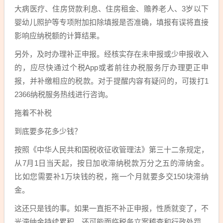
大病医疗、住房贷款利息、住房租金、赡养老人、3岁以下
婴幼儿照护等专项附加扣除填报是否准确，填报有误将直接
影响应纳税额的计算结果。
另外，及时办理补正申报。经核实存在未申报或少申报收入
的，应尽快通过个税App或者前往办税服务厅办理更正申
报，并补缴相应的税款。对于提醒内容有疑问的，可拨打1
2366纳税服务热线进行咨询。
拖着不补税
到底要多花多少钱？
按照《中华人民共和国税收征收管理法》第三十二条规定，
从7月1日当天起，按日加收滞纳税款万分之五的滞纳金。
比如您需要补1万块钱的税，拖一个月就要多交150块滞纳
金。
这还只是钱的事。如果一直拒不补正申报，性质就变了，不
光滞纳金持续累积，还可能面临税务立案稽查和行政处罚。