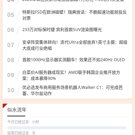
特斯拉FSD在欧洲碰壁！瑞典放话：不删超速功能就投反
05
对票
06
233万对标保时捷 宾利首款SUV渲染图曝光
安卓阵营集体转向！迭代Ultra全部放弃1英寸主摄：超级
07
大底成行业绝唱
08
首款1000Hz显示器实测翻车！效果还不如240Hz OLED
白菜价AI服务器成现实！AMD联手韩国企业推开放方
09
案：成本暴降90%
优必选发布商用服务场景机器人Walker C1：可完成芭
10
蕾、华尔兹动作
似水流年
今日已经过去
小时
这周已经过去
天