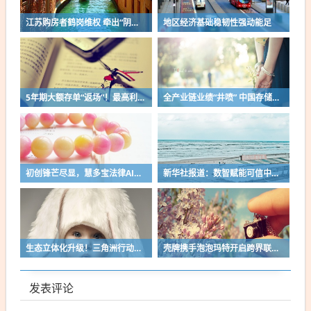
江苏购房者鹤岗维权 牵出“阴阳合同”疑云
地区经济基础稳韧性强动能足
5年期大额存单“返场”！最高利率1.8%，买前关注这四点
全产业链业绩“井喷” 中国存储与半导体行业迎来从“跟跑”到“伴跑”历史机遇
初创锋芒尽显，慧多宝法律AI成立未满三年两度拿下 WAIC 赛事一等奖
新华社报道：数智赋能可信中医 谷医堂探索健康管理新路径
生态立体化升级！三角洲行动以交易与电竞双轮驱动行业新范式
壳牌携手泡泡玛特开启跨界联名，打造“快乐出发”出行新体验
发表评论