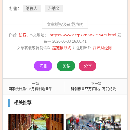
纳税人
滞纳金
标签：
文章版权及转载声明
访客
https://www.dszpk.cn/wiki/15421.html
作者:
本文地址：
发
布于 2026-06-30 16:00:41
超链接形式
武汉财经网
文章转载或复制请以
并注明出处
海报
阅读
分享
上一篇
下一篇
国家统计局：6月份制造业采购经理指数为50.3% 重返扩张区间
科创板首只万亿股，寒武纪凭什么？
相关推荐