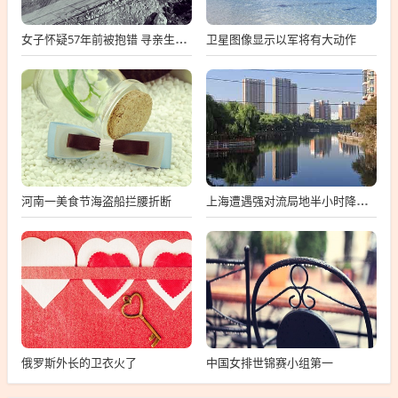
卫星图像显示以军将有大动作
女子怀疑57年前被抱错 寻亲生父母
河南一美食节海盗船拦腰折断
上海遭遇强对流局地半小时降温13℃
俄罗斯外长的卫衣火了
中国女排世锦赛小组第一