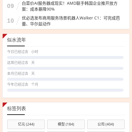
白菜价AI服务器成现实！AMD联手韩国企业推开放方
09
案：成本暴降90%
优必选发布商用服务场景机器人Walker C1：可完成芭
10
蕾、华尔兹动作
似水流年
今日已经过去
小时
这周已经过去
天
本月已经过去
天
今年已经过去
个月
标签列表
亿元
(244)
模型
(184)
公司
(404)