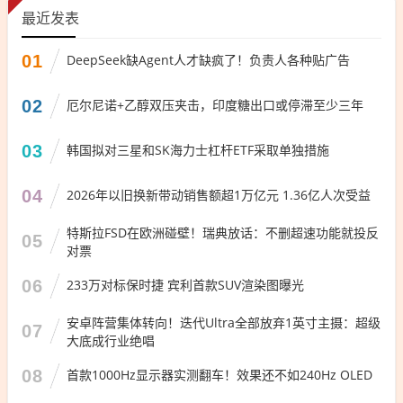
最近发表
01
DeepSeek缺Agent人才缺疯了！负责人各种贴广告
02
厄尔尼诺+乙醇双压夹击，印度糖出口或停滞至少三年
03
韩国拟对三星和SK海力士杠杆ETF采取单独措施
04
2026年以旧换新带动销售额超1万亿元 1.36亿人次受益
特斯拉FSD在欧洲碰壁！瑞典放话：不删超速功能就投反
05
对票
06
233万对标保时捷 宾利首款SUV渲染图曝光
安卓阵营集体转向！迭代Ultra全部放弃1英寸主摄：超级
07
大底成行业绝唱
08
首款1000Hz显示器实测翻车！效果还不如240Hz OLED