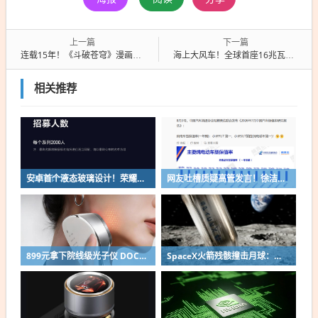
上一篇
下一篇
连载15年！《斗破苍穹》漫画版正式完结：陨落天才终成斗帝之位
海上大风车！全球首座16兆瓦张力腿浮式风电平台“海油安澜号”出港
相关推荐
安卓首个液态玻璃设计！荣耀MagicOS 11内测招募开启：17款机型首批升级
网友吐槽质疑高管发言！徐洁云回应“孩go”言论争议：是小米用户宠物名
899元拿下院线级光子仪 DOCO童颜超光炮小米有品众筹上线
SpaceX火箭残骸撞击月球：留下直径约30米巨坑