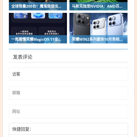
全球限量200台！魔鬼隐翅虫欧米伽L36 Ultra液冷预售：可动冷头售2999元
马斯克独宠NVIDIA：AMD苏姿丰淡定回应
一图看懂荣耀MagicOS 11全新双架构：安卓底层重构 液态玻璃效果拉满
荣耀WIN2系列最快10月亮相：2nm芯片+万级电池组合同档唯一
发表评论
快捷回复：