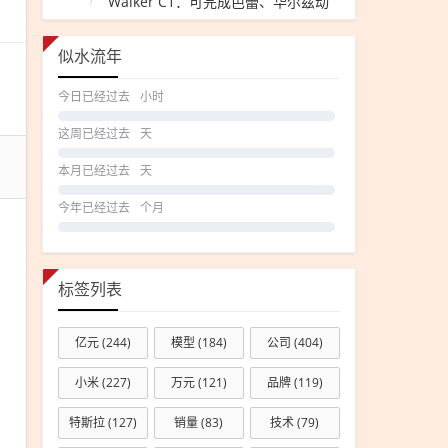
Walker C1：可完成芭蕾、华尔兹动
作
超预
期
似水流年
预测
今日已经过去
小时
票房
上调
这周已经过去
天
至
本月已经过去
天
2.3
亿元
今年已经过去
个月
标签列表
亿元
(244)
模型
(184)
公司
(404)
小米
(227)
万元
(121)
品牌
(119)
特斯拉
(127)
销量
(83)
技术
(79)