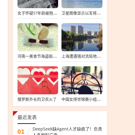
女子怀疑57年前被抱错 寻亲生父母
卫星图像显示以军将有大动作
河南一美食节海盗船拦腰折断
上海遭遇强对流局地半小时降温13℃
俄罗斯外长的卫衣火了
中国女排世锦赛小组第一
最近发表
DeepSeek缺Agent人才缺疯了！负责
01
人各种贴广告