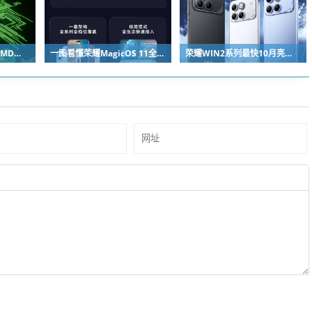
马斯克独宠NVIDIA：AMD苏姿丰淡定回应
一图看懂荣耀MagicOS 11全新双架构：安卓底层重构 液态玻璃效果拉满
荣耀WIN2系列最快10月亮相：2nm芯片+万级电池组合同档唯一