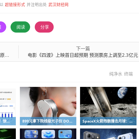
超链接形式
武汉财经网
以
并注明出处
报
阅读
分享
下一篇
AS
电影《四渡》上映首日超预期 预测票房上调至2.3亿元
纯净水
终端
网友吐槽质疑高管发言！徐洁云回应“孩go”言论争议：是小米用户宠物名
899元拿下院线级光子仪 DOCO童颜超光炮小米有品众筹上线
SpaceX火箭残骸撞击月球：留下直径约30米巨坑