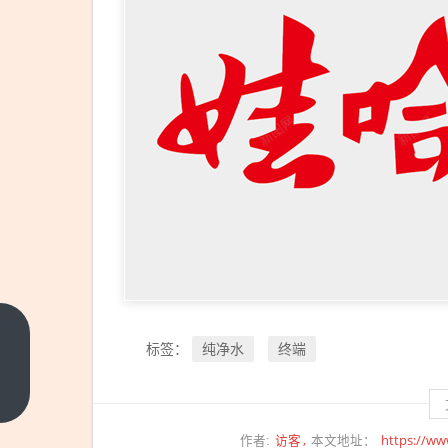
3799
纯净水
终端
标签：
元 铁
威马
上一
篇
7盘
访客
https://ww
作者:
本文地址：
位