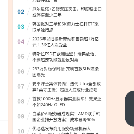
厄尔尼诺+乙醇双压夹击，印度糖出口
02
或停滞至少三年
韩国拟对三星和SK海力士杠杆ETF采
03
取单独措施
2026年以旧换新带动销售额超1万亿
04
元 1.36亿人次受益
特斯拉FSD在欧洲碰壁！瑞典放话：
05
不删超速功能就投反对票
233万对标保时捷 宾利首款SUV渲染
06
图曝光
安卓阵营集体转向！迭代Ultra全部放
07
弃1英寸主摄：超级大底成行业绝唱
首款1000Hz显示器实测翻车！效果还
08
电影
不如240Hz OLED
《四
白菜价AI服务器成现实！AMD联手韩
09
渡》
下一
国企业推开放方案：成本暴降90%
篇
上映
优必选发布商用服务场景机器人
10
首日