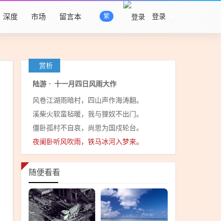
深度
市场
留言本
登录
繁
赏析
陆游
·
十一月四日风雨大作
风卷江湖雨暗村，四山声作海涛翻。
溪柴火软蛮毡暖，我与狸奴不出门。
僵卧孤村不自哀，尚思为国戍轮台。
夜阑卧听风吹雨，铁马冰河入梦来。
随便看看