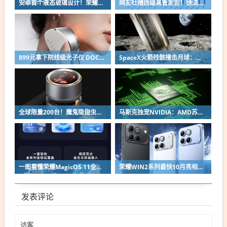
安卓首个液态玻璃设计！荣耀MagicOS 11内测招募开启：17款机型首批升级
网友吐槽质疑高管发言！徐洁云回应“孩go”言论争议：是小米用户宠物名
899元拿下院线级光子仪 DOCO童颜超光炮小米有品众筹上线
SpaceX火箭残骸撞击月球：留下直径约30米巨坑
全球限量200台！魔鬼隐翅虫欧米伽L36 Ultra液冷预售：可动冷头售2999元
马斯克独宠NVIDIA：AMD苏姿丰淡定回应
一图看懂荣耀MagicOS 11全新双架构：安卓底层重构 液态玻璃效果拉满
荣耀WIN2系列最快10月亮相：2nm芯片+万级电池组合同档唯一
发表评论