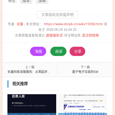
成本
策略
标签：
文章版权及转载声明
访客
https://www.dszpk.cn/wiki/15358.html
作者:
本文地址：
发
布于 2026-06-29 16:04:25
超链接形式
武汉财经网
文章转载或复制请以
并注明出处
海报
阅读
分享
上一篇
下一篇
长鑫科技深度报告：从零起步、10年追赶、剑指全球第三！
基于电子垃圾的SM
相关推荐