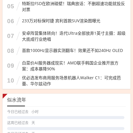
特斯拉FSD在欧洲碰壁！瑞典放话：不删超速功能就投反
05
对票
06
233万对标保时捷 宾利首款SUV渲染图曝光
安卓阵营集体转向！迭代Ultra全部放弃1英寸主摄：超级
07
大底成行业绝唱
08
首款1000Hz显示器实测翻车！效果还不如240Hz OLED
白菜价AI服务器成现实！AMD联手韩国企业推开放方
09
案：成本暴降90%
优必选发布商用服务场景机器人Walker C1：可完成芭
10
蕾、华尔兹动作
似水流年
今日已经过去
小时
这周已经过去
天