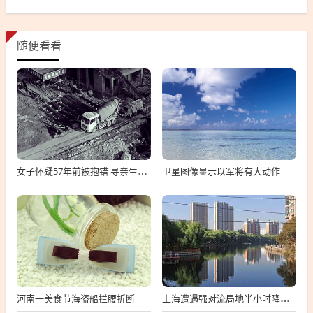
随便看看
卫星图像显示以军将有大动作
女子怀疑57年前被抱错 寻亲生父母
河南一美食节海盗船拦腰折断
上海遭遇强对流局地半小时降温13℃