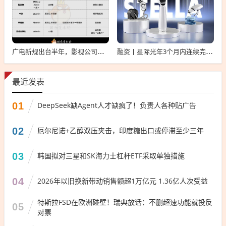
广电新规出台半年，影视公司看懂这套“IP宇宙说明书”了吗？
融资丨星际光年3个月内连续完成2轮融资，累计融资亿元
最近发表
01
DeepSeek缺Agent人才缺疯了！负责人各种贴广告
02
厄尔尼诺+乙醇双压夹击，印度糖出口或停滞至少三年
03
韩国拟对三星和SK海力士杠杆ETF采取单独措施
04
2026年以旧换新带动销售额超1万亿元 1.36亿人次受益
特斯拉FSD在欧洲碰壁！瑞典放话：不删超速功能就投反
05
对票