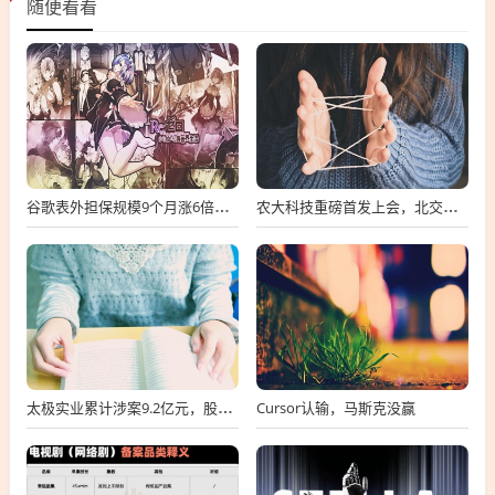
随便看看
谷歌表外担保规模9个月涨6倍至438亿美元，用“财务兜底”换TPU芯片订单
农大科技重磅首发上会，北交所募资达4.13亿元，科技创新引领未来发展！
Cursor认输，马斯克没赢
太极实业累计涉案9.2亿元，股价一周跌超30%，子公司起诉讨要6396万工程款