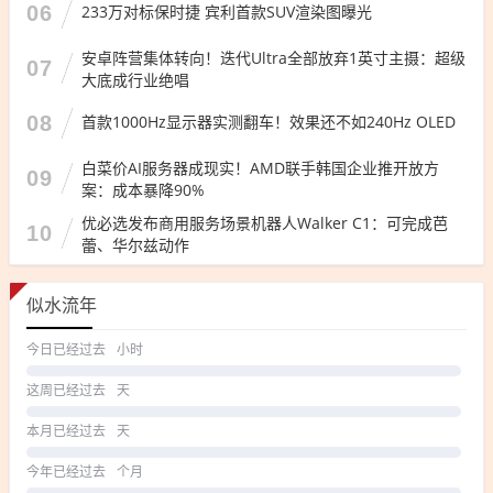
06
233万对标保时捷 宾利首款SUV渲染图曝光
安卓阵营集体转向！迭代Ultra全部放弃1英寸主摄：超级
07
大底成行业绝唱
08
首款1000Hz显示器实测翻车！效果还不如240Hz OLED
白菜价AI服务器成现实！AMD联手韩国企业推开放方
09
案：成本暴降90%
优必选发布商用服务场景机器人Walker C1：可完成芭
10
蕾、华尔兹动作
似水流年
今日已经过去
小时
这周已经过去
天
本月已经过去
天
今年已经过去
个月