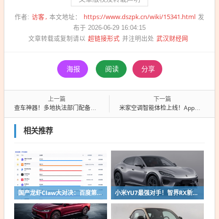
访客
https://www.dszpk.cn/wiki/15341.html
作者:
本文地址：
发
布于 2026-06-29 16:04:15
超链接形式
武汉财经网
文章转载或复制请以
并注明出处
海报
阅读
分享
上一篇
下一篇
查车神器！多地执法部门配备智能眼镜：无证网约车一眼看穿
米家空调智能体检上线！App远程识别脏堵情况：准确率超98%
相关推荐
国产龙虾Claw大对决：百度第一、小米第二
小米YU7最强对手！智界RX新车申报：低趴车身颜值出众