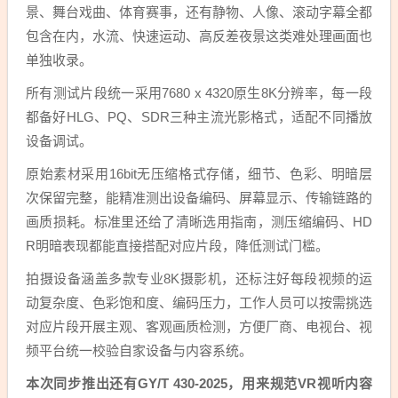
景、舞台戏曲、体育赛事，还有静物、人像、滚动字幕全都
包含在内，水流、快速运动、高反差夜景这类难处理画面也
单独收录。
所有测试片段统一采用7680 x 4320原生8K分辨率，每一段
都备好HLG、PQ、SDR三种主流光影格式，适配不同播放
设备调试。
原始素材采用16bit无压缩格式存储，细节、色彩、明暗层
次保留完整，能精准测出设备编码、屏幕显示、传输链路的
画质损耗。标准里还给了清晰选用指南，测压缩编码、HD
R明暗表现都能直接搭配对应片段，降低测试门槛。
拍摄设备涵盖多款专业8K摄影机，还标注好每段视频的运
动复杂度、色彩饱和度、编码压力，工作人员可以按需挑选
对应片段开展主观、客观画质检测，方便厂商、电视台、视
频平台统一校验自家设备与内容系统。
本次同步推出还有GY/T 430-2025，用来规范VR视听内容