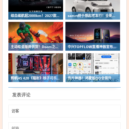
综合续航超2000km！2027款奇瑞风云A9L上市：限时13.99万起
samrt终于想起老本行！全新微型纯电双座轿车精灵#2申报
主动给盗版商供货！Doom之父自曝曾向中国贱卖空包装
中兴TOPFLOW直播神器宣布8月14日开售：Wi-Fi 7 最多连接64台设备
辉帆HS 420《辐射》核子可乐定制版机箱亮相：2027年正式发售
传片神器！鸿蒙版QQ全面升级：10G大文件免压缩直传
发表评论