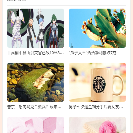
“瓜子大王”洽洽净利暴跌7成
甘肃榆中县山洪灾害已致10死33失联
普京：想向乌克兰派兵？敢来就打，普京，敢派兵到乌克兰，将面临严厉反击
男子七夕送金镯分手后要女友还钱