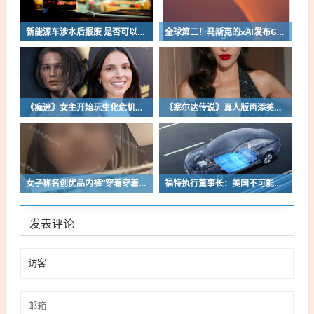
新能源车涉水后报废 是否可以全损理赔
全球第二！马斯克的xAI发布Grok Imagine Image 2.0模型：AI生图/编辑能力大增
《痴迷》女主开始玩生化危机了！自曝有参演机会
《塞尔达传说》真人版再添美女！曾出演冯小刚电影
女子称名创优品内裤“穿着穿着掉了”让其颜面尽失 品牌方客服回应：已启动紧急调查
福特执行董事长：美国不可能永远把中国车企挡在门外 进来也有信心击败
发表评论