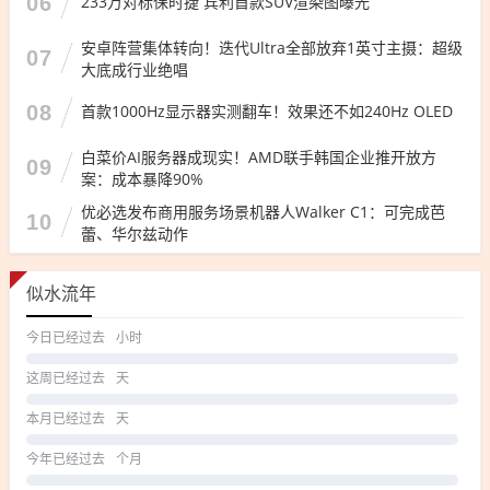
06
233万对标保时捷 宾利首款SUV渲染图曝光
安卓阵营集体转向！迭代Ultra全部放弃1英寸主摄：超级
07
大底成行业绝唱
08
首款1000Hz显示器实测翻车！效果还不如240Hz OLED
白菜价AI服务器成现实！AMD联手韩国企业推开放方
09
案：成本暴降90%
优必选发布商用服务场景机器人Walker C1：可完成芭
10
蕾、华尔兹动作
似水流年
今日已经过去
小时
这周已经过去
天
本月已经过去
天
今年已经过去
个月