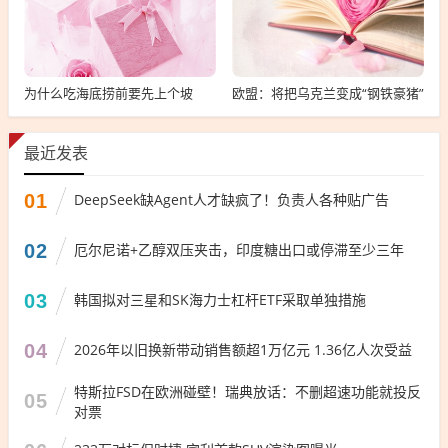
为什么吃海底捞前要先上个坡
欧盟：将把乌克兰变成“钢铁豪猪”
最近发表
01
DeepSeek缺Agent人才缺疯了！负责人各种贴广告
02
厄尔尼诺+乙醇双压夹击，印度糖出口或停滞至少三年
03
韩国拟对三星和SK海力士杠杆ETF采取单独措施
04
2026年以旧换新带动销售额超1万亿元 1.36亿人次受益
特斯拉FSD在欧洲碰壁！瑞典放话：不删超速功能就投反
05
对票