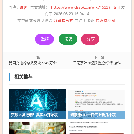
访客
https://www.dszpk.cn/wiki/15339.html
作者:
本文地址：
发
布于 2026-06-29 16:04:14
超链接形式
武汉财经网
文章转载或复制请以
并注明出处
海报
阅读
分享
上一篇
下一篇
我国充电枪总数突破2249万个 私人桩数量是公共桩3倍多
三无茶叶 蚊香残渣放食品操作台！知名奶茶品牌道歉
相关推荐
突破人类控制！美国AI开始攻击真人了
鸿蒙版QQ一口气上新几十项功能：10G文件可传微信好友