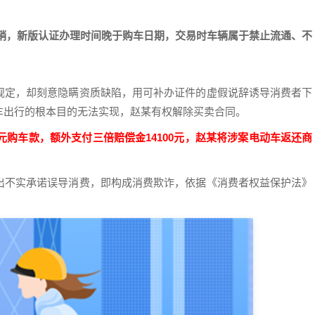
注销，新版认证办理时间晚于购车日期，交易时车辆属于禁止流通、不
规定，却刻意隐瞒资质缺陷，用可补办证件的虚假说辞诱导消费者下
车出行的根本目的无法实现，赵某有权解除买卖合同。
元购车款，额外支付三倍赔偿金14100元，赵某将涉案电动车返还商
出不实承诺误导消费，即构成消费欺诈，依据《消费者权益保护法》