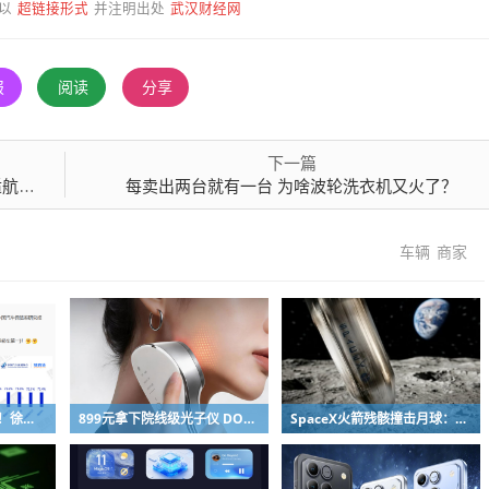
超链接形式
武汉财经网
以
并注明出处
报
阅读
分享
下一篇
检查
每卖出两台就有一台 为啥波轮洗衣机又火了？
车辆
商家
网友吐槽质疑高管发言！徐洁云回应“孩go”言论争议：是小米用户宠物名
899元拿下院线级光子仪 DOCO童颜超光炮小米有品众筹上线
SpaceX火箭残骸撞击月球：留下直径约30米巨坑