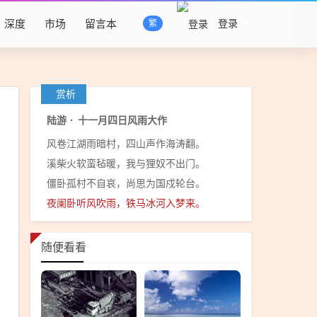
深度
市场
留言本
登录
繁
赏析
陆游
·
十一月四日风雨大作
风卷江湖雨暗村，四山声作海涛翻。
溪柴火软蛮毡暖，我与狸奴不出门。
僵卧孤村不自哀，尚思为国戍轮台。
夜阑卧听风吹雨，铁马冰河入梦来。
随便看看