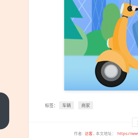
空客
车辆
商家
标签：
A380
机翼
上一
篇
又裂
访客
https://ww
作者:
本文地址：
了！