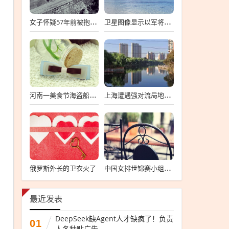
女子怀疑57年前被抱错 寻亲生父母
卫星图像显示以军将有大动作
河南一美食节海盗船拦腰折断
上海遭遇强对流局地半小时降温13℃
俄罗斯外长的卫衣火了
中国女排世锦赛小组第一
最近发表
DeepSeek缺Agent人才缺疯了！负责
01
人各种贴广告