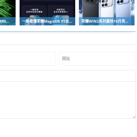
马斯克独宠NVIDIA：AMD苏姿丰淡定回应
一图看懂荣耀MagicOS 11全新双架构：安卓底层重构 液态玻璃效果拉满
荣耀WIN2系列最快10月亮相：2nm芯片+万级电池组合同档唯一