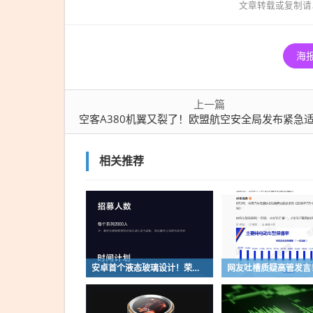
文章转载或复制请
欧盟
航空
安全
海
局发
布紧
急适
上一篇
空客A380机翼又裂了！欧盟航空安全局发布紧急适航令：5架立即停飞
航
令：
5架
相关推荐
立即
停飞
检查
安卓首个液态玻璃设计！荣耀MagicOS 11内测招募开启：17款机型首批升级