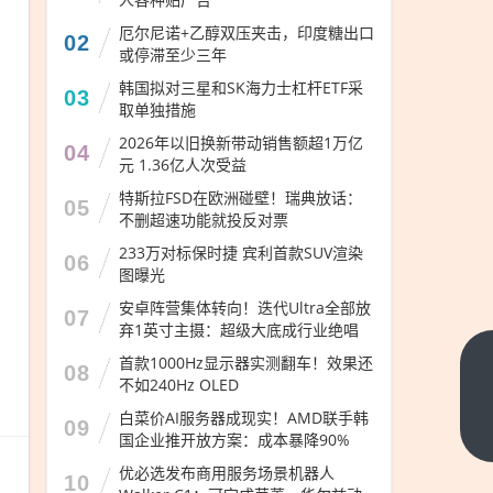
厄尔尼诺+乙醇双压夹击，印度糖出口
02
或停滞至少三年
韩国拟对三星和SK海力士杠杆ETF采
03
取单独措施
2026年以旧换新带动销售额超1万亿
04
元 1.36亿人次受益
特斯拉FSD在欧洲碰壁！瑞典放话：
05
不删超速功能就投反对票
233万对标保时捷 宾利首款SUV渲染
06
图曝光
安卓阵营集体转向！迭代Ultra全部放
07
弃1英寸主摄：超级大底成行业绝唱
首款1000Hz显示器实测翻车！效果还
每卖
08
不如240Hz OLED
出两
白菜价AI服务器成现实！AMD联手韩
09
台就
下一
国企业推开放方案：成本暴降90%
篇
有一
优必选发布商用服务场景机器人
10
台