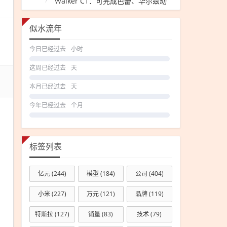
Walker C1：可完成芭蕾、华尔兹动
为啥
作
波轮
似水流年
洗衣
机又
今日已经过去
小时
火
这周已经过去
天
了？
本月已经过去
天
今年已经过去
个月
标签列表
亿元
(244)
模型
(184)
公司
(404)
小米
(227)
万元
(121)
品牌
(119)
特斯拉
(127)
销量
(83)
技术
(79)