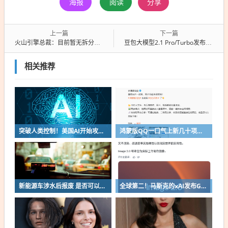
海报
阅读
分享
上一篇
下一篇
火山引擎总裁：目前暂无拆分独立上市相关计划
豆包大模型2.1 Pro/Turbo发布：综合性能对标PT-5.5、Claude Opus 4.7
相关推荐
突破人类控制！美国AI开始攻击真人了
鸿蒙版QQ一口气上新几十项功能：10G文件可传微信好友
新能源车涉水后报废 是否可以全损理赔
全球第二！马斯克的xAI发布Grok Imagine Image 2.0模型：AI生图/编辑能力大增