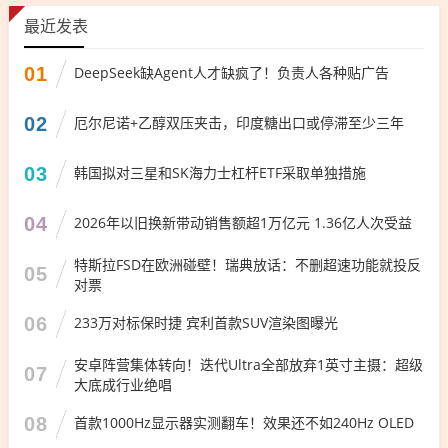
最近发表
01
DeepSeek缺Agent人才缺疯了！负责人各种贴广告
02
厄尔尼诺+乙醇双压夹击，印度糖出口或停滞至少三年
03
韩国拟对三星和SK海力士杠杆ETF采取单独措施
04
2026年以旧换新带动销售额超1万亿元 1.36亿人次受益
特斯拉FSD在欧洲碰壁！瑞典放话：不删超速功能就投反
05
对票
06
233万对标保时捷 宾利首款SUV渲染图曝光
安卓阵营集体转向！迭代Ultra全部放弃1英寸主摄：超级
07
大底成行业绝唱
08
首款1000Hz显示器实测翻车！效果还不如240Hz OLED