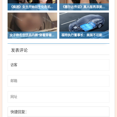
《痴迷》女主开始玩生化危机了！自曝有参演机会
《塞尔达传说》真人版再添美女！曾出演冯小刚电影
女子称名创优品内裤“穿着穿着掉了”让其颜面尽失 品牌方客服回应：已启动紧急调查
福特执行董事长：美国不可能永远把中国车企挡在门外 进来也有信心击败
发表评论
快捷回复：