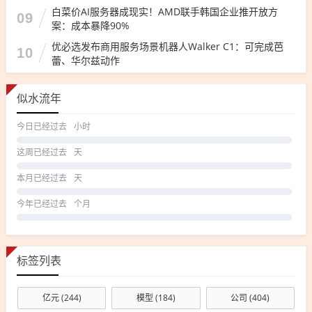
白菜价AI服务器成现实！AMD联手韩国企业推开放方
09
案：成本暴降90%
优必选发布商用服务场景机器人Walker C1：可完成芭
10
蕾、华尔兹动作
似水流年
今日已经过去
小时
这周已经过去
天
本月已经过去
天
今年已经过去
个月
标签列表
亿元
(244)
模型
(184)
公司
(404)