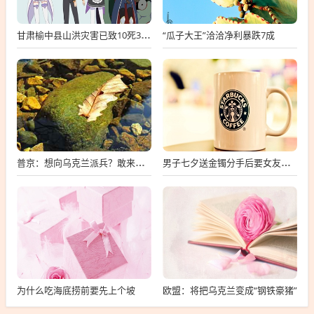
“瓜子大王”洽洽净利暴跌7成
甘肃榆中县山洪灾害已致10死33失联
普京：想向乌克兰派兵？敢来就打，普京，敢派兵到乌克兰，将面临严厉反击
男子七夕送金镯分手后要女友还钱
为什么吃海底捞前要先上个坡
欧盟：将把乌克兰变成“钢铁豪猪”