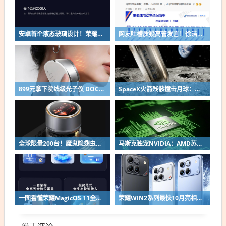
安卓首个液态玻璃设计！荣耀MagicOS 11内测招募开启：17款机型首批升级
网友吐槽质疑高管发言！徐洁云回应“孩go”言论争议：是小米用户宠物名
899元拿下院线级光子仪 DOCO童颜超光炮小米有品众筹上线
SpaceX火箭残骸撞击月球：留下直径约30米巨坑
全球限量200台！魔鬼隐翅虫欧米伽L36 Ultra液冷预售：可动冷头售2999元
马斯克独宠NVIDIA：AMD苏姿丰淡定回应
一图看懂荣耀MagicOS 11全新双架构：安卓底层重构 液态玻璃效果拉满
荣耀WIN2系列最快10月亮相：2nm芯片+万级电池组合同档唯一