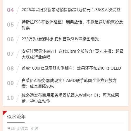
04
2026年以旧换新带动销售额超1万亿元 1.36亿人次受益
特斯拉FSD在欧洲碰壁！瑞典放话：不删超速功能就投反
05
对票
06
233万对标保时捷 宾利首款SUV渲染图曝光
安卓阵营集体转向！迭代Ultra全部放弃1英寸主摄：超级
07
大底成行业绝唱
08
首款1000Hz显示器实测翻车！效果还不如240Hz OLED
白菜价AI服务器成现实！AMD联手韩国企业推开放方
09
案：成本暴降90%
优必选发布商用服务场景机器人Walker C1：可完成芭
10
蕾、华尔兹动作
似水流年
今日已经过去
小时