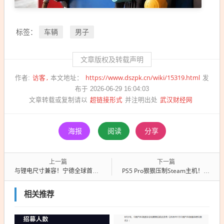
车辆
男子
标签：
文章版权及转载声明
访客
https://www.dszpk.cn/wiki/15319.html
作者:
本文地址：
发
布于 2026-06-29 16:04:03
超链接形式
武汉财经网
文章转载或复制请以
并注明出处
海报
阅读
分享
上一篇
下一篇
与锂电尺寸兼容！宁德全球首发天恒钠电储能系统：9月首批交付
PS5 Pro狠狠压制Steam主机！更便宜 更强 更省心
相关推荐