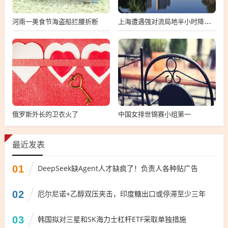
河南一美食节海盗船拦腰折断
上海遭遇强对流局地半小时降温13℃
俄罗斯外长的卫衣火了
中国女排世锦赛小组第一
最近发表
01
DeepSeek缺Agent人才缺疯了！负责人各种贴广告
02
厄尔尼诺+乙醇双压夹击，印度糖出口或停滞至少三年
03
韩国拟对三星和SK海力士杠杆ETF采取单独措施