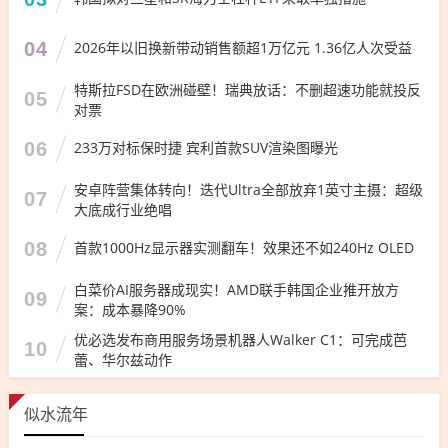
04
2026年以旧换新带动销售额超1万亿元 1.36亿人次受益
特斯拉FSD在欧洲碰壁！瑞典放话：不删超速功能就投反
05
对票
06
233万对标保时捷 宾利首款SUV渲染图曝光
安卓阵营集体转向！迭代Ultra全部放弃1英寸主摄：超级
07
大底成行业绝唱
08
首款1000Hz显示器实测翻车！效果还不如240Hz OLED
白菜价AI服务器成现实！AMD联手韩国企业推开放方
09
案：成本暴降90%
优必选发布商用服务场景机器人Walker C1：可完成芭
10
蕾、华尔兹动作
似水流年