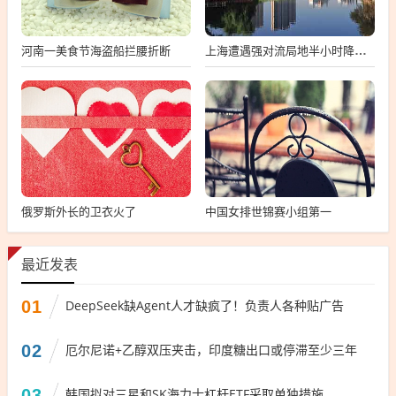
河南一美食节海盗船拦腰折断
上海遭遇强对流局地半小时降温13℃
俄罗斯外长的卫衣火了
中国女排世锦赛小组第一
最近发表
01
DeepSeek缺Agent人才缺疯了！负责人各种贴广告
02
厄尔尼诺+乙醇双压夹击，印度糖出口或停滞至少三年
03
韩国拟对三星和SK海力士杠杆ETF采取单独措施