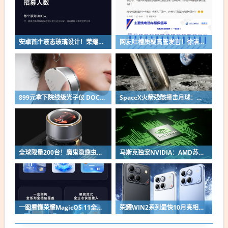
安卓首个液态玻璃设计！荣耀MagicOS 11内测招募开启：17款机型首批升级
网友吐槽质疑高管发言！徐洁云回应“孩go”言论争议：是小米用户宠物名
899元拿下院线级光子仪 DOCO童颜超光炮小米有品众筹上线
SpaceX火箭残骸撞击月球：留下直径约30米巨坑
全球限量200台！魔鬼隐翅虫欧米伽L36 Ultra液冷预售：可动冷头售2999元
马斯克独宠NVIDIA：AMD苏姿丰淡定回应
一图看懂荣耀MagicOS 11全新双架构：安卓底层重构 液态玻璃效果拉满
荣耀WIN2系列最快10月亮相：2nm芯片+万级电池组合同档唯一