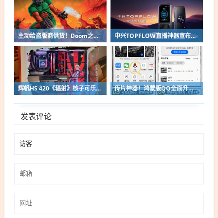
主动给盗版商供货！Doom之父自曝曾向中国贱卖空包装
中兴TOPFLOW直播神器宣布8月14日开售：Wi-Fi 7 最多连接64台设备
辉帆HS 420《辐射》核子可乐定制版机箱亮相：2027年正式发售
传片神器！鸿蒙版QQ全面升级：10G大文件免压缩直传
发表评论