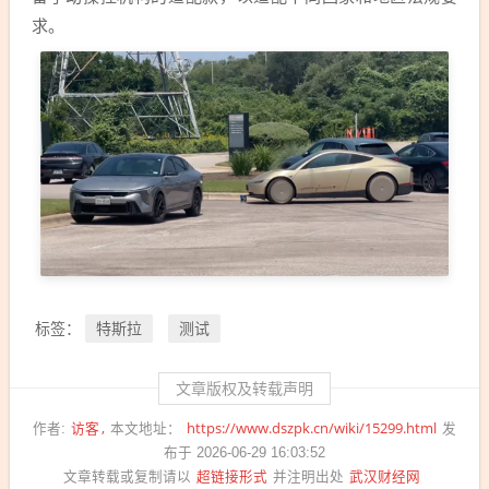
求。
特斯拉
测试
标签：
文章版权及转载声明
访客
https://www.dszpk.cn/wiki/15299.html
作者:
本文地址：
发
布于 2026-06-29 16:03:52
超链接形式
武汉财经网
文章转载或复制请以
并注明出处