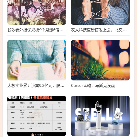
谷歌表外担保规模9个月涨6倍至438亿美元，用“财务兜底”换TPU芯片订单
农大科技重磅首发上会，北交所募资达4.13亿元，科技创新引领未来发展！
Cursor认输，马斯克没赢
太极实业累计涉案9.2亿元，股价一周跌超30%，子公司起诉讨要6396万工程款