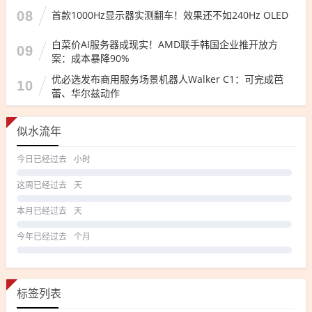
08
首款1000Hz显示器实测翻车！效果还不如240Hz OLED
白菜价AI服务器成现实！AMD联手韩国企业推开放方
09
案：成本暴降90%
优必选发布商用服务场景机器人Walker C1：可完成芭
10
蕾、华尔兹动作
似水流年
今日已经过去
小时
这周已经过去
天
本月已经过去
天
今年已经过去
个月
标签列表