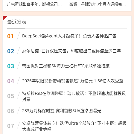
广电新规出台半年，影视公司看懂这套“IP宇宙说明书”了吗？
融资丨星际光年3个月内连续完成2轮融资，累计融资亿元
最近发表
01
DeepSeek缺Agent人才缺疯了！负责人各种贴广告
02
厄尔尼诺+乙醇双压夹击，印度糖出口或停滞至少三年
03
韩国拟对三星和SK海力士杠杆ETF采取单独措施
04
2026年以旧换新带动销售额超1万亿元 1.36亿人次受益
特斯拉FSD在欧洲碰壁！瑞典放话：不删超速功能就投反
05
对票
06
233万对标保时捷 宾利首款SUV渲染图曝光
安卓阵营集体转向！迭代Ultra全部放弃1英寸主摄：超级
07
大底成行业绝唱