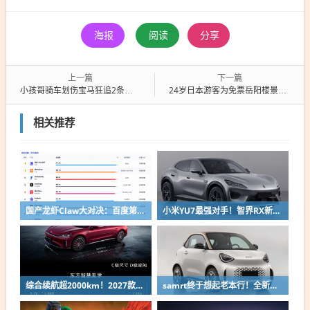
海报
阅读
分享
上一篇
下一篇
小孩哥骑车划伤宝马狂追2条街认错 车主拒赔2000：担当比钱珍贵
24岁日本游客为免票岳阳楼景区全文背诵《岳阳楼记》：将挑战《蜀道难》
相关推荐
国产龙虾Claw大对决：百度第一、小米第二
小米YU7最强对手！智界RX新车申报：低趴车身颜值出众
综合续航超2000km！2027款奇瑞风云A9L上市：限时13.99万起
samrt终于想起老本行！全新微型纯电双座轿车精灵#2申报