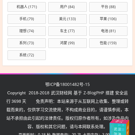
机器人
(171)
用户
(84)
平台
(88)
手机
(79)
美元
(133)
苹果
(106)
理想
(74)
车主
(77)
电池
(81)
系列
(73)
鸿蒙
(99)
性能
(159)
系统
(72)
鄂ICP备18001482号-15
武汉财经网
Z-BlogPHP
Copyright
2018-2018
基于
搭建 安全运
行
3698
天
免责声明：本站来源于从互联网上收集、整理或转
载而来的，仅供学习交流使用，不构成商业目的，请谨慎参阅，本
站不承担由此引起的法律责任。版权归原作者所有，如涉及作品内
武汉
挺住
加油
湖
北
加
中
国
容、版权和其它问题，请与本网联系处理。
武汉
中国
油
加
油
加油
页面耗时：0.18 秒
数据查询：20 次
占用内存：3.99 MB