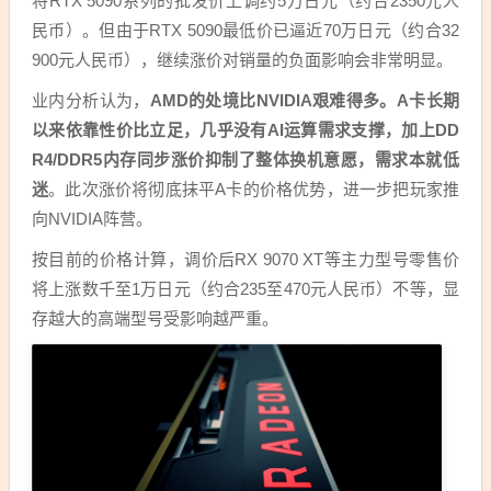
将RTX 5090系列的批发价上调约5万日元（约合2350元人
民币）。但由于RTX 5090最低价已逼近70万日元（约合32
900元人民币），继续涨价对销量的负面影响会非常明显。
业内分析认为，
AMD的处境比NVIDIA艰难得多。A卡长期
以来依靠性价比立足，几乎没有AI运算需求支撑，加上DD
R4/DDR5内存同步涨价抑制了整体换机意愿，需求本就低
迷
。此次涨价将彻底抹平A卡的价格优势，进一步把玩家推
向NVIDIA阵营。
按目前的价格计算，调价后RX 9070 XT等主力型号零售价
将上涨数千至1万日元（约合235至470元人民币）不等，显
存越大的高端型号受影响越严重。