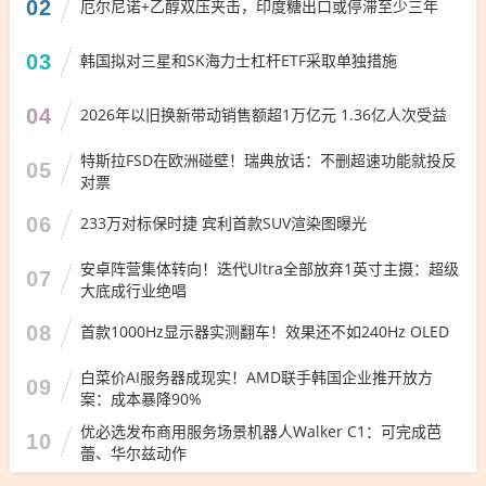
02
厄尔尼诺+乙醇双压夹击，印度糖出口或停滞至少三年
03
韩国拟对三星和SK海力士杠杆ETF采取单独措施
04
2026年以旧换新带动销售额超1万亿元 1.36亿人次受益
特斯拉FSD在欧洲碰壁！瑞典放话：不删超速功能就投反
05
对票
06
233万对标保时捷 宾利首款SUV渲染图曝光
安卓阵营集体转向！迭代Ultra全部放弃1英寸主摄：超级
07
大底成行业绝唱
08
首款1000Hz显示器实测翻车！效果还不如240Hz OLED
白菜价AI服务器成现实！AMD联手韩国企业推开放方
09
案：成本暴降90%
优必选发布商用服务场景机器人Walker C1：可完成芭
10
蕾、华尔兹动作