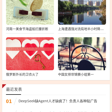
河南一美食节海盗船拦腰折断
上海遭遇强对流局地半小时降温13℃
俄罗斯外长的卫衣火了
中国女排世锦赛小组第一
最近发表
01
DeepSeek缺Agent人才缺疯了！负责人各种贴广告