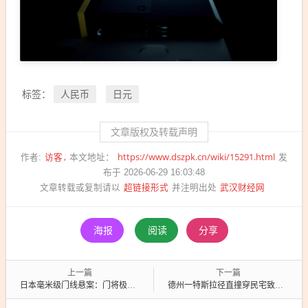
人民币
日元
标签：
文章版权及转载声明
访客
https://www.dszpk.cn/wiki/15291.html
作者:
本文地址：
发
布于 2026-06-29 16:03:48
超链接形式
武汉财经网
文章转载或复制请以
并注明出处
海报
阅读
分享
上一篇
下一篇
日本毫米级门线悬案：门将极限扑救 VAR认定没有进球
德州一特斯拉径直撞穿民宅致一人身亡 司机称事发时开着Autopilot