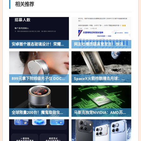
相关推荐
安卓首个液态玻璃设计！荣耀MagicOS 11内测招募开启：17款机型首批升级
网友吐槽质疑高管发言！徐洁云回应“孩go”言论争议：是小米用户宠物名
899元拿下院线级光子仪 DOCO童颜超光炮小米有品众筹上线
SpaceX火箭残骸撞击月球：留下直径约30米巨坑
全球限量200台！魔鬼隐翅虫欧米伽L36 Ultra液冷预售：可动冷头售2999元
马斯克独宠NVIDIA：AMD苏姿丰淡定回应