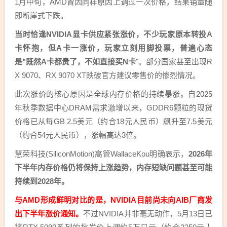
1月中旬，AMD曾因同样原因上调过一次价格，结果销量随
即断崖式下跌。
当时恰逢NVIDIA显卡供应紧张涨价，不少玩家原本转投A
卡怀抱，但A卡一涨价，玩家立刻用脚投票，普遍心态
是"既然A卡都贵了，不如直接买N卡
"。部分国家甚至出现R
X 9070、RX 9070 XT跌破官方建议零售价的惨烈情况。
此次涨价的核心原因是全球内存价格的持续暴涨。自2025
年秋季数据中心DRAM需求激增以来，GDDR6颗粒的现货
价格已从每GB 2.5美元（约合18元人民币）飙升至7.5美元
（约合54元人民币），涨幅高达3倍。
慧荣科技(SiliconMotion)高管WallaceKou明确表示，
2026年
下半年内存价格仍将保持上涨趋势，内存短缺问题甚至可能
持续到2028年。
与AMD形成鲜明对比的是，NVIDIA目前尚未向AIB厂商发
出下半年涨价通知。
不过NVIDIA并非毫无动作，5月13日已