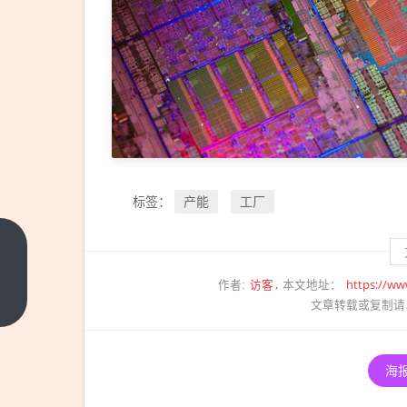
产能
工厂
标签：
2026
版防
访客
https://ww
作者:
本文地址：
范电
上一
文章转载或复制请
篇
信网
络诈
骗宣
海
传手