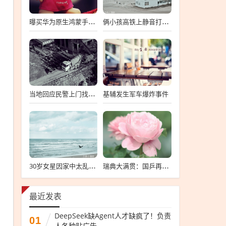
曝买华为原生鸿蒙手机要签知情书
俩小孩高铁上静音打架只动手不动嘴
基辅发生军车爆炸事件
当地回应民警上门找曝光者谈话
30岁女星因家中太乱发文致歉
瑞典大满贯：国乒再赢2场
最近发表
DeepSeek缺Agent人才缺疯了！负责
01
人各种贴广告