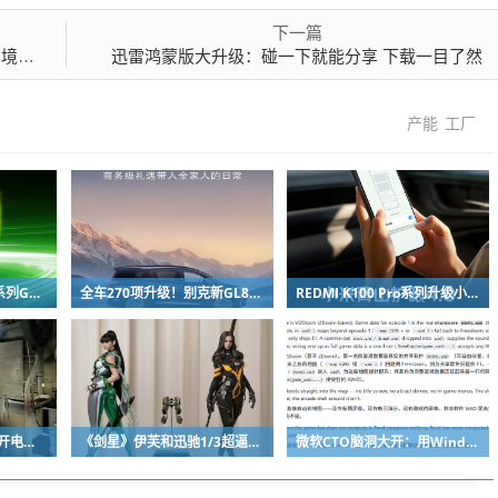
下一篇
能体
迅雷鸿蒙版大升级：碰一下就能分享 下载一目了然
产能
工厂
速度拉满！沐曦曦云C系列GPU实现MiniMax H3模型首日适配
全车270项升级！别克新GL8陆尚MPV官图出炉：锦绣前程豪华座舱
REDMI K100 Pro系列升级小米青山护眼4.0：新增防晕车模式 坐车刷手机不易晕
快递员倒车突然失控撞开电梯门 连人带车坠下10米深电梯井
《剑星》伊芙和迅驰1/3超逼真手办最终图 万元售价顷刻售罄！
微软CTO脑洞大开：用Windows画图当显示器跑Doom！逐帧粘贴到画布