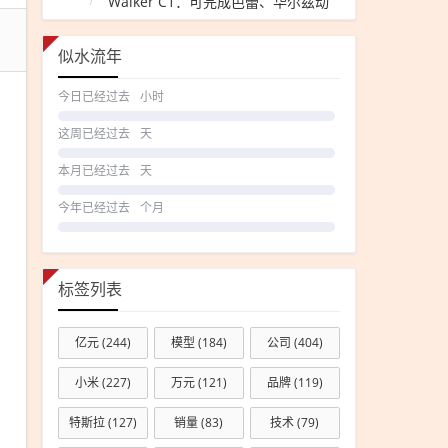
Walker C1：可完成芭蕾、华尔兹动
能分
作
享
似水流年
下载
一目
今日已经过去
小时
了然
这周已经过去
天
本月已经过去
天
今年已经过去
个月
标签列表
亿元
(244)
模型
(184)
公司
(404)
小米
(227)
万元
(121)
品牌
(119)
特斯拉
(127)
销量
(83)
技术
(79)