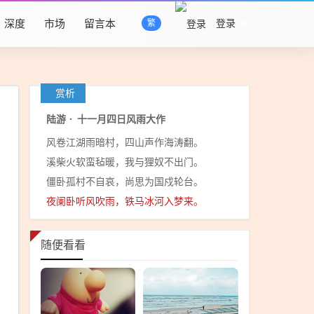
深度
市场
留言本
登录
繁
赏析
陆游
·
十一月四日风雨大作
风卷江湖雨暗村，四山声作海涛翻。
溪柴火软蛮毡暖，我与狸奴不出门。
僵卧孤村不自哀，尚思为国戍轮台。
夜阑卧听风吹雨，铁马冰河入梦来。
随便看看