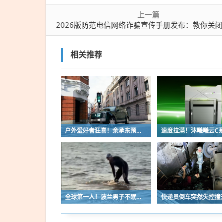
册发
上一篇
布：
2026版防范电信网络诈骗宣传手册发布：教你关闭境外来电、新增803反诈智
教你
关闭
相关推荐
境外
来
电、
新增
803
反诈
户外爱好者狂喜！余承东预热享界G9：配电动顶帐、尾门厨房
智能
体
全球第一人！波兰男子不眠不休游泳56小时横渡波罗的海