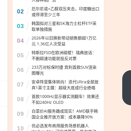
厄尔尼诺+乙醇双压夹击，印度糖出口
02
或停滞至少三年
韩国拟对三星和SK海力士杠杆ETF采
03
取单独措施
2026年以旧换新带动销售额超1万亿
04
元 1.36亿人次受益
特斯拉FSD在欧洲碰壁！瑞典放话：
05
不删超速功能就投反对票
233万对标保时捷 宾利首款SUV渲染
06
图曝光
迅雷
安卓阵营集体转向！迭代Ultra全部放
07
弃1英寸主摄：超级大底成行业绝唱
鸿蒙
版大
首款1000Hz显示器实测翻车！效果还
下一
08
不如240Hz OLED
篇
升
白菜价AI服务器成现实！AMD联手韩
级：
09
国企业推开放方案：成本暴降90%
碰一
优必选发布商用服务场景机器人
下就
10