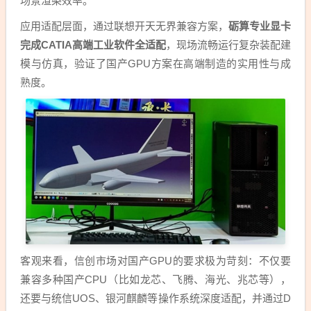
场景渲染效率。
应用适配层面，通过联想开天无界兼容方案，
砺算专业显卡
完成CATIA高端工业软件全适配
，现场流畅运行复杂装配建
模与仿真，验证了国产GPU方案在高端制造的实用性与成
熟度。
客观来看，信创市场对国产GPU的要求极为苛刻：不仅要
兼容多种国产CPU（比如龙芯、飞腾、海光、兆芯等），
还要与统信UOS、银河麒麟等操作系统深度适配，并通过D