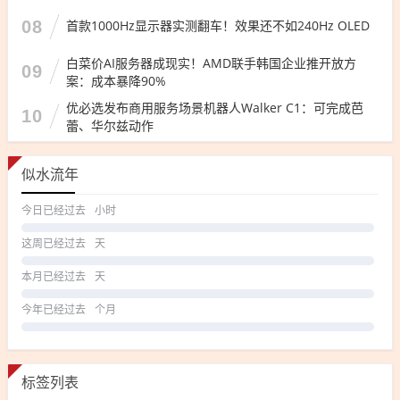
08
首款1000Hz显示器实测翻车！效果还不如240Hz OLED
白菜价AI服务器成现实！AMD联手韩国企业推开放方
09
案：成本暴降90%
优必选发布商用服务场景机器人Walker C1：可完成芭
10
蕾、华尔兹动作
似水流年
今日已经过去
小时
这周已经过去
天
本月已经过去
天
今年已经过去
个月
标签列表