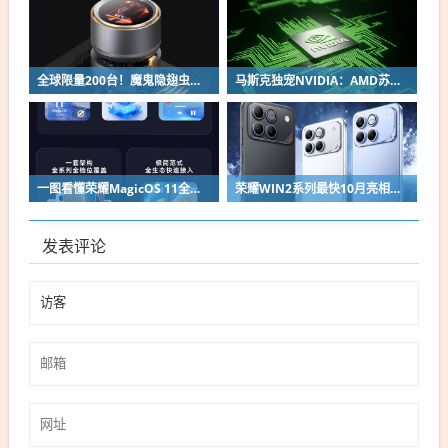
全球限量200台！魔鬼隐翅虫欧米伽L36 Ultra液冷预售：可动冷头售2999元
马斯克独宠NVIDIA：AMD苏姿丰淡定回应
一图看懂荣耀MagicOS 11全新双架构：安卓底层重构 液态玻璃效果拉满
荣耀WIN2系列最快10月亮相：2nm芯片+万级电池组合同档唯一
发表评论