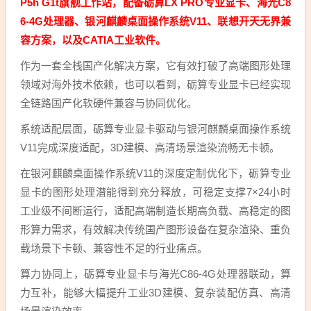
P5h G1t旗舰工作站，配备砺算LX PRO专业显卡、海光C8
6-4G处理器、银河麒麟桌面操作系统V11、联想开天无界兼
容方案，以及CATIA工业软件。
作为一套全栈国产化解决方案，它有效打破了高端图形处理
领域对海外技术依赖，也可以看到，砺算专业显卡已经实现
全链路国产化软硬件兼容与协同优化。
系统适配层面，砺算专业显卡驱动与银河麒麟桌面操作系统
V11完成深度适配，3D建模、高清场景渲染流畅无卡顿。
在银河麒麟桌面操作系统V11的深度定制优化下，砺算专业
显卡的图形处理潜能得到充分释放，可稳定支撑7×24小时
工业级不间断运行，适配高端制造长期高负载、高稳定的图
形算力需求，有效解决传统国产图形设备在复杂渲染、重负
载场景下卡顿、兼容性不足的行业痛点。
算力协同上，砺算专业显卡与海光C86-4G处理器联动，算
力互补，能够大幅提升工业3D建模、复杂装配仿真、高清