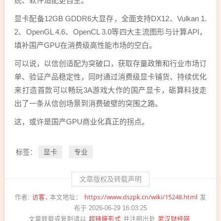
统、软件适配更自主。
显卡配备12GB GDDR6大显存，全面支持DX12、Vulkan 1.
2、OpenGL 4.6、OpenCL 3.0等四大主流图形与计算API，
填补国产GPU在消费级高性能市场的空白。
可以说，以信创适配为突破口，获取存量政策和行业市场订
单、验证产品稳定性，同时通过消费级显卡铺货、持续优化
来打造首款可以畅玩3A游戏大作的国产显卡，砺算科技走
出了一条从信创场景到消费破壁的突围之路。
这，或许是国产GPU商业化真正的拐点。
显卡
专业
标签：
文章版权及转载声明
访客
https://www.dszpk.cn/wiki/15248.html
作者:
本文地址：
发
布于 2026-06-29 16:03:25
超链接形式
武汉财经网
文章转载或复制请以
并注明出处