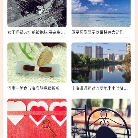
卫星图像显示以军将有大动作
女子怀疑57年前被抱错 寻亲生父母
河南一美食节海盗船拦腰折断
上海遭遇强对流局地半小时降温13℃