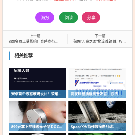
海报
阅读
分享
上一篇
下一篇
380名员工受影响！育碧宣布内部重组并关闭两家工作室
破解“万岛之国”物流难题 峰飞V2000CG获印尼适航认证
相关推荐
安卓首个液态玻璃设计！荣耀MagicOS 11内测招募开启：17款机型首批升级
网友吐槽质疑高管发言！徐洁云回应“孩go”言论争议：是小米用户宠物名
899元拿下院线级光子仪 DOCO童颜超光炮小米有品众筹上线
SpaceX火箭残骸撞击月球：留下直径约30米巨坑