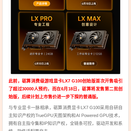
此前，砺算消费级游戏显卡LX7 G100创始版首次开售吸引
了超过30000人预约，而在6月18日，砺算将发售第二批创
始版，后续计划上市售价进一步下探的普通版。
与专业显卡一脉相承，砺算消费显卡LX7 G100采用自研自
主知识产权的TrueGPU天图架构和AI Powered GPU技术，
拥有自主指令集和IP知识产权，全链条可控，驱动开发和系