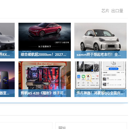
芯片
出口量
小米YU7最强对手！智界RX新车申报：低趴车身颜值出众
综合续航超2000km！2027款奇瑞风云A9L上市：限时13.99万起
samrt终于想起老本行！全新微型纯电双座轿车精灵#2申报
中兴TOPFLOW直播神器宣布8月14日开售：Wi-Fi 7 最多连接64台设备
辉帆HS 420《辐射》核子可乐定制版机箱亮相：2027年正式发售
传片神器！鸿蒙版QQ全面升级：10G大文件免压缩直传