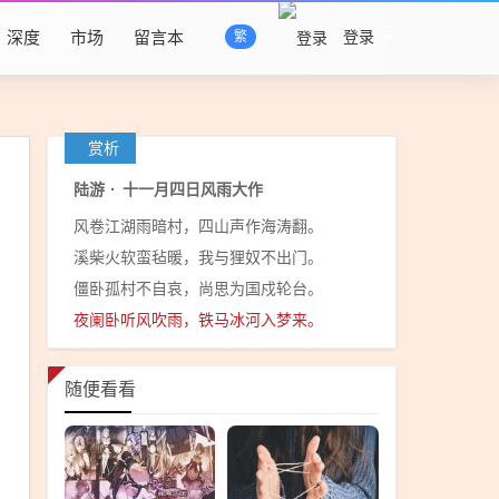
深度
市场
留言本
登录
繁
赏析
陆游
·
十一月四日风雨大作
风卷江湖雨暗村，四山声作海涛翻。
溪柴火软蛮毡暖，我与狸奴不出门。
僵卧孤村不自哀，尚思为国戍轮台。
夜阑卧听风吹雨，铁马冰河入梦来。
随便看看