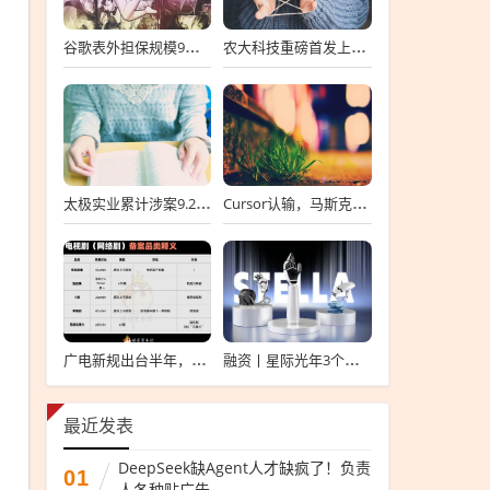
谷歌表外担保规模9个月涨6倍至438亿美元，用“财务兜底”换TPU芯片订单
农大科技重磅首发上会，北交所募资达4.13亿元，科技创新引领未来发展！
太极实业累计涉案9.2亿元，股价一周跌超30%，子公司起诉讨要6396万工程款
Cursor认输，马斯克没赢
广电新规出台半年，影视公司看懂这套“IP宇宙说明书”了吗？
融资丨星际光年3个月内连续完成2轮融资，累计融资亿元
最近发表
DeepSeek缺Agent人才缺疯了！负责
01
人各种贴广告