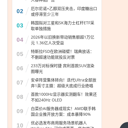
厄尔尼诺+乙醇双压夹击，印度糖出口
02
或停滞至少三年
韩国拟对三星和SK海力士杠杆ETF采
03
取单独措施
2026年以旧换新带动销售额超1万亿
04
元 1.36亿人次受益
特斯拉FSD在欧洲碰壁！瑞典放话：
05
不删超速功能就投反对票
233万对标保时捷 宾利首款SUV渲染
06
图曝光
安卓阵营集体转向！迭代Ultra全部放
07
弃1英寸主摄：超级大底成行业绝唱
首款1000Hz显示器实测翻车！效果还
08
不如240Hz OLED
白菜价AI服务器成现实！AMD联手韩
09
国企业推开放方案：成本暴降90%
优必选发布商用服务场景机器人
10