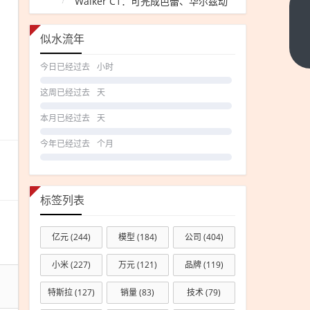
Walker C1：可完成芭蕾、华尔兹动
到手
作
599
似水流年
元
下一
篇
小米
今日已经过去
小时
米家
这周已经过去
天
首款
便携
本月已经过去
天
咖啡
今年已经过去
个月
机发
布：
胶
标签列表
囊、
咖啡
亿元
(244)
模型
(184)
公司
(404)
粉一
机搞
小米
(227)
万元
(121)
品牌
(119)
定
特斯拉
(127)
销量
(83)
技术
(79)