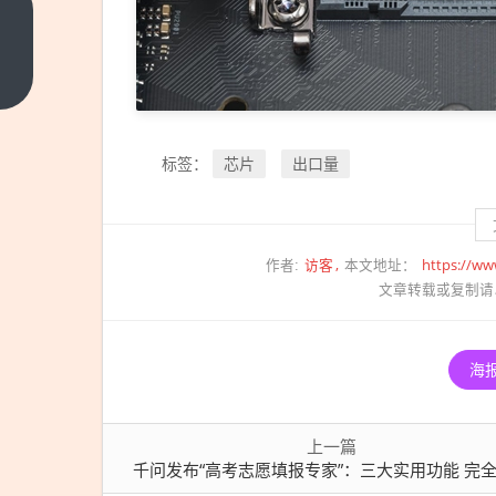
千问
发布
“高考
上一
篇
志愿
填报
专
芯片
出口量
标签：
家”：
三大
实用
访客
https://ww
作者:
本文地址：
功能
文章转载或复制请
完全
免费
海
上一篇
千问发布“高考志愿填报专家”：三大实用功能 完