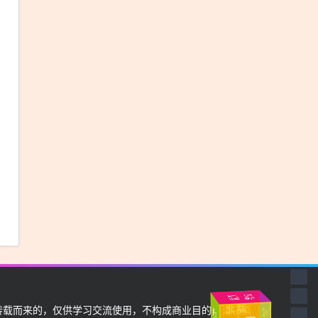
武汉
挺
住
加
油
载而来的，仅供学习交流使用，不构成商业目的，请谨慎
中
国