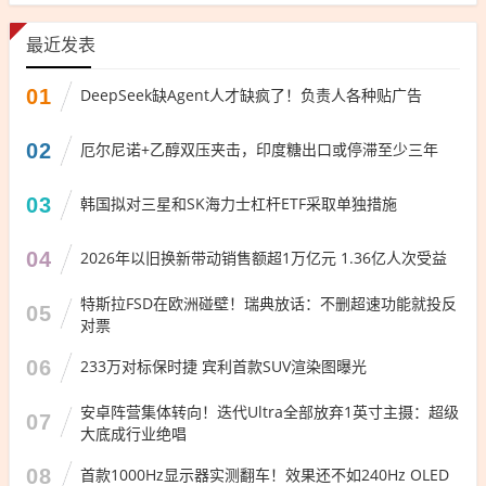
最近发表
01
DeepSeek缺Agent人才缺疯了！负责人各种贴广告
02
厄尔尼诺+乙醇双压夹击，印度糖出口或停滞至少三年
03
韩国拟对三星和SK海力士杠杆ETF采取单独措施
04
2026年以旧换新带动销售额超1万亿元 1.36亿人次受益
特斯拉FSD在欧洲碰壁！瑞典放话：不删超速功能就投反
05
对票
06
233万对标保时捷 宾利首款SUV渲染图曝光
安卓阵营集体转向！迭代Ultra全部放弃1英寸主摄：超级
07
大底成行业绝唱
08
首款1000Hz显示器实测翻车！效果还不如240Hz OLED