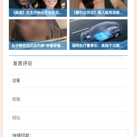
《痴迷》女主开始玩生化危机了！自曝有参演机会
《塞尔达传说》真人版再添美女！曾出演冯小刚电影
女子称名创优品内裤“穿着穿着掉了”让其颜面尽失 品牌方客服回应：已启动紧急调查
福特执行董事长：美国不可能永远把中国车企挡在门外 进来也有信心击败
发表评论
快捷回复：