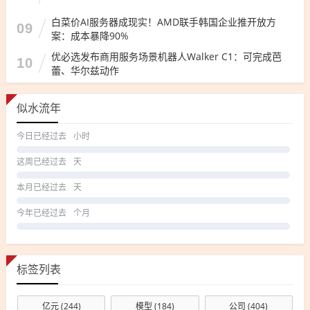
白菜价AI服务器成现实！AMD联手韩国企业推开放方
09
案：成本暴降90%
优必选发布商用服务场景机器人Walker C1：可完成芭
10
蕾、华尔兹动作
似水流年
今日已经过去
小时
这周已经过去
天
本月已经过去
天
今年已经过去
个月
标签列表
亿元
(244)
模型
(184)
公司
(404)