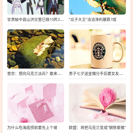
“瓜子大王”洽洽净利暴跌7成
甘肃榆中县山洪灾害已致10死33失联
普京：想向乌克兰派兵？敢来就打，普京，敢派兵到乌克兰，将面临严厉反击
男子七夕送金镯分手后要女友还钱
为什么吃海底捞前要先上个坡
欧盟：将把乌克兰变成“钢铁豪猪”