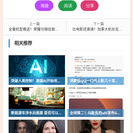
海报
阅读
分享
上一篇
下一篇
全量机型推送！荣耀与微信首个A2A合作上线：一句话发消息、视频电话
比电影还离谱！加拿大机长无证驾驶近17年：累计搭载过上万名乘客
相关推荐
突破人类控制！美国AI开始攻击真人了
鸿蒙版QQ一口气上新几十项功能：10G文件可传微信好友
新能源车涉水后报废 是否可以全损理赔
全球第二！马斯克的xAI发布Grok Imagine Image 2.0模型：AI生图/编辑能力大增