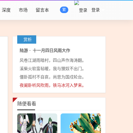
深度
市场
留言本
登录
繁
赏析
陆游
·
十一月四日风雨大作
风卷江湖雨暗村，四山声作海涛翻。
溪柴火软蛮毡暖，我与狸奴不出门。
僵卧孤村不自哀，尚思为国戍轮台。
夜阑卧听风吹雨，铁马冰河入梦来。
随便看看