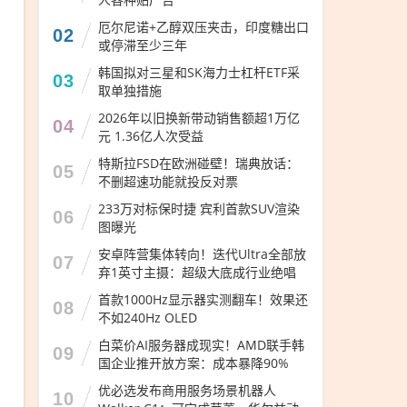
厄尔尼诺+乙醇双压夹击，印度糖出口
02
或停滞至少三年
韩国拟对三星和SK海力士杠杆ETF采
03
取单独措施
2026年以旧换新带动销售额超1万亿
04
元 1.36亿人次受益
特斯拉FSD在欧洲碰壁！瑞典放话：
05
不删超速功能就投反对票
233万对标保时捷 宾利首款SUV渲染
06
图曝光
安卓阵营集体转向！迭代Ultra全部放
07
弃1英寸主摄：超级大底成行业绝唱
首款1000Hz显示器实测翻车！效果还
08
不如240Hz OLED
白菜价AI服务器成现实！AMD联手韩
09
国企业推开放方案：成本暴降90%
优必选发布商用服务场景机器人
10