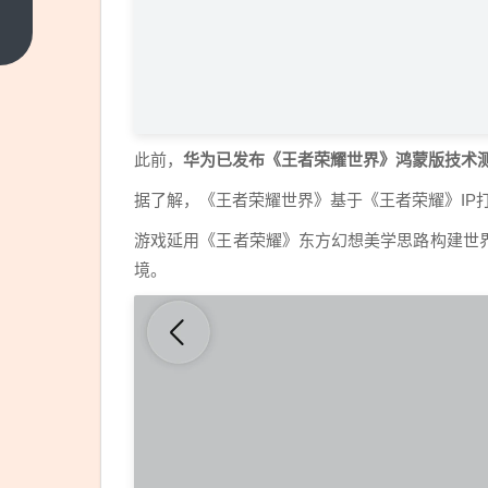
最有
钱美
上一
篇
联储
主席
要来
了：
此前，
华为已发布《王者荣耀世界》鸿蒙版技术测
身家
据了解，《王者荣耀世界》基于《王者荣耀》IP
近2
亿美
游戏延用《王者荣耀》东方幻想美学思路构建世
元
境。
妻子
比他
更有
钱