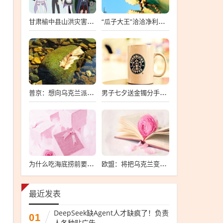
甘肃榆中县山洪灾害已致10死33失联
“瓜子大王”洽洽净利暴跌7成
普京：想向乌克兰派兵？敢来就打，普京，敢派兵到乌克兰，将面临严厉反击
男子七夕送金镯分手后要女友还钱
为什么吃海底捞前要先上个坡
欧盟：将把乌克兰变成“钢铁豪猪”
最近发表
DeepSeek缺Agent人才缺疯了！负责
01
人各种贴广告