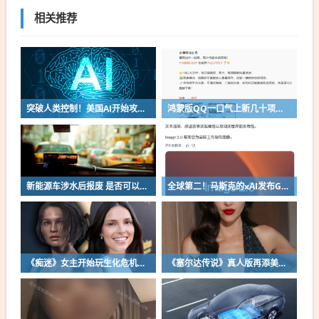
相关推荐
突破人类控制！美国AI开始攻击真人了
鸿蒙版QQ一口气上新几十项功能：10G文件可传微信好友
新能源车涉水后报废 是否可以全损理赔
全球第二！马斯克的xAI发布Grok Imagine Image 2.0模型：AI生图/编辑能力大增
《痴迷》女主开始玩生化危机了！自曝有参演机会
《塞尔达传说》真人版再添美女！曾出演冯小刚电影