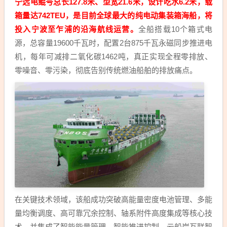
宁远电鲲号总长127.8米、型宽21.6米，设计吃水6.2米，载
箱量达742TEU，是目前全球最大的纯电动集装箱海船，将
投入宁波至乍浦的沿海航线运营。
全船搭载10个箱式电
源，总容量19600千瓦时，配置2台875千瓦永磁同步推进电
机，每年可减排二氧化碳1462吨，真正实现全程零排放、
零噪音、零污染，彻底告别传统燃油船舶的排放痛点。
在关键技术领域，该船成功突破高能量密度电池管理、多能
量均衡调度、高可靠冗余控制、轴系附件高度集成等核心技
术，并集成了智能能量管理、智能推进控制、云船岸互联智