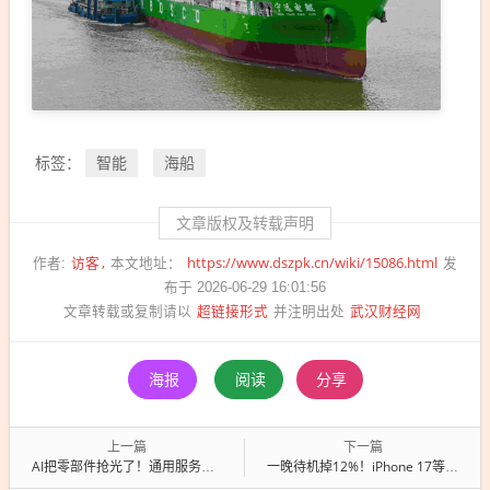
智能
海船
标签：
文章版权及转载声明
访客
https://www.dszpk.cn/wiki/15086.html
作者:
本文地址：
发
布于 2026-06-29 16:01:56
超链接形式
武汉财经网
文章转载或复制请以
并注明出处
海报
阅读
分享
上一篇
下一篇
AI把零部件抢光了！通用服务器被卡哭：PCB/CPU交期排到明年
一晚待机掉12%！iPhone 17等升级系统后引果粉吐槽 掉电巨快：苹果给说明