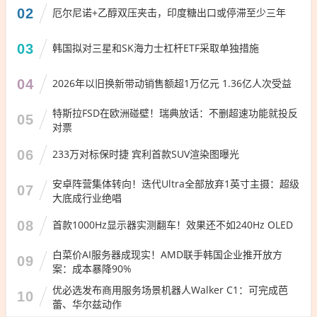
02
厄尔尼诺+乙醇双压夹击，印度糖出口或停滞至少三年
03
韩国拟对三星和SK海力士杠杆ETF采取单独措施
04
2026年以旧换新带动销售额超1万亿元 1.36亿人次受益
特斯拉FSD在欧洲碰壁！瑞典放话：不删超速功能就投反
05
对票
06
233万对标保时捷 宾利首款SUV渲染图曝光
安卓阵营集体转向！迭代Ultra全部放弃1英寸主摄：超级
07
大底成行业绝唱
08
首款1000Hz显示器实测翻车！效果还不如240Hz OLED
白菜价AI服务器成现实！AMD联手韩国企业推开放方
09
案：成本暴降90%
优必选发布商用服务场景机器人Walker C1：可完成芭
10
蕾、华尔兹动作