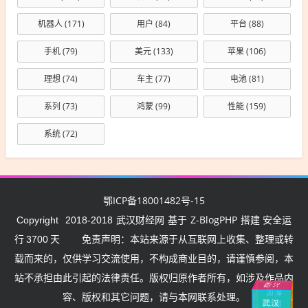
机器人
(171)
用户
(84)
平台
(88)
手机
(79)
美元
(133)
苹果
(106)
理想
(74)
车主
(77)
电池
(81)
系列
(73)
鸿蒙
(99)
性能
(159)
系统
(72)
鄂ICP备18001482号-15
武汉财经网
Z-BlogPHP
Copyright
2018-2018
基于
搭建 安全运
行
3700
天
免责声明：本站来源于从互联网上收集、整理或转
载而来的，仅供学习交流使用，不构成商业目的，请谨慎参阅，本
站不承担由此引起的法律责任。版权归原作者所有，如涉及作品内
武汉挺住
加油
中
国
容、版权和其它问题，请与本网联系处理。
湖
北
加
武汉
中国
加
油