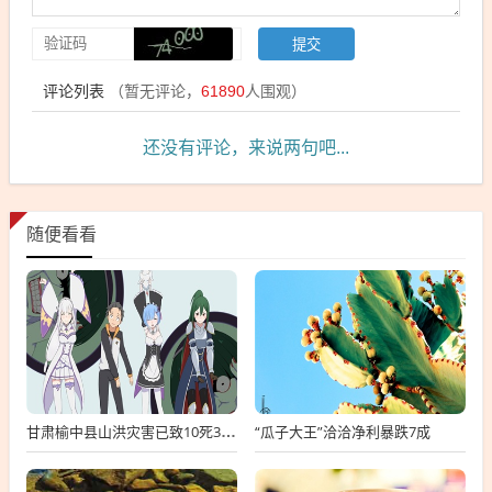
评论列表
（暂无评论，
61890
人围观）
还没有评论，来说两句吧...
随便看看
“瓜子大王”洽洽净利暴跌7成
甘肃榆中县山洪灾害已致10死33失联