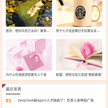
普京：想向乌克兰派兵？敢来就打，普京，敢派兵到乌克兰，将面临严厉反击
男子七夕送金镯分手后要女友还钱
为什么吃海底捞前要先上个坡
欧盟：将把乌克兰变成“钢铁豪猪”
最近发表
01
DeepSeek缺Agent人才缺疯了！负责人各种贴广告