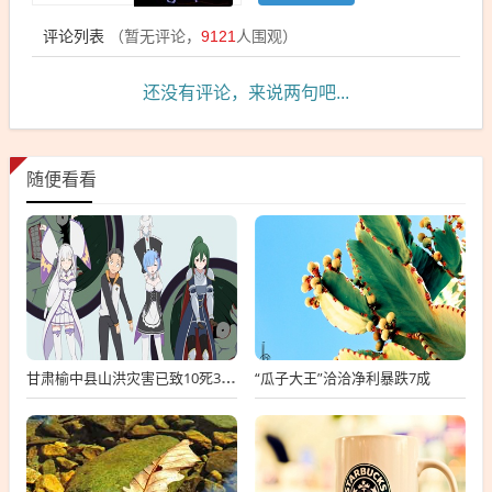
评论列表
（暂无评论，
9121
人围观）
还没有评论，来说两句吧...
随便看看
“瓜子大王”洽洽净利暴跌7成
甘肃榆中县山洪灾害已致10死33失联