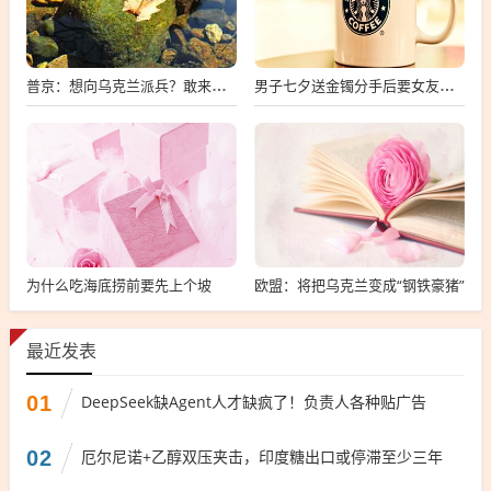
普京：想向乌克兰派兵？敢来就打，普京，敢派兵到乌克兰，将面临严厉反击
男子七夕送金镯分手后要女友还钱
为什么吃海底捞前要先上个坡
欧盟：将把乌克兰变成“钢铁豪猪”
最近发表
01
DeepSeek缺Agent人才缺疯了！负责人各种贴广告
02
厄尔尼诺+乙醇双压夹击，印度糖出口或停滞至少三年