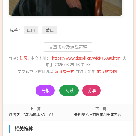
瓜田
黄瓜
标签：
文章版权及转载声明
访客
https://www.dszpk.cn/wiki/15080.html
作者:
本文地址：
发
布于 2026-06-29 16:01:53
超链接形式
武汉财经网
文章转载或复制请以
并注明出处
海报
阅读
分享
上一篇
下一篇
微信这一“渣”功能太实用了！不耗流量、不加好友 照片原画传
央视曝光哩布哩布AI生成内容涉黄 官方致歉：已对风险路径全面封堵
相关推荐