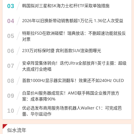
03
韩国拟对三星和SK海力士杠杆ETF采取单独措施
04
2026年以旧换新带动销售额超1万亿元 1.36亿人次受益
特斯拉FSD在欧洲碰壁！瑞典放话：不删超速功能就投反
05
对票
06
233万对标保时捷 宾利首款SUV渲染图曝光
安卓阵营集体转向！迭代Ultra全部放弃1英寸主摄：超级
07
大底成行业绝唱
08
首款1000Hz显示器实测翻车！效果还不如240Hz OLED
白菜价AI服务器成现实！AMD联手韩国企业推开放方
09
案：成本暴降90%
优必选发布商用服务场景机器人Walker C1：可完成芭
10
蕾、华尔兹动作
似水流年