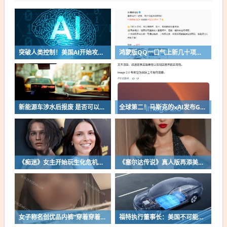
突破人类控制！美国AI开始攻击真人了
鸿蒙版QQ一口气上新几十项功能：10G文件可传微信好友
新能源车涉水后报废 是否可以全损理赔
全球第二！马斯克的xAI发布Grok Imagine Image 2.0模型：AI生图/编辑能力大增
《痴迷》女主开始玩生化危机了！自曝有参演机会
《塞尔达传说》真人版再添美女！曾出演冯小刚电影
女子称名创优品内裤“穿着穿着掉了”让其颜面尽失 品牌方客服回应：已启动紧急调查
福特执行董事长：美国不可能永远把中国车企挡在门外 进来也有信心击败