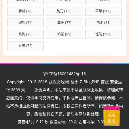
手机
(79)
美元
(133)
苹果
(106)
理想
(74)
车主
(77)
电池
(81)
系列
(73)
鸿蒙
(99)
性能
(159)
系统
(72)
鄂ICP备18001482号-15
武汉财经网
Z-BlogPHP
Copyright
2018-2018
基于
搭建 安全运
行
3699
天
免责声明：本站来源于从互联网上收集、整理或转
载而来的，仅供学习交流使用，不构成商业目的，请谨慎参阅，本
站不承担由此引起的法律责任。版权归原作者所有，如涉及作品内
武汉
挺住
加油
中
国
容、版权和其它问题，请与本网联系处理。
湖
北
加
武汉
中国
加
油
油
加油
页面耗时：0.12 秒
数据查询：20 次
占用内存：3.99 MB
加油
中国