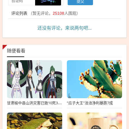
评论列表
（暂无评论，
25108
人围观）
还没有评论，来说两句吧...
随便看看
“瓜子大王”洽洽净利暴跌7成
甘肃榆中县山洪灾害已致10死33失联