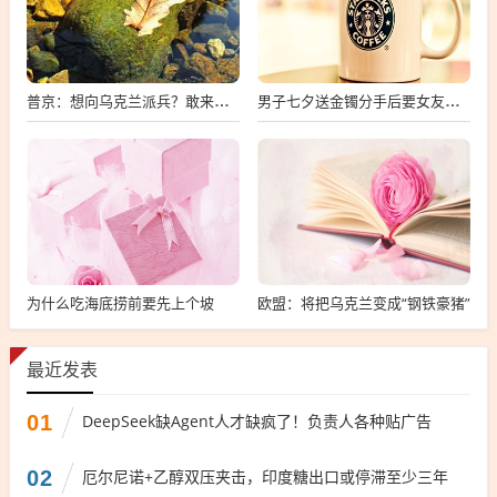
普京：想向乌克兰派兵？敢来就打，普京，敢派兵到乌克兰，将面临严厉反击
男子七夕送金镯分手后要女友还钱
为什么吃海底捞前要先上个坡
欧盟：将把乌克兰变成“钢铁豪猪”
最近发表
01
DeepSeek缺Agent人才缺疯了！负责人各种贴广告
02
厄尔尼诺+乙醇双压夹击，印度糖出口或停滞至少三年