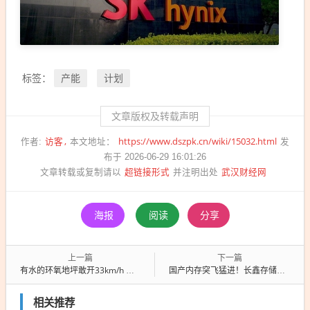
产能
计划
标签：
文章版权及转载声明
访客
https://www.dszpk.cn/wiki/15032.html
作者:
本文地址：
发
布于 2026-06-29 16:01:26
超链接形式
武汉财经网
文章转载或复制请以
并注明出处
海报
阅读
分享
上一篇
下一篇
有水的环氧地坪敢开33km/h 车主控诉理想新车“刹车失灵”
国产内存突飞猛进！长鑫存储量产12层堆叠HBM：与韩系厂商差距已不到3年
相关推荐