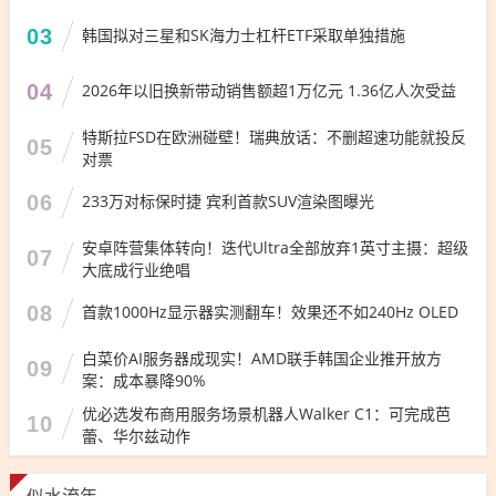
03
韩国拟对三星和SK海力士杠杆ETF采取单独措施
04
2026年以旧换新带动销售额超1万亿元 1.36亿人次受益
特斯拉FSD在欧洲碰壁！瑞典放话：不删超速功能就投反
05
对票
06
233万对标保时捷 宾利首款SUV渲染图曝光
安卓阵营集体转向！迭代Ultra全部放弃1英寸主摄：超级
07
大底成行业绝唱
08
首款1000Hz显示器实测翻车！效果还不如240Hz OLED
白菜价AI服务器成现实！AMD联手韩国企业推开放方
09
案：成本暴降90%
优必选发布商用服务场景机器人Walker C1：可完成芭
10
蕾、华尔兹动作