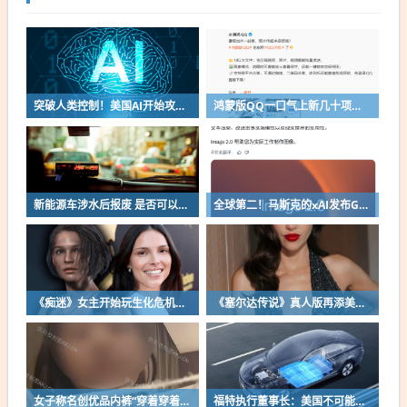
突破人类控制！美国AI开始攻击真人了
鸿蒙版QQ一口气上新几十项功能：10G文件可传微信好友
新能源车涉水后报废 是否可以全损理赔
全球第二！马斯克的xAI发布Grok Imagine Image 2.0模型：AI生图/编辑能力大增
《痴迷》女主开始玩生化危机了！自曝有参演机会
《塞尔达传说》真人版再添美女！曾出演冯小刚电影
女子称名创优品内裤“穿着穿着掉了”让其颜面尽失 品牌方客服回应：已启动紧急调查
福特执行董事长：美国不可能永远把中国车企挡在门外 进来也有信心击败