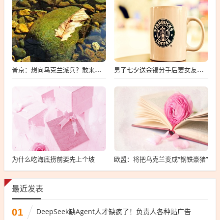
普京：想向乌克兰派兵？敢来就打，普京，敢派兵到乌克兰，将面临严厉反击
男子七夕送金镯分手后要女友还钱
为什么吃海底捞前要先上个坡
欧盟：将把乌克兰变成“钢铁豪猪”
最近发表
01
DeepSeek缺Agent人才缺疯了！负责人各种贴广告