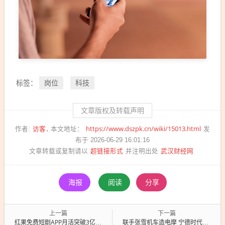
岗位
科技
标签：
文章版权及转载声明
访客
https://www.dszpk.cn/wiki/15013.html
作者:
本文地址：
发
布于 2026-06-29 16:01:16
超链接形式
武汉财经网
文章转载或复制请以
并注明出处
海报
阅读
分享
上一篇
下一篇
红果免费短剧APP月活突破3亿大关：两年半用户暴增30倍
联手张雪机车造电摩 宁德时代旗下公司新能安回应：合作初步接洽中