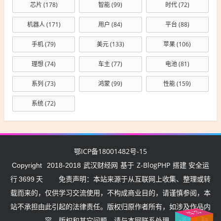
芯片
(178)
智能
(99)
时代
(72)
机器人
(171)
用户
(84)
平台
(88)
手机
(79)
美元
(133)
苹果
(106)
理想
(74)
车主
(77)
电池
(81)
系列
(73)
鸿蒙
(99)
性能
(159)
系统
(72)
鄂ICP备18001482号-15
武汉财经网
Z-BlogPHP
Copyright
2018-2018
基于
搭建 安全运
行
3699
天
免责声明：本站来源于从互联网上收集、整理或转
载而来的，仅供学习交流使用，不构成商业目的，请谨慎参阅，本
站不承担由此引起的法律责任。版权归原作者所有，如涉及作品内
住
武
汉挺
湖北
武
汉
加
容、版权和其它问题，请与本网联系处理。