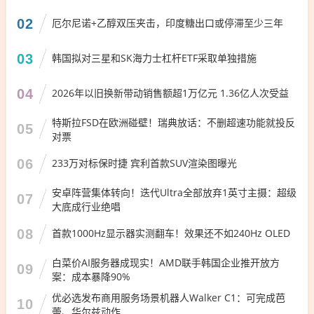
02
厄尔尼诺+乙醇双压夹击，印度糖出口或停滞至少三年
03
韩国拟对三星和SK海力士杠杆ETF采取单独措施
04
2026年以旧换新带动销售额超1万亿元 1.36亿人次受益
特斯拉FSD在欧洲碰壁！瑞典放话：不删超速功能就投反
05
对票
06
233万对标保时捷 宾利首款SUV渲染图曝光
安卓阵营集体转向！迭代Ultra全部放弃1英寸主摄：超级
07
大底成行业绝唱
08
首款1000Hz显示器实测翻车！效果还不如240Hz OLED
白菜价AI服务器成现实！AMD联手韩国企业推开放方
09
案：成本暴降90%
优必选发布商用服务场景机器人Walker C1：可完成芭
10
蕾、华尔兹动作