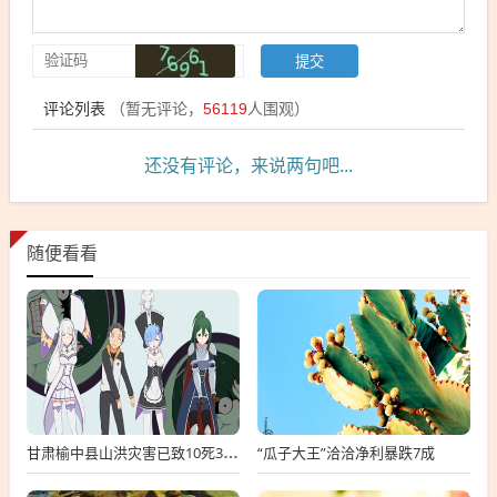
评论列表
（暂无评论，
56119
人围观）
还没有评论，来说两句吧...
随便看看
“瓜子大王”洽洽净利暴跌7成
甘肃榆中县山洪灾害已致10死33失联