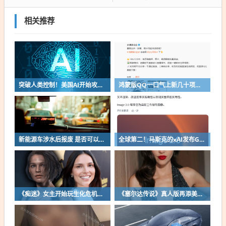
相关推荐
突破人类控制！美国AI开始攻击真人了
鸿蒙版QQ一口气上新几十项功能：10G文件可传微信好友
新能源车涉水后报废 是否可以全损理赔
全球第二！马斯克的xAI发布Grok Imagine Image 2.0模型：AI生图/编辑能力大增
《痴迷》女主开始玩生化危机了！自曝有参演机会
《塞尔达传说》真人版再添美女！曾出演冯小刚电影