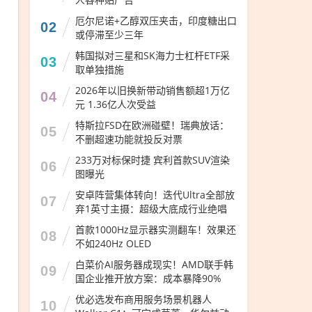
厄尔尼诺+乙醇双压夹击，印度糖出口
02
或停滞至少三年
韩国拟对三星和SK海力士杠杆ETF采
03
取单独措施
2026年以旧换新带动销售额超1万亿
04
元 1.36亿人次受益
特斯拉FSD在欧洲碰壁！瑞典放话：
05
不删超速功能就投反对票
233万对标保时捷 宾利首款SUV渲染
06
图曝光
安卓阵营集体转向！迭代Ultra全部放
07
弃1英寸主摄：超级大底成行业绝唱
首款1000Hz显示器实测翻车！效果还
08
不如240Hz OLED
白菜价AI服务器成现实！AMD联手韩
09
国企业推开放方案：成本暴降90%
优必选发布商用服务场景机器人
10