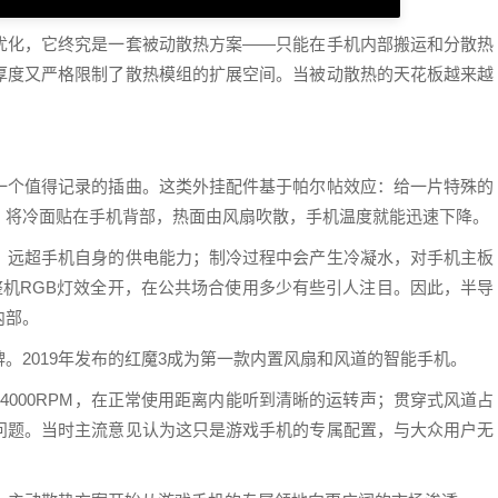
优化，它终究是一套被动散热方案——只能在手机内部搬运和分散热
厚度又严格限制了散热模组的扩展空间。当被动散热的天花板越来越
一个值得记录的插曲。这类外挂配件基于帕尔帖效应：给一片特殊的
。将冷面贴在手机背部，热面由风扇吹散，手机温度就能迅速下降。
，远超手机自身的供电能力；制冷过程中会产生冷凝水，对手机主板
整机RGB灯效全开，在公共场合使用多少有些引人注目。因此，半导
内部。
。2019年发布的红魔3成为第一款内置风扇和风道的智能手机。
4000RPM，在正常使用距离内能听到清晰的运转声；贯穿式风道占
问题。当时主流意见认为这只是游戏手机的专属配置，与大众用户无