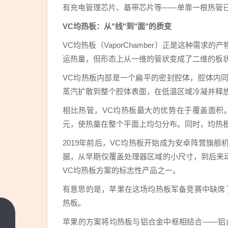
有充电管理芯片、基带芯片等——单靠一根热管
VC均热板：从"线"到"面"的质变
VC均热板（VaporChamber）正是这种需
运热量，但形态上从一维的管状变成了二维的板
VC均热板内部是一个扁平的密封腔体，腔体内
蒸汽扩散到整个腔体表面，在低温区域冷凝并释
相比热管，VC均热板最大的优势在于覆盖面积
元，使热量在整个平面上均匀分布。同时，均热
2019年前后，VC均热板开始成为安卓阵营旗
据，从早期仅覆盖处理器区域的小尺寸，到后来动辄超
VC均热板方案的标志性产品之一。
有意思的是，苹果在这场均热板军备竞赛中缺席了很久。直
热板。
3亿
苹果的方案将均热板与铝合金中框相结合——铝