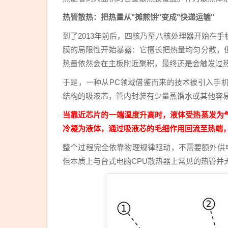
热管散热：把热量从"摊煎饼"变成"快递运输"
到了2013年前后，四核乃至八核处理器开始在
膜的局限性开始暴露：它擅长把热量均匀分散，
热量依然会在主板附近聚积，最终还是会触发过
于是，一种从PC领域借鉴而来的技术被引入手
结构的吸液芯，管内封装有少量蒸馏水或其他容
当靠近芯片的一端温度升高时，液体受热蒸发为
冷凝为液体，通过吸液芯的毛细作用回流至热端
整个过程完全依靠物理规律驱动，不需要额外供
但本质上与台式电脑CPU散热器上常见的热管并