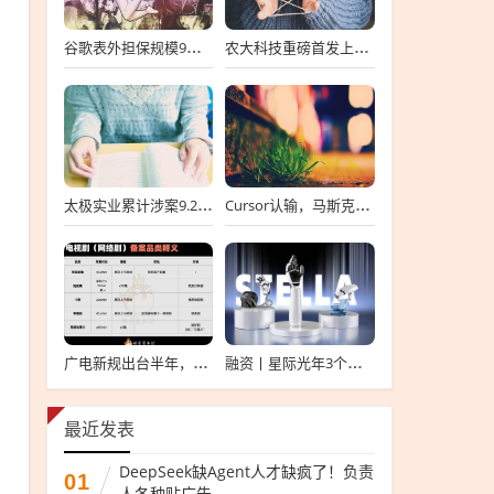
谷歌表外担保规模9个月涨6倍至438亿美元，用“财务兜底”换TPU芯片订单
农大科技重磅首发上会，北交所募资达4.13亿元，科技创新引领未来发展！
太极实业累计涉案9.2亿元，股价一周跌超30%，子公司起诉讨要6396万工程款
Cursor认输，马斯克没赢
广电新规出台半年，影视公司看懂这套“IP宇宙说明书”了吗？
融资丨星际光年3个月内连续完成2轮融资，累计融资亿元
最近发表
DeepSeek缺Agent人才缺疯了！负责
01
人各种贴广告