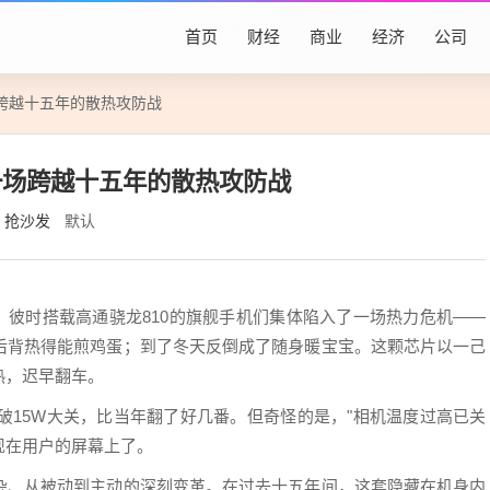
首页
财经
商业
经济
公司
跨越十五年的散热攻防战
一场跨越十五年的散热攻防战
抢沙发
默认
子。彼时搭载高通骁龙810的旗舰手机们集体陷入了一场热力危机——
后背热得能煎鸡蛋；到了冬天反倒成了随身暖宝宝。这颗芯片以一己
热，迟早翻车。
突破15W大关，比当年翻了好几番。但奇怪的是，"相机温度过高已关
现在用户的屏幕上了。
杂、从被动到主动的深刻变革。在过去十五年间，这套隐藏在机身内