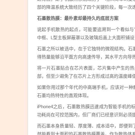
部的降温系统大致经历了四个关键阶段，每一次
石墨散热膜：最朴素却最持久的底层方案
说起手机散热的起点，可能要追溯到一个看似与"散热
中框、L型主板屏蔽罩以及玻璃后盖上大面积铺
石墨之所以被选中，在于它独特的微观结构。石
得热量能够沿平面方向高速传导，其水平方向导
将一片石墨贴合在芯片表面，芯片集中产生的热
部，但至少避免了在芯片上方形成过高的温度峰
如果你用过那个年代的中高端手机，应该对一种
石墨均热特性的直观体现。
iPhone4之后，石墨散热膜迅速成为智能手
功耗尚在可控范围内，但厂商们已经意识到必须
而石墨本身质量轻、厚度薄、成本适中，即便到
然能看到大面积的石墨散热膜覆盖。作为散热体