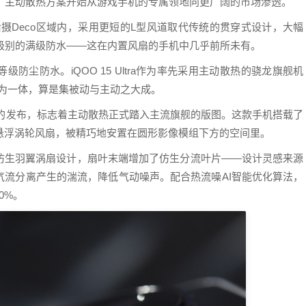
年，主动散热方案开始从游戏手机的专属领地向更广阔的市场渗透。
地集成在后摄Deco区域内，采用更短的L型风道取代传统的贯穿式设计，大幅
9级别的满级防水——这在内置风扇的手机中几乎前所未有。
防尘防水。iQOO 15 Ultra作为率先采用主动散热的骁龙旗舰机
为一体，算是集被动与主动之大成。
Max风驰版的发布，标志着主动散热正式踏入主流旗舰的版图。这款手机搭载了
悬浮涡轮风扇，被精巧地安置在圆形影像模组下方的空间里。
仿生羽翼涡扇设计，扇叶末端增加了仿生分流叶片——设计灵感来源
气流分离产生的湍流，降低气动噪声。配合热流噪AI智能优化算法，
0%。