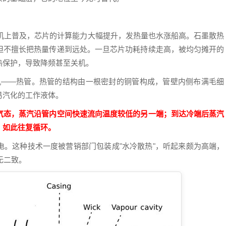
手机上普及，芯片的计算能力大幅提升，发热量也水涨船高。石墨散热
但不擅长把热量传递到远处。一旦芯片功耗持续走高，被均匀摊开的
热保护，导致降频甚至关机。
机——热管。热管的结构由一根密封的铜管构成，管壁内侧布满毛细
易汽化的工作液体。
气态，蒸汽沿管内空间快速流向温度较低的另一端；到达冷端后蒸汽
，如此往复循环。
电。这种技术一度被营销部门包装成"水冷散热"，听起来颇为高端，
无二致。