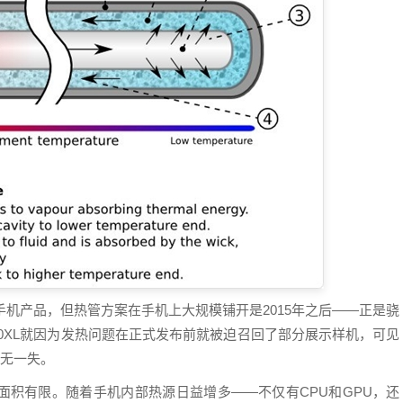
热的手机产品，但热管方案在手机上大规模铺开是2015年之后——正是骁
950XL就因为发热问题在正式发布前就被迫召回了部分展示样机，可见
万无一失。
面积有限。随着手机内部热源日益增多——不仅有CPU和GPU，还