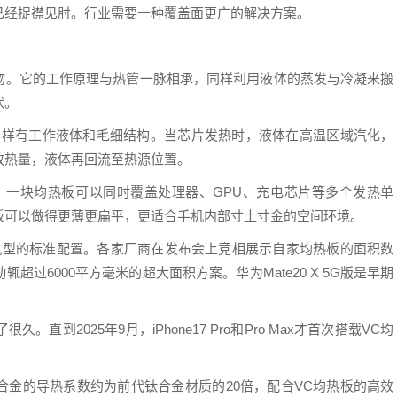
已经捉襟见肘。行业需要一种覆盖面更广的解决方案。
求的产物。它的工作原理与热管一脉相承，同样利用液体的蒸发与冷凝来搬
状。
同样有工作液体和毛细结构。当芯片发热时，液体在高温区域汽化，
放热量，液体再回流至热源位置。
。一块均热板可以同时覆盖处理器、GPU、充电芯片等多个发热单
板可以做得更薄更扁平，更适合手机内部寸土寸金的空间环境。
舰机型的标准配置。各家厂商在发布会上竞相展示自家均热板的面积数
过6000平方毫米的超大面积方案。华为Mate20 X 5G版是早期
到2025年9月，iPhone17 Pro和Pro Max才首次搭载VC均
合金的导热系数约为前代钛合金材质的20倍，配合VC均热板的高效