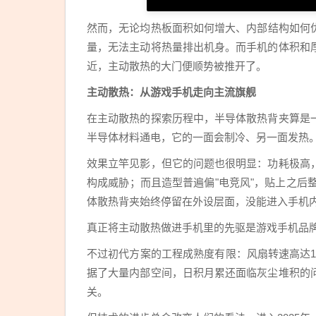
然而，无论均热板面积如何增大、内部结构如何
量，无法主动将热量排出机身。而手机的体积和
近，主动散热的大门便顺势被推开了。
主动散热：从游戏手机走向主流旗舰
在主动散热的探索历程中，半导体散热背夹算是
半导体材料通电，它的一面会制冷、另一面发热
效果立竿见影，但它的问题也很明显：功耗极高
构成威胁；而且造型普遍偏"电竞风"，贴上之后
体散热背夹始终停留在外设层面，没能进入手机
真正将主动散热做进手机里的先驱是游戏手机品牌
不过初代方案的工程成熟度有限：风扇转速高达1
据了大量内部空间，日积月累还面临灰尘堆积的
关。