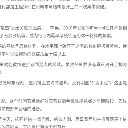
迭代都是工程师们在材料学与结构设计上的一次集中突破。
"毫无关联的品牌——苹果。2010年发布的iPhone4在其不锈钢
设了石墨散热膜，成为行业内最早系统性运用这一材料的机型。
墨的晶体呈层状排列，在水平面上碳原子之间的共价键极其紧密，使
热率可以达到铜的数倍乃至十倍以上。
量就能被快速扩散到更大的区域。虽然热量并没有真正离开手机内
值。
触感印象深刻：整机摸上去均匀温热，没有明显的"烫手点"。这正是
机的标配。这个时间节点恰好对应着智能手机性能竞赛的早期阶段，芯片
提前做好热管理的准备。
了今天，拆开任何一部手机，后盖内侧、屏幕背面和主板屏蔽罩上依
系的基础层，它的地位至今无可替代。