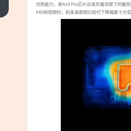
元融
均热能力，使A19 Pro芯片在高负载场景下的散热表
资
上一
K60帧视频时，机身温度相比前代下降幅度十分
篇
年产
500
万颗
微
屏：
赛富
乐斯
押注
AR
与
XR