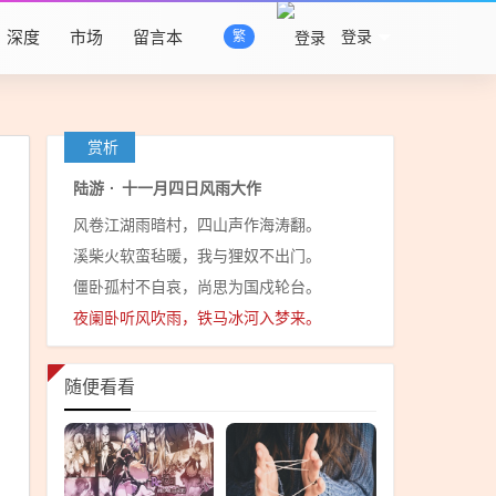
深度
市场
留言本
登录
繁
赏析
陆游
·
十一月四日风雨大作
风卷江湖雨暗村，四山声作海涛翻。
溪柴火软蛮毡暖，我与狸奴不出门。
僵卧孤村不自哀，尚思为国戍轮台。
夜阑卧听风吹雨，铁马冰河入梦来。
随便看看