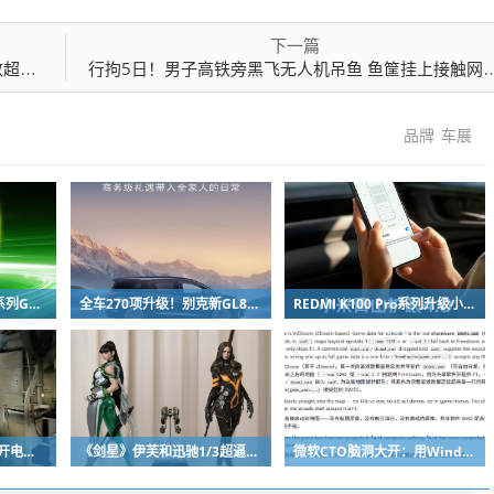
下一篇
D！
行拘5日！男子高铁旁黑飞无人机吊鱼 鱼筐挂上接触网致列车降速
品牌
车展
速度拉满！沐曦曦云C系列GPU实现MiniMax H3模型首日适配
全车270项升级！别克新GL8陆尚MPV官图出炉：锦绣前程豪华座舱
REDMI K100 Pro系列升级小米青山护眼4.0：新增防晕车模式 坐车刷手机不易晕
快递员倒车突然失控撞开电梯门 连人带车坠下10米深电梯井
《剑星》伊芙和迅驰1/3超逼真手办最终图 万元售价顷刻售罄！
微软CTO脑洞大开：用Windows画图当显示器跑Doom！逐帧粘贴到画布