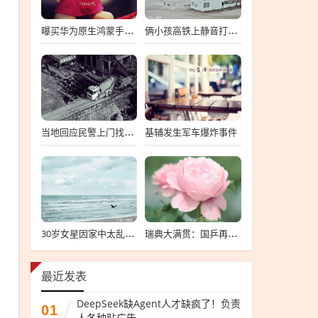
曝买华为原生鸿蒙手机要签知情书
俩小孩高铁上静音打架只动手不动嘴
基辅发生军车爆炸事件
当地回应民警上门找曝光者谈话
30岁女星因家中太乱发文致歉
瑞典大满贯：国乒再赢2场
最近发表
DeepSeek缺Agent人才缺疯了！负责
01
人各种贴广告