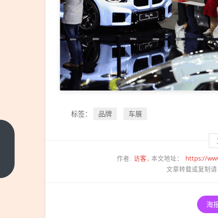
品牌
车展
标签：
Intel纯12大
核CPU终于
访客
https://ww
作者:
本文地址：
有了跑分：
上一篇
文章转载或复制请
全核
5.4GHz分
数超
海
9900X3D！