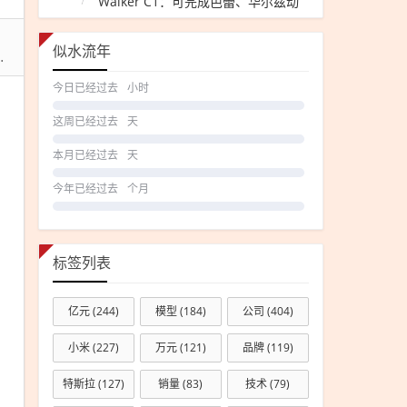
Walker C1：可完成芭蕾、华尔兹动
人机
作
吊鱼
似水流年
鱼筐
挂上
今日已经过去
小时
接触
这周已经过去
天
网致
列车
本月已经过去
天
降速
今年已经过去
个月
标签列表
亿元
(244)
模型
(184)
公司
(404)
小米
(227)
万元
(121)
品牌
(119)
特斯拉
(127)
销量
(83)
技术
(79)