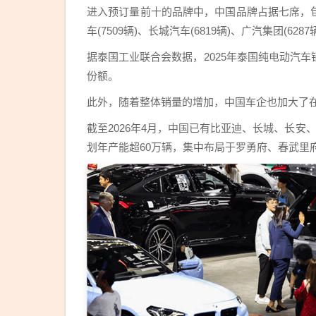
进入预订量前十的品牌中，中国品牌占据七席，包括名爵
车(7509辆)、长城汽车(6819辆)、广汽集团(6287
据泰国工业联合会数据，2025年泰国纯电动汽车
份额。
此外，随着整体销量的增加，中国车企也加大了
截至2026年4月，中国已有比亚迪、长城、长
划年产能超60万辆，集中布局于罗勇府、春武里