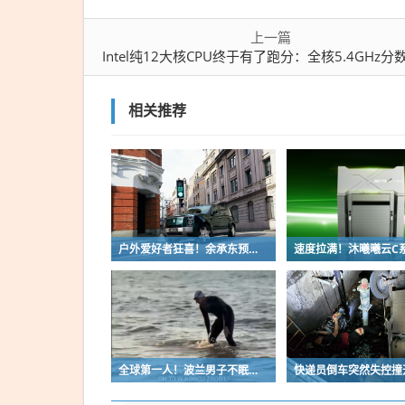
上一篇
Intel纯12大核CPU终于有了跑分：全核5.4GHz分数超9900X3
相关推荐
户外爱好者狂喜！余承东预热享界G9：配电动顶帐、尾门厨房
全球第一人！波兰男子不眠不休游泳56小时横渡波罗的海