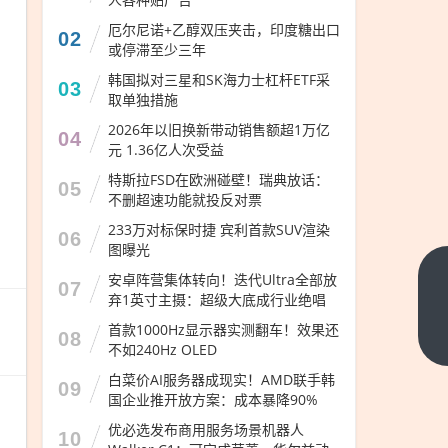
厄尔尼诺+乙醇双压夹击，印度糖出口
02
或停滞至少三年
韩国拟对三星和SK海力士杠杆ETF采
03
取单独措施
2026年以旧换新带动销售额超1万亿
04
元 1.36亿人次受益
特斯拉FSD在欧洲碰壁！瑞典放话：
05
不删超速功能就投反对票
233万对标保时捷 宾利首款SUV渲染
06
图曝光
安卓阵营集体转向！迭代Ultra全部放
行拘
07
弃1英寸主摄：超级大底成行业绝唱
5
首款1000Hz显示器实测翻车！效果还
日！
下一
08
不如240Hz OLED
篇
男子
白菜价AI服务器成现实！AMD联手韩
高铁
09
国企业推开放方案：成本暴降90%
旁黑
优必选发布商用服务场景机器人
10
飞无