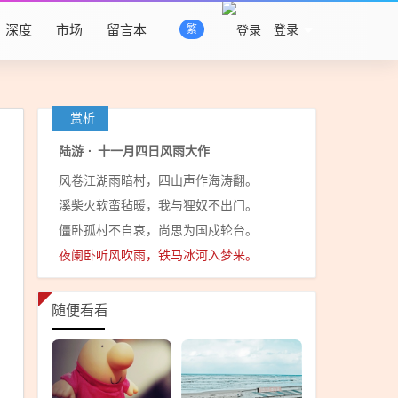
深度
市场
留言本
登录
繁
赏析
陆游
·
十一月四日风雨大作
风卷江湖雨暗村，四山声作海涛翻。
溪柴火软蛮毡暖，我与狸奴不出门。
僵卧孤村不自哀，尚思为国戍轮台。
夜阑卧听风吹雨，铁马冰河入梦来。
随便看看