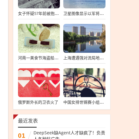
女子怀疑57年前被抱错 寻亲生父母
卫星图像显示以军将有大动作
河南一美食节海盗船拦腰折断
上海遭遇强对流局地半小时降温13℃
俄罗斯外长的卫衣火了
中国女排世锦赛小组第一
最近发表
DeepSeek缺Agent人才缺疯了！负责
01
人各种贴广告