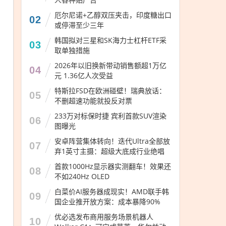
厄尔尼诺+乙醇双压夹击，印度糖出口
02
或停滞至少三年
韩国拟对三星和SK海力士杠杆ETF采
03
取单独措施
2026年以旧换新带动销售额超1万亿
04
元 1.36亿人次受益
特斯拉FSD在欧洲碰壁！瑞典放话：
05
不删超速功能就投反对票
233万对标保时捷 宾利首款SUV渲染
06
图曝光
安卓阵营集体转向！迭代Ultra全部放
07
弃1英寸主摄：超级大底成行业绝唱
首款1000Hz显示器实测翻车！效果还
08
不如240Hz OLED
白菜价AI服务器成现实！AMD联手韩
09
国企业推开放方案：成本暴降90%
优必选发布商用服务场景机器人
10