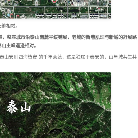
无缝相融。
带，整座城市沿泰山南麓平缓铺展，老城的街巷肌理与新城的舒展路
泰山主峰遥遥相对。
 泰山安则四海皆安 的千年意蕴，这是独属于泰安的，山与城共生共