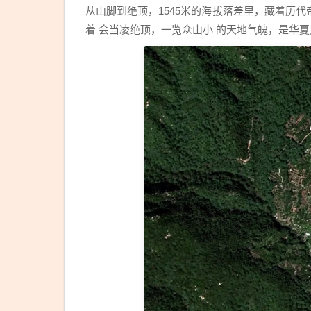
从山脚到绝顶，1545米的海拔落差里，藏着历
着 会当凌绝顶，一览众山小 的天地气魄，是华