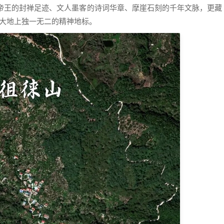
代帝王的封禅足迹、文人墨客的诗词华章、摩崖石刻的千年文脉，更藏
夏大地上独一无二的精神地标。