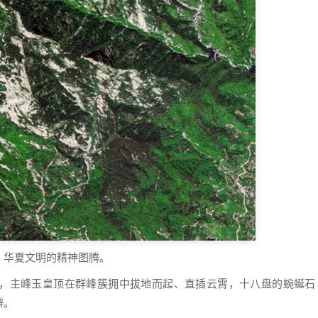
，华夏文明的精神图腾。
，主峰玉皇顶在群峰簇拥中拔地而起、直插云霄，十八盘的蜿蜒石
辨。