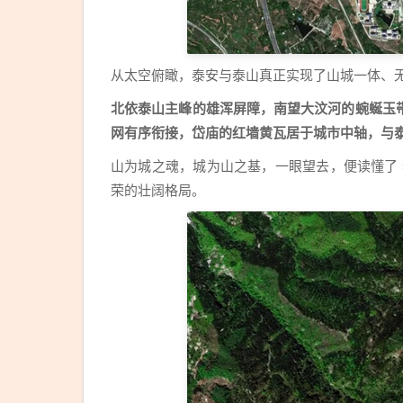
从太空俯瞰，泰安与泰山真正实现了山城一体、
北依泰山主峰的雄浑屏障，南望大汶河的蜿蜒玉
网有序衔接，岱庙的红墙黄瓦居于城市中轴，与
山为城之魂，城为山之基，一眼望去，便读懂了
荣的壮阔格局。