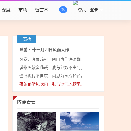
深度
市场
留言本
登录
繁
赏析
陆游
·
十一月四日风雨大作
风卷江湖雨暗村，四山声作海涛翻。
溪柴火软蛮毡暖，我与狸奴不出门。
僵卧孤村不自哀，尚思为国戍轮台。
夜阑卧听风吹雨，铁马冰河入梦来。
随便看看