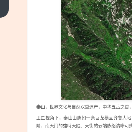
款折叠
屏手
上一篇
机！
iPhone
Fold已
在试
产：9
月发布
泰山
，世界文化与自然双重遗产，中华五岳之首
卫星视角下，泰山山脉如一条巨龙横亘齐鲁大地
阶、南天门的雄峙天险、天街的云端脉络清晰可