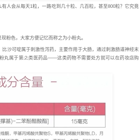
有人会从每天1粒，一路吃到几十粒、几百粒，甚至800粒？它究竟
呈现粉色，大家方便记忆而称之为小粉丸。
克。比沙可啶属于刺激性泻药，主要作用于大肠，通过刺激肠道神经末
粉丸属于第;2;类医药品——这类药物不需要处方就可以在药妆店购