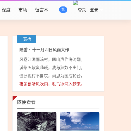
深度
市场
留言本
登录
繁
赏析
陆游
·
十一月四日风雨大作
风卷江湖雨暗村，四山声作海涛翻。
溪柴火软蛮毡暖，我与狸奴不出门。
僵卧孤村不自哀，尚思为国戍轮台。
夜阑卧听风吹雨，铁马冰河入梦来。
随便看看