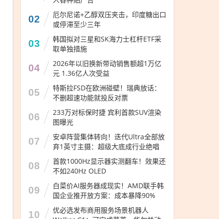
厄尔尼诺+乙醇双压夹击，印度糖出口
02
或停滞至少三年
韩国拟对三星和SK海力士杠杆ETF采
03
取单独措施
2026年以旧换新带动销售额超1万亿
04
元 1.36亿人次受益
特斯拉FSD在欧洲碰壁！瑞典放话：
05
不删超速功能就投反对票
233万对标保时捷 宾利首款SUV渲染
06
图曝光
安卓阵营集体转向！迭代Ultra全部放
07
弃1英寸主摄：超级大底成行业绝唱
首款1000Hz显示器实测翻车！效果还
08
不如240Hz OLED
白菜价AI服务器成现实！AMD联手韩
09
国企业推开放方案：成本暴降90%
优必选发布商用服务场景机器人
10