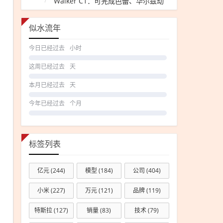
Walker C1：可完成芭蕾、华尔兹动
作
似水流年
今日已经过去
小时
这周已经过去
天
本月已经过去
天
今年已经过去
个月
标签列表
亿元
(244)
模型
(184)
公司
(404)
小米
(227)
万元
(121)
品牌
(119)
特斯拉
(127)
销量
(83)
技术
(79)