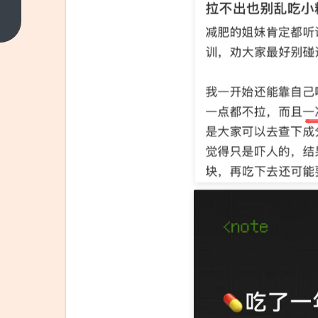
GX7
全球
上一
篇
首
秀：
后排
支持
20
秒一
建成
床