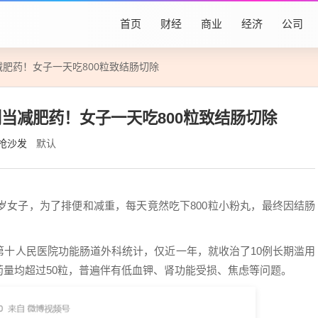
首页
财经
商业
经济
公司
减肥药！女子一天吃800粒致结肠切除
别当减肥药！女子一天吃800粒致结肠切除
抢沙发
默认
岁女子，为了排便和减重，每天竟然吃下800粒小粉丸，最终因结肠
第十人民医院功能肠道外科统计，仅近一年，就收治了10例长期滥用
量均超过50粒，普遍伴有低血钾、肾功能受损、焦虑等问题。