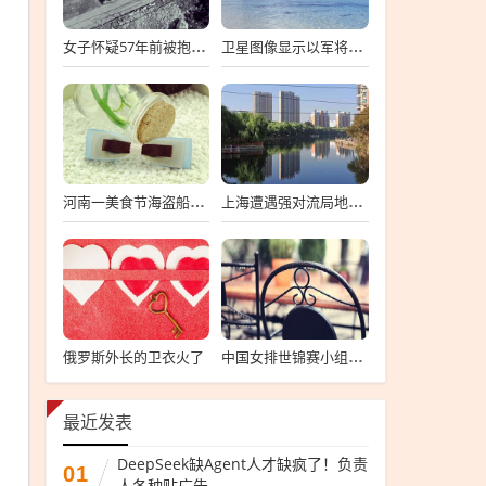
女子怀疑57年前被抱错 寻亲生父母
卫星图像显示以军将有大动作
河南一美食节海盗船拦腰折断
上海遭遇强对流局地半小时降温13℃
俄罗斯外长的卫衣火了
中国女排世锦赛小组第一
最近发表
DeepSeek缺Agent人才缺疯了！负责
01
人各种贴广告